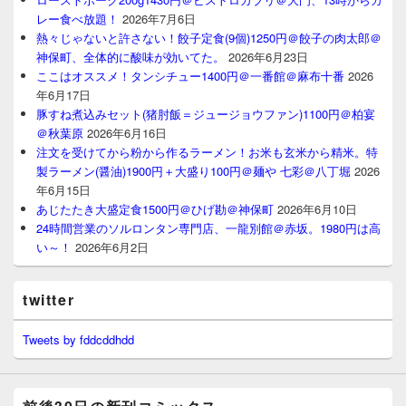
レー食べ放題！
2026年7月6日
熱々じゃないと許さない！餃子定食(9個)1250円＠餃子の肉太郎＠
神保町、全体的に酸味が効いてた。
2026年6月23日
ここはオススメ！タンシチュー1400円＠一番館＠麻布十番
2026
年6月17日
豚すね煮込みセット(猪肘飯＝ジュージョウファン)1100円＠柏宴
＠秋葉原
2026年6月16日
注文を受けてから粉から作るラーメン！お米も玄米から精米。特
製ラーメン(醤油)1900円＋大盛り100円＠麺や 七彩＠八丁堀
2026
年6月15日
あじたたき大盛定食1500円＠ひげ勘＠神保町
2026年6月10日
24時間営業のソルロンタン専門店、一龍別館＠赤坂。1980円は高
い～！
2026年6月2日
twitter
Tweets by fddcddhdd