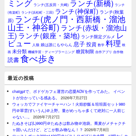
ミング
ランチ(新橋)
ランチ(五反田・大崎)
ランチ
ランチ(神保町)
ランチ(秋葉
(有楽町)
ランチ(浜松町・三田)
ランチ(虎ノ門・西新橋・溜池
原)
山王・神谷町)
ランチ(赤坂・溜池山
レ
王)
ランチ(銀座・築地)
ランチ限定グルメ
料理
ビュー
息子
投資
娘は誰にもやらん
人狼
数学
映
未分類
糖質制限
画
自作アプリ
自作物
機械学習・ディープラーニング
食べ歩き
読書
最近の投稿
chatgptで、ボドゲカフェ運営の恋愛ADVを作ってみた。 イベン
トが分かっている感ある。
2026年7月27日
ウォッカでファイヤーチャーハン！火焰炒飯＆坦坦面セット980
円＠翠雲(すいうん)＠上野。量がめっちゃ多くて絶対に一人前じ
ゃない…。
2026年7月27日
たぬきそば(L)990円＠たぬきは飲み物＠池袋。蕎麦がメチャクチ
ャ固いんだけど、どこが飲み物なん！？
2026年7月8日
ローストポーク200g1430円＠ビストロガブリ＠大門、13時からカ