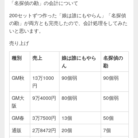
c
tt
e
「名探偵の勘」の会計について
e
er
200セットずつ作った「娘は誰にもやらん」「名探偵
b
の勘」が両方とも完売したので、会計処理をしてみた
o
いと思います。
o
売り上げ
k
種別
売上
娘は誰にもやら
名探偵の
ん
勘
GM秋
13万1000
90個弱
90個弱
円
GM大
9万4000円
80個弱
50個弱
阪
GM春
3万7500円
13個
50個
通販
2万8472円
20個
7個