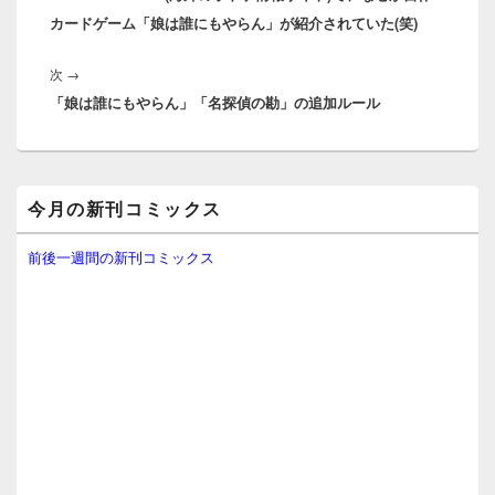
ビ
カードゲーム「娘は誰にもやらん」が紹介されていた(笑)
投
ゲ
稿:
ー
次
次
→
シ
「娘は誰にもやらん」「名探偵の勘」の追加ルール
の
ョ
投
ン
稿:
メ
今月の新刊コミックス
イ
ン
サ
前後一週間の新刊コミックス
イ
ド
バ
ー
ウ
ィ
ジ
ェ
ッ
ト
エ
リ