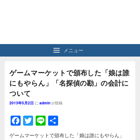
メニュー
ゲームマーケットで頒布した「娘は誰
にもやらん」「名探偵の勘」の会計に
ついて
2013年5月2日
に
admin
が投稿
F
T
Li
共
a
wi
n
有
ゲームマーケットで頒布した「娘は誰にもやらん」