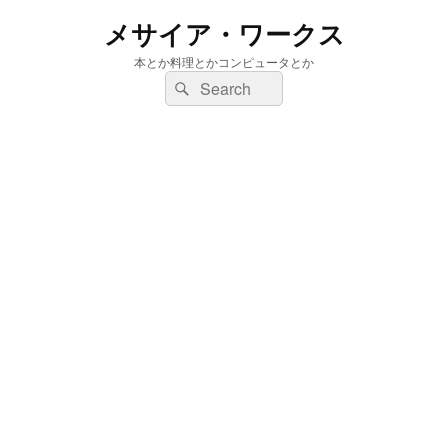
メサイア・ワークス
本とか料理とかコンピュータとか
検
検
索:
索