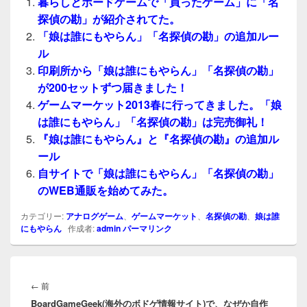
暮らしとボードゲームで「買ったゲーム」に「名
探偵の勘」が紹介されてた。
「娘は誰にもやらん」「名探偵の勘」の追加ルー
ル
印刷所から「娘は誰にもやらん」「名探偵の勘」
が200セットずつ届きました！
ゲームマーケット2013春に行ってきました。「娘
は誰にもやらん」「名探偵の勘」は完売御礼！
『娘は誰にもやらん』と『名探偵の勘』の追加ル
ール
自サイトで「娘は誰にもやらん」「名探偵の勘」
のWEB通販を始めてみた。
カテゴリー:
アナログゲーム
、
ゲームマーケット
、
名探偵の勘
、
娘は誰
にもやらん
作成者:
admin
パーマリンク
投
稿
前
←
前
ナ
BoardGameGeek(海外のボドゲ情報サイト)で、なぜか自作
の