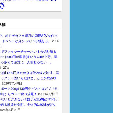
き
投稿
gptで、ボドゲカフェ運営の恋愛ADVを作っ
。 イベントが分かっている感ある。
2026
7日
カでファイヤーチャーハン！火焰炒飯＆
ット980円＠翠雲(すいうん)＠上野。量
ちゃ多くて絶対に一人前じゃない…。
7月27日
ば(L)990円＠たぬきは飲み物＠池袋。蕎
チャクチャ固いんだけど、どこが飲み物
？
2026年7月8日
ポーク200g1430円＠ビストロガブリ＠
3時からカレー食べ放題！
2026年7月6日
ないと許さない！餃子定食(9個)1250円
の肉太郎＠神保町、全体的に酸味が効い
2026年6月23日