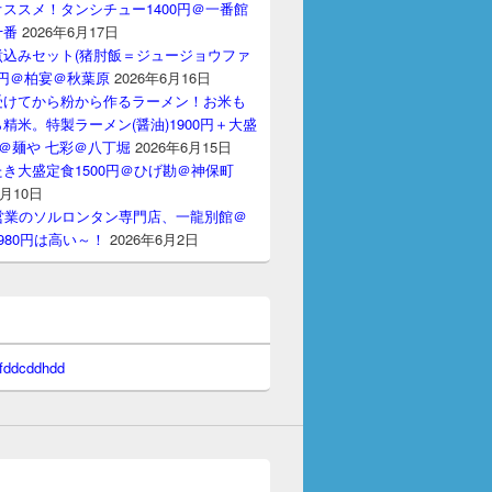
ススメ！タンシチュー1400円＠一番館
十番
2026年6月17日
煮込みセット(猪肘飯＝ジュージョウファ
00円＠柏宴＠秋葉原
2026年6月16日
受けてから粉から作るラーメン！お米も
精米。特製ラーメン(醤油)1900円＋大盛
円＠麺や 七彩＠八丁堀
2026年6月15日
き大盛定食1500円＠ひげ勘＠神保町
6月10日
間営業のソルロンタン専門店、一龍別館＠
980円は高い～！
2026年6月2日
 fddcddhdd