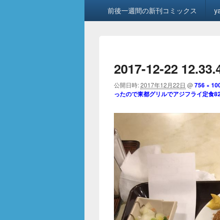
メ
前後一週間の新刊コミックス
y
イ
ン
メ
ニ
ュ
2017-12-22 12.33
ー
公開日時:
2017年12月22日
@
756 × 10
ったので東都グリルでアジフライ定食8