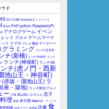
ラウド
WS
kintone(キントーン)
EC-CUBE
l
RaspberryPi
python
PHP
linux
イベン
アナログゲーム
ss
ェット
ゲームマーケ
グルメ
スマホ
ミック
データベー
テレビ番組
ログラミング
ランチ(五反田・
ンチ(新橋)
ランチ(有楽町)
ランチ
ランチ(神保町)
ランチ(秋
田)
ランチ(虎ノ門・西新
溜池山王・神谷町)
(赤坂・溜池山王)
ラ
銀座・築地)
ランチ限定グルメ
ュー
息子
娘は誰にもやらん
人狼
料理
未分類
映画
機械学習・ディープ
食
読書
糖質制限
自作アプリ
自作物