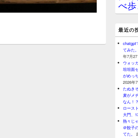
べ歩
最近の
chat
てみた
年7月2
ウォッ
坦坦面セ
がめっ
2026年
たぬきそ
麦がメ
なん！
ロースト
大門、1
熱々じゃ
＠餃子
てた。