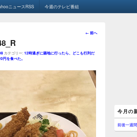
ahooニュースRSS
今週のテレビ番組
画
← 前へ
像
.48_R
ナ
ビ
08
カテゴリー:
12時過ぎに築地に行ったら、どこも行列だ
ゲ
20円を食べた。
ー
シ
ョ
ン
メ
今月の
イ
ン
サ
前後一週
イ
ド