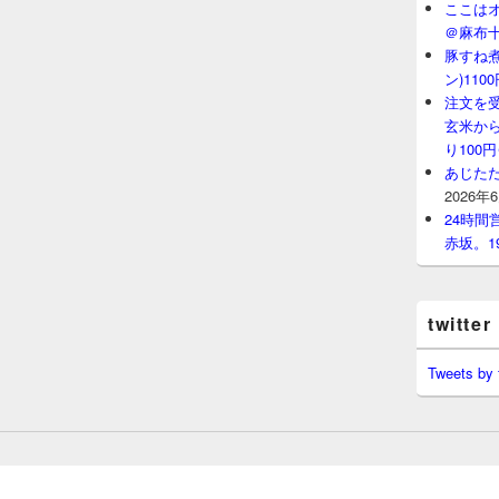
ここはオ
＠麻布
豚すね
ン)11
注文を
玄米から
り100
あじたた
2026年
24時
赤坂。1
twitter
Tweets by