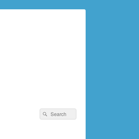
検
検
索:
索