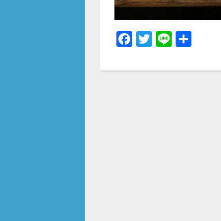
F
T
Li
共
a
wi
n
有
c
tt
e
e
er
b
o
o
k