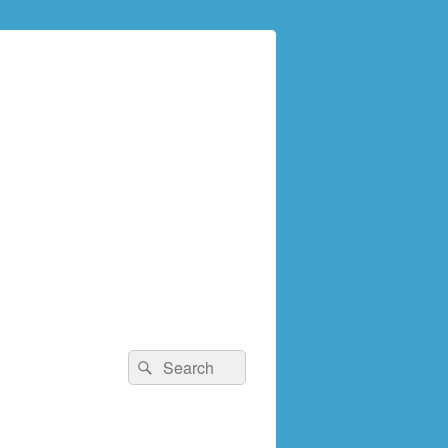
検
検
索:
索