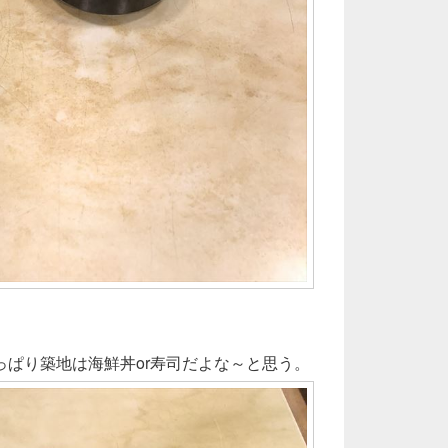
っぱり築地は海鮮丼or寿司だよな～と思う。