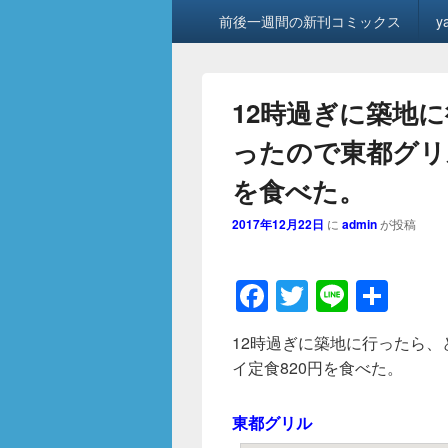
メ
前後一週間の新刊コミックス
y
イ
ン
メ
ニ
12時過ぎに築地
ュ
ー
ったので東都グリ
を食べた。
2017年12月22日
に
admin
が投稿
F
T
Li
共
a
wi
n
有
12時過ぎに築地に行ったら
c
tt
e
イ定食820円を食べた。
e
er
b
東都グリル