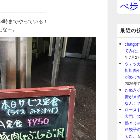
べ歩
8時までやっている！
だな～。
最近の
chat
てみた
年7月2
ウォッ
坦坦面セ
がめっ
2026年
たぬきそ
麦がメ
なん！
ロースト
大門、1
熱々じゃ
＠餃子
てた。