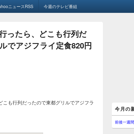
ahooニュースRSS
今週のテレビ番組
に行ったら、どこも行列だ
ルでアジフライ定食820円
、どこも行列だったので東都グリルでアジフラ
メ
今月の
イ
ン
サ
前後一週
イ
ド