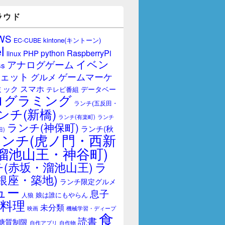
ラウド
WS
kintone(キントーン)
EC-CUBE
l
RaspberryPi
python
PHP
linux
イベン
アナログゲーム
ss
ェット
ゲームマーケ
グルメ
スマホ
ミック
データベー
テレビ番組
ログラミング
ランチ(五反田・
ンチ(新橋)
ランチ(有楽町)
ランチ
ランチ(神保町)
ランチ(秋
田)
ランチ(虎ノ門・西新
溜池山王・神谷町)
(赤坂・溜池山王)
ラ
銀座・築地)
ランチ限定グルメ
ュー
息子
娘は誰にもやらん
人狼
料理
未分類
映画
機械学習・ディープ
食
読書
糖質制限
自作アプリ
自作物