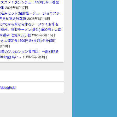
ススメ！タンシチュー1400円＠一番館
十番
2026年6月17日
煮込みセット(猪肘飯＝ジュージョウファ
00円＠柏宴＠秋葉原
2026年6月16日
受けてから粉から作るラーメン！お米も
精米。特製ラーメン(醤油)1900円＋大盛
円＠麺や 七彩＠八丁堀
2026年6月15日
き大盛定食1500円＠ひげ勘＠神保町
6月10日
間営業のソルロンタン専門店、一龍別館＠
980円は高い～！
2026年6月2日
 fddcddhdd