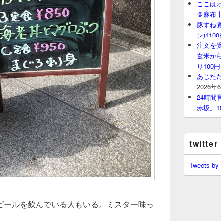
ここはオ
＠麻布
豚すね
ン)11
注文を
玄米から
り100
あじたた
2026年
24時
赤坂。1
twitter
Tweets by
ビールを飲んでいる人もいる。ミスター味っ
。