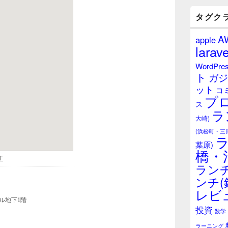
バ
ー
タグク
ウ
ィ
A
apple
ジ
larave
ェ
ッ
WordPre
ト
ト
ガジ
エ
ット
リ
コ
プ
ア
ス
ラ
大崎)
(浜松町・三
葉原)
橋・
ランチ
ンチ(
レビ
投資
数学
ラーニング