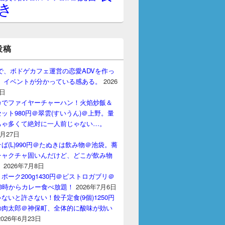
き
投稿
gptで、ボドゲカフェ運営の恋愛ADVを作っ
。 イベントが分かっている感ある。
2026
7日
カでファイヤーチャーハン！火焰炒飯＆
ット980円＠翠雲(すいうん)＠上野。量
ちゃ多くて絶対に一人前じゃない…。
7月27日
ば(L)990円＠たぬきは飲み物＠池袋。蕎
チャクチャ固いんだけど、どこが飲み物
？
2026年7月8日
ポーク200g1430円＠ビストロガブリ＠
3時からカレー食べ放題！
2026年7月6日
ないと許さない！餃子定食(9個)1250円
の肉太郎＠神保町、全体的に酸味が効い
2026年6月23日