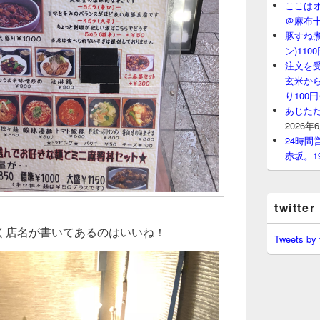
ここはオ
＠麻布
豚すね
ン)11
注文を
玄米から
り100
あじたた
2026年
24時
赤坂。1
twitter
く店名が書いてあるのはいいね！
Tweets by