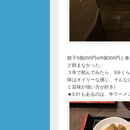
餃子3個200円or5個300
ど頼まなかった。
３辛で頼んでみたら、3分く
味はオイリーな感じ、そんな
と旨味が強い方が好き)
★3.51もあるのは、半ラー