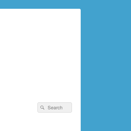
検
検
索:
索