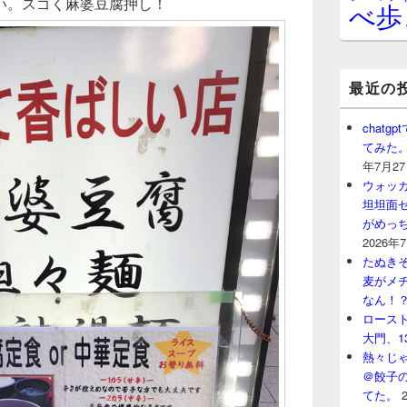
い。スゴく麻婆豆腐押し！
べ歩
最近の
chat
てみた
年7月2
ウォッ
坦坦面セ
がめっ
2026年
たぬきそ
麦がメ
なん！
ロースト
大門、1
熱々じゃ
＠餃子
てた。