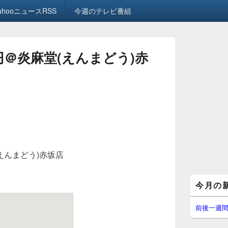
ahooニュースRSS
今週のテレビ番組
円＠炎麻堂(えんまどう)赤
えんまどう)赤坂店
メ
今月の
イ
ン
サ
前後一週
イ
ド