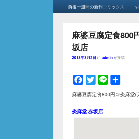
メ
前後一週間の新刊コミックス
y
イ
ン
メ
ニ
麻婆豆腐定食800
ュ
ー
坂店
2018年3月2日
に
admin
が投稿
F
T
Li
共
a
wi
n
有
麻婆豆腐定食800円＠炎麻堂(
c
tt
e
e
er
炎麻堂 赤坂店
b
o