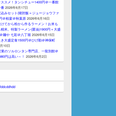
ススメ！タンシチュー1400円＠一番館
十番
2026年6月17日
煮込みセット(猪肘飯＝ジュージョウファ
00円＠柏宴＠秋葉原
2026年6月16日
受けてから粉から作るラーメン！お米も
精米。特製ラーメン(醤油)1900円＋大盛
円＠麺や 七彩＠八丁堀
2026年6月15日
き大盛定食1500円＠ひげ勘＠神保町
6月10日
間営業のソルロンタン専門店、一龍別館＠
980円は高い～！
2026年6月2日
 fddcddhdd