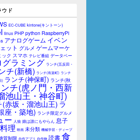
ラウド
WS
kintone(キントーン)
EC-CUBE
l
RaspberryPi
python
PHP
linux
イベン
アナログゲーム
ss
ェット
ゲームマーケ
グルメ
スマホ
ミック
データベー
テレビ番組
ログラミング
ランチ(五反田・
ンチ(新橋)
ランチ(有楽町)
ランチ
ランチ(神保町)
ランチ(秋
田)
ランチ(虎ノ門・西新
溜池山王・神谷町)
(赤坂・溜池山王)
ラ
銀座・築地)
ランチ限定グルメ
ュー
息子
娘は誰にもやらん
人狼
料理
未分類
映画
機械学習・ディープ
食
読書
糖質制限
自作アプリ
自作物