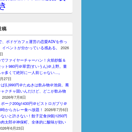
き
投稿
gptで、ボドゲカフェ運営の恋愛ADVを作っ
。 イベントが分かっている感ある。
2026
7日
カでファイヤーチャーハン！火焰炒飯＆
ット980円＠翠雲(すいうん)＠上野。量
ちゃ多くて絶対に一人前じゃない…。
7月27日
ば(L)990円＠たぬきは飲み物＠池袋。蕎
チャクチャ固いんだけど、どこが飲み物
？
2026年7月8日
ポーク200g1430円＠ビストロガブリ＠
3時からカレー食べ放題！
2026年7月6日
ないと許さない！餃子定食(9個)1250円
の肉太郎＠神保町、全体的に酸味が効い
2026年6月23日