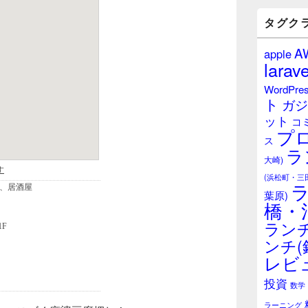
バ
ー
タグク
ウ
ィ
A
apple
ジ
larave
ェ
ッ
WordPre
ト
ト
ガジ
エ
ット
リ
コ
プ
ア
ス
ラ
大崎)
(浜松町・三
葉原)
橋・
ランチ
ンチ(
レビ
投資
数学
ラーニング