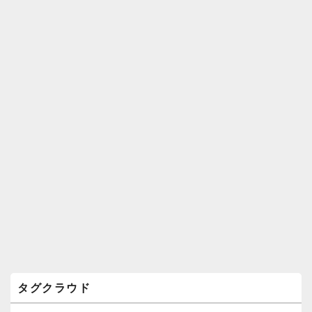
ィ
ジ
ェ
ッ
ト
エ
リ
ア
タグクラウド