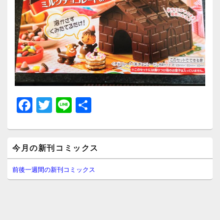
F
T
Li
共
a
wi
n
有
c
tt
e
メ
e
er
今月の新刊コミックス
イ
ン
b
サ
前後一週間の新刊コミックス
イ
o
ド
o
バ
ー
k
ウ