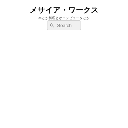
メサイア・ワークス
本とか料理とかコンピュータとか
検
検
索:
索