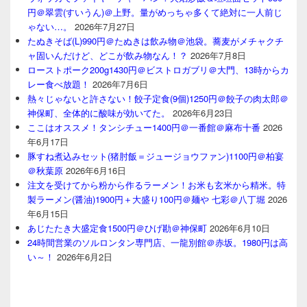
円＠翠雲(すいうん)＠上野。量がめっちゃ多くて絶対に一人前じ
ゃない…。
2026年7月27日
たぬきそば(L)990円＠たぬきは飲み物＠池袋。蕎麦がメチャクチ
ャ固いんだけど、どこが飲み物なん！？
2026年7月8日
ローストポーク200g1430円＠ビストロガブリ＠大門、13時からカ
レー食べ放題！
2026年7月6日
熱々じゃないと許さない！餃子定食(9個)1250円＠餃子の肉太郎＠
神保町、全体的に酸味が効いてた。
2026年6月23日
ここはオススメ！タンシチュー1400円＠一番館＠麻布十番
2026
年6月17日
豚すね煮込みセット(猪肘飯＝ジュージョウファン)1100円＠柏宴
＠秋葉原
2026年6月16日
注文を受けてから粉から作るラーメン！お米も玄米から精米。特
製ラーメン(醤油)1900円＋大盛り100円＠麺や 七彩＠八丁堀
2026
年6月15日
あじたたき大盛定食1500円＠ひげ勘＠神保町
2026年6月10日
24時間営業のソルロンタン専門店、一龍別館＠赤坂。1980円は高
い～！
2026年6月2日