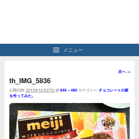
メニュー
画
次へ →
像
th_IMG_5836
ナ
ビ
公開日時:
2012年12月27日
@
640 × 480
カテゴリー:
チョコレートの家
を作ってみた。
ゲ
ー
シ
ョ
ン