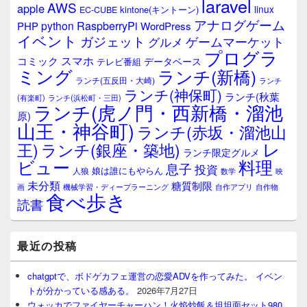
laravel
AWS
apple
linux
kintone(キントーン)
EC-CUBE
アナログゲーム
RaspberryPi
python
PHP
WordPress
イベント
ガジェット
ゲームマーケット
グルメ
プログラ
スマホ
コミック
データベース
テレビ番組
ミング
ランチ(新橋)
ランチ(五反田・大崎)
ランチ
ランチ(神保町)
ランチ(秋葉
(有楽町)
ランチ(浜松町・三田)
ランチ(虎ノ門・西新橋・溜池
原)
山王・神谷町)
ランチ(赤坂・溜池山
レ
王)
ランチ(銀座・築地)
ランチ限定グルメ
料理
ビュー
息子
投資
娘は誰にもやらん
人狼
数学
映
未分類
糖質制限
画
自作アプリ
自作物
機械学習・ディープラーニング
食べ歩き
読書
最近の投稿
chatgptで、ボドゲカフェ運営の恋愛ADVを作ってみた。 イベン
トが分かっている感ある。
2026年7月27日
ウォッカでファイヤーチャーハン！火焰炒飯＆坦坦面セット980