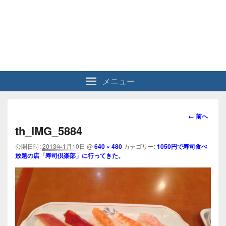
メニュー
画
← 前へ
像
th_IMG_5884
ナ
ビ
公開日時:
2013年1月10日
@
640 × 480
カテゴリー:
1050円で寿司食べ
放題の店「寿司倶楽部」に行ってきた。
ゲ
ー
シ
ョ
ン