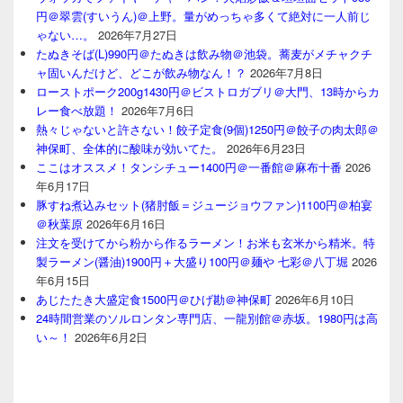
円＠翠雲(すいうん)＠上野。量がめっちゃ多くて絶対に一人前じ
ゃない…。
2026年7月27日
たぬきそば(L)990円＠たぬきは飲み物＠池袋。蕎麦がメチャクチ
ャ固いんだけど、どこが飲み物なん！？
2026年7月8日
ローストポーク200g1430円＠ビストロガブリ＠大門、13時からカ
レー食べ放題！
2026年7月6日
熱々じゃないと許さない！餃子定食(9個)1250円＠餃子の肉太郎＠
神保町、全体的に酸味が効いてた。
2026年6月23日
ここはオススメ！タンシチュー1400円＠一番館＠麻布十番
2026
年6月17日
豚すね煮込みセット(猪肘飯＝ジュージョウファン)1100円＠柏宴
＠秋葉原
2026年6月16日
注文を受けてから粉から作るラーメン！お米も玄米から精米。特
製ラーメン(醤油)1900円＋大盛り100円＠麺や 七彩＠八丁堀
2026
年6月15日
あじたたき大盛定食1500円＠ひげ勘＠神保町
2026年6月10日
24時間営業のソルロンタン専門店、一龍別館＠赤坂。1980円は高
い～！
2026年6月2日