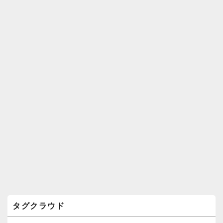
ィ
ジ
ェ
ッ
ト
エ
リ
ア
タグクラウド