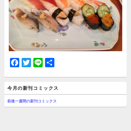
F
T
Li
共
a
wi
n
有
c
tt
e
メ
e
er
今月の新刊コミックス
イ
ン
b
サ
前後一週間の新刊コミックス
イ
o
ド
o
バ
ー
k
ウ