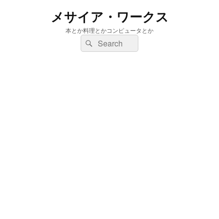
メサイア・ワークス
本とか料理とかコンピュータとか
検
検
索:
索