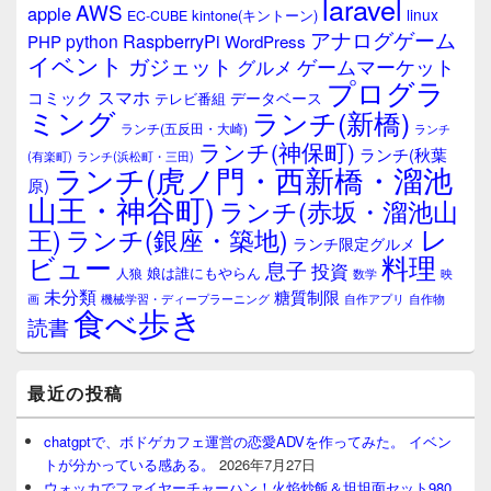
laravel
AWS
apple
linux
kintone(キントーン)
EC-CUBE
アナログゲーム
RaspberryPi
python
PHP
WordPress
イベント
ガジェット
ゲームマーケット
グルメ
プログラ
スマホ
コミック
データベース
テレビ番組
ミング
ランチ(新橋)
ランチ(五反田・大崎)
ランチ
ランチ(神保町)
ランチ(秋葉
(有楽町)
ランチ(浜松町・三田)
ランチ(虎ノ門・西新橋・溜池
原)
山王・神谷町)
ランチ(赤坂・溜池山
レ
王)
ランチ(銀座・築地)
ランチ限定グルメ
料理
ビュー
息子
投資
娘は誰にもやらん
人狼
数学
映
未分類
糖質制限
画
自作アプリ
自作物
機械学習・ディープラーニング
食べ歩き
読書
最近の投稿
chatgptで、ボドゲカフェ運営の恋愛ADVを作ってみた。 イベン
トが分かっている感ある。
2026年7月27日
ウォッカでファイヤーチャーハン！火焰炒飯＆坦坦面セット980