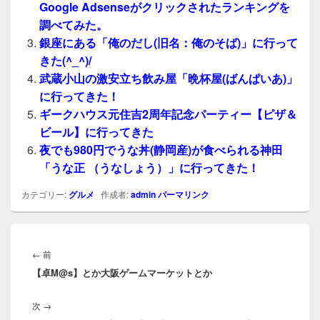
Google Adsenseがクリックされたランキングを
調べてみた。
銀座にある「俺のだし(旧名：俺のそば)」に行って
きた(^_^)/
武蔵小山の激安立ち飲み屋「晩杯屋(ばんぱいあ)」
に行ってきた！
ギークハウス元住吉2周年記念パーティー【ピザ＆
ビール】に行ってきた
夜でも980円でうな丼(静岡産)が食べられる神田
「うな正 （うなしょう）」に行ってきた！
カテゴリー:
グルメ
作成者:
admin
パーマリンク
投
稿
前
←
前
ナ
【卓M@s】とか大阪ゲームマーケットとか
の
ビ
投
ゲ
次
次
→
稿:
ー