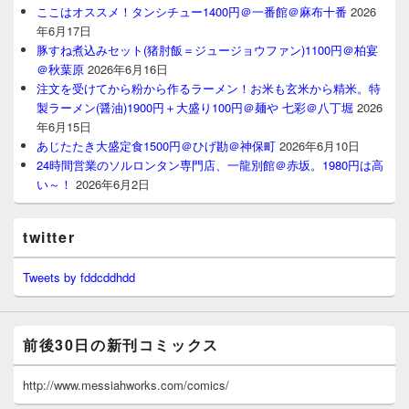
ここはオススメ！タンシチュー1400円＠一番館＠麻布十番
2026
年6月17日
豚すね煮込みセット(猪肘飯＝ジュージョウファン)1100円＠柏宴
＠秋葉原
2026年6月16日
注文を受けてから粉から作るラーメン！お米も玄米から精米。特
製ラーメン(醤油)1900円＋大盛り100円＠麺や 七彩＠八丁堀
2026
年6月15日
あじたたき大盛定食1500円＠ひげ勘＠神保町
2026年6月10日
24時間営業のソルロンタン専門店、一龍別館＠赤坂。1980円は高
い～！
2026年6月2日
twitter
Tweets by fddcddhdd
前後30日の新刊コミックス
http://www.messiahworks.com/comics/