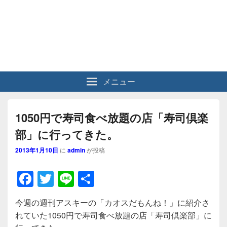
メニュー
1050円で寿司食べ放題の店「寿司倶楽
部」に行ってきた。
2013年1月10日
に
admin
が投稿
F
T
Li
共
a
wi
n
有
今週の週刊アスキーの「カオスだもんね！」に紹介さ
c
tt
e
れていた1050円で寿司食べ放題の店「寿司倶楽部」に