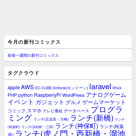
メ
今月の新刊コミックス
イ
ン
サ
前後一週間の新刊コミックス
イ
ド
バ
タグクラウド
ー
ウ
laravel
AWS
apple
ィ
linux
kintone(キントーン)
EC-CUBE
ジ
アナログゲーム
RaspberryPi
python
PHP
WordPress
ェ
イベント
ガジェット
ゲームマーケット
グルメ
ッ
プログラ
ト
スマホ
コミック
データベース
テレビ番組
エ
ミング
ランチ(新橋)
ランチ(五反田・大崎)
ランチ
リ
ランチ(神保町)
ア
ランチ(秋葉
(有楽町)
ランチ(浜松町・三田)
ランチ(虎ノ門・西新橋・溜池
原)