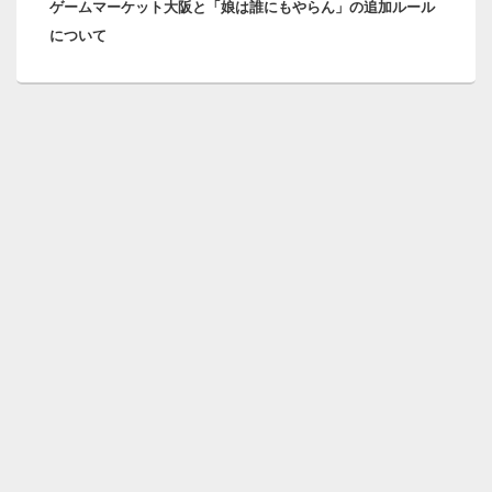
ゲームマーケット大阪と「娘は誰にもやらん」の追加ルール
の
シ
について
投
ョ
稿:
ン