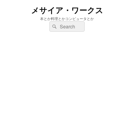
メサイア・ワークス
本とか料理とかコンピュータとか
検
検
索:
索