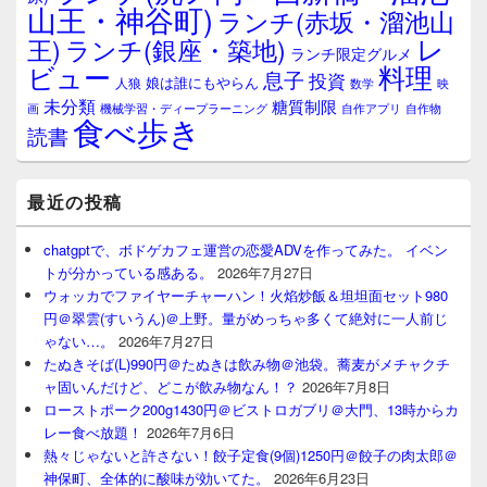
山王・神谷町)
ランチ(赤坂・溜池山
レ
王)
ランチ(銀座・築地)
ランチ限定グルメ
料理
ビュー
息子
投資
娘は誰にもやらん
人狼
数学
映
未分類
糖質制限
画
自作アプリ
自作物
機械学習・ディープラーニング
食べ歩き
読書
最近の投稿
chatgptで、ボドゲカフェ運営の恋愛ADVを作ってみた。 イベン
トが分かっている感ある。
2026年7月27日
ウォッカでファイヤーチャーハン！火焰炒飯＆坦坦面セット980
円＠翠雲(すいうん)＠上野。量がめっちゃ多くて絶対に一人前じ
ゃない…。
2026年7月27日
たぬきそば(L)990円＠たぬきは飲み物＠池袋。蕎麦がメチャクチ
ャ固いんだけど、どこが飲み物なん！？
2026年7月8日
ローストポーク200g1430円＠ビストロガブリ＠大門、13時からカ
レー食べ放題！
2026年7月6日
熱々じゃないと許さない！餃子定食(9個)1250円＠餃子の肉太郎＠
神保町、全体的に酸味が効いてた。
2026年6月23日