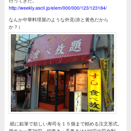
e
er
行ってきた。
b
http://weekly.ascii.jp/elem/000/000/123/123184/
o
なんか中華料理屋のような外見(赤と黄色だから
o
か？）
k
紙に鉛筆で欲しい寿司を１５個まで頼める注文形式。
残すと一貫70円、細巻き・手巻きは120円の罰金制。