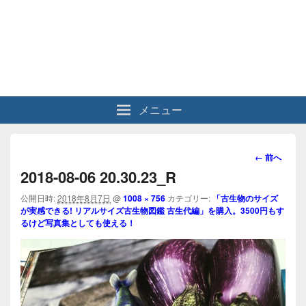
メニュー
画
← 前へ
像
2018-08-06 20.30.23_R
ナ
ビ
公開日時:
2018年8月7日
@
1008 × 756
カテゴリー:
「古生物のサイズ
が実感できる! リアルサイズ古生物図鑑 古生代編」を購入。3500円もす
ゲ
るけど写真集としても使える！
ー
シ
ョ
ン