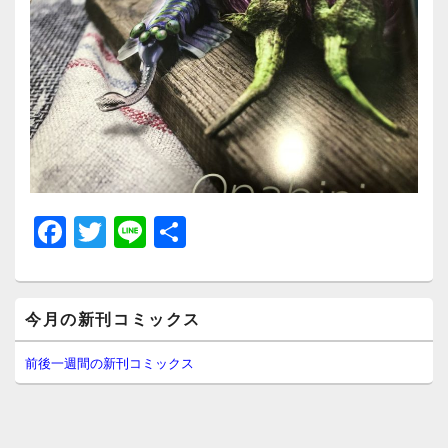
F
T
Li
共
a
wi
n
有
c
tt
e
メ
e
er
今月の新刊コミックス
イ
ン
b
サ
前後一週間の新刊コミックス
イ
o
ド
o
バ
ー