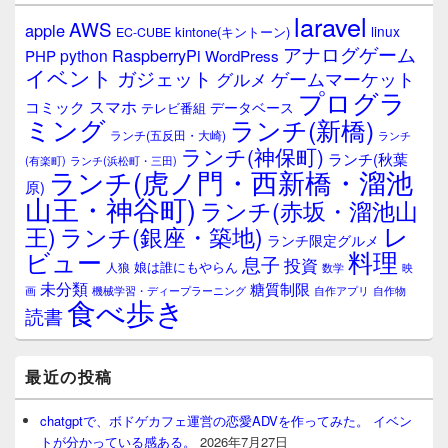
laravel
AWS
apple
linux
kintone(キントーン)
EC-CUBE
アナログゲーム
RaspberryPi
python
PHP
WordPress
イベント
ガジェット
ゲームマーケット
グルメ
プログラ
スマホ
コミック
データベース
テレビ番組
ミング
ランチ(新橋)
ランチ(五反田・大崎)
ランチ
ランチ(神保町)
ランチ(秋葉
(有楽町)
ランチ(浜松町・三田)
ランチ(虎ノ門・西新橋・溜池
原)
山王・神谷町)
ランチ(赤坂・溜池山
レ
王)
ランチ(銀座・築地)
ランチ限定グルメ
料理
ビュー
息子
投資
娘は誰にもやらん
人狼
数学
映
未分類
糖質制限
画
自作アプリ
自作物
機械学習・ディープラーニング
食べ歩き
読書
最近の投稿
chatgptで、ボドゲカフェ運営の恋愛ADVを作ってみた。 イベン
トが分かっている感ある。
2026年7月27日