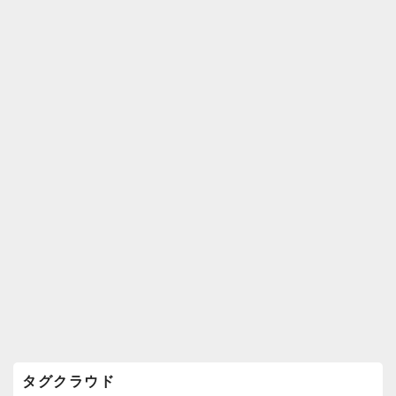
k
ウ
ィ
ジ
ェ
ッ
ト
エ
リ
ア
タグクラウド