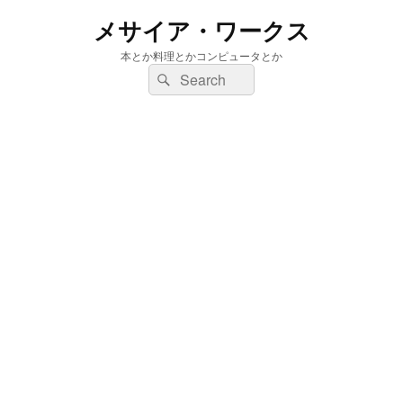
メサイア・ワークス
本とか料理とかコンピュータとか
検
検
索:
索