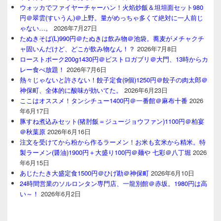
ウォッカでファイヤーチャーハン！火焰炒飯＆坦坦面セット980
円＠翠雲(すいうん)＠上野。量がめっちゃ多くて絶対に一人前じ
ゃない…。
2026年7月27日
たぬきそば(L)990円＠たぬきは飲み物＠池袋。蕎麦がメチャクチ
ャ固いんだけど、どこが飲み物なん！？
2026年7月8日
ローストポーク200g1430円＠ビストロガブリ＠大門、13時からカ
レー食べ放題！
2026年7月6日
熱々じゃないと許さない！餃子定食(9個)1250円＠餃子の肉太郎＠
神保町、全体的に酸味が効いてた。
2026年6月23日
ここはオススメ！タンシチュー1400円＠一番館＠麻布十番
2026
年6月17日
豚すね煮込みセット(猪肘飯＝ジュージョウファン)1100円＠柏宴
＠秋葉原
2026年6月16日
注文を受けてから粉から作るラーメン！お米も玄米から精米。特
製ラーメン(醤油)1900円＋大盛り100円＠麺や 七彩＠八丁堀
2026
年6月15日
あじたたき大盛定食1500円＠ひげ勘＠神保町
2026年6月10日
24時間営業のソルロンタン専門店、一龍別館＠赤坂。1980円は高
い～！
2026年6月2日