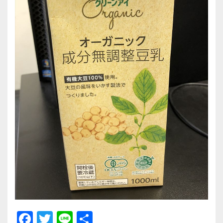
F
T
Li
共