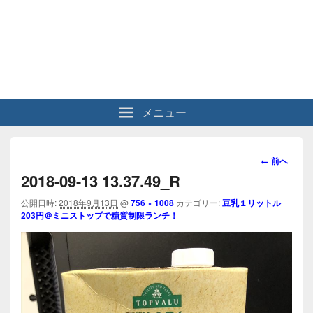
メニュー
画
← 前へ
像
2018-09-13 13.37.49_R
ナ
ビ
公開日時:
2018年9月13日
@
756 × 1008
カテゴリー:
豆乳１リットル
203円＠ミニストップで糖質制限ランチ！
ゲ
ー
シ
ョ
ン