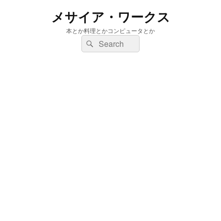
メサイア・ワークス
本とか料理とかコンピュータとか
検
検
索:
索