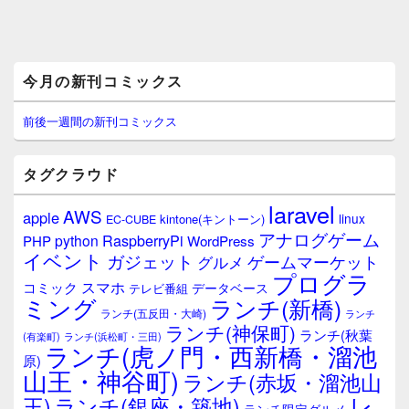
メ
今月の新刊コミックス
イ
ン
サ
前後一週間の新刊コミックス
イ
ド
バ
タグクラウド
ー
ウ
laravel
AWS
apple
ィ
linux
kintone(キントーン)
EC-CUBE
ジ
アナログゲーム
RaspberryPi
python
PHP
WordPress
ェ
イベント
ガジェット
ゲームマーケット
グルメ
ッ
プログラ
ト
スマホ
コミック
データベース
テレビ番組
エ
ミング
ランチ(新橋)
ランチ(五反田・大崎)
ランチ
リ
ランチ(神保町)
ア
ランチ(秋葉
(有楽町)
ランチ(浜松町・三田)
ランチ(虎ノ門・西新橋・溜池
原)
山王・神谷町)
ランチ(赤坂・溜池山
レ
王)
ランチ(銀座・築地)