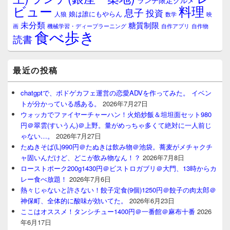
ランチ限定グルメ
料理
ビュー
息子
投資
娘は誰にもやらん
人狼
数学
映
未分類
糖質制限
画
自作アプリ
自作物
機械学習・ディープラーニング
食べ歩き
読書
最近の投稿
chatgptで、ボドゲカフェ運営の恋愛ADVを作ってみた。 イベン
トが分かっている感ある。
2026年7月27日
ウォッカでファイヤーチャーハン！火焰炒飯＆坦坦面セット980
円＠翠雲(すいうん)＠上野。量がめっちゃ多くて絶対に一人前じ
ゃない…。
2026年7月27日
たぬきそば(L)990円＠たぬきは飲み物＠池袋。蕎麦がメチャクチ
ャ固いんだけど、どこが飲み物なん！？
2026年7月8日
ローストポーク200g1430円＠ビストロガブリ＠大門、13時からカ
レー食べ放題！
2026年7月6日
熱々じゃないと許さない！餃子定食(9個)1250円＠餃子の肉太郎＠
神保町、全体的に酸味が効いてた。
2026年6月23日
ここはオススメ！タンシチュー1400円＠一番館＠麻布十番
2026
年6月17日