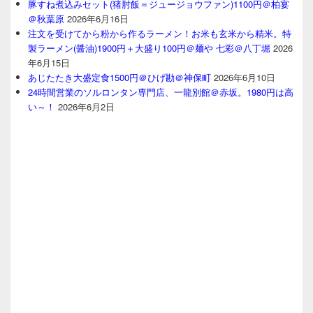
豚すね煮込みセット(猪肘飯＝ジュージョウファン)1100円＠柏宴
＠秋葉原
2026年6月16日
注文を受けてから粉から作るラーメン！お米も玄米から精米。特
製ラーメン(醤油)1900円＋大盛り100円＠麺や 七彩＠八丁堀
2026
年6月15日
あじたたき大盛定食1500円＠ひげ勘＠神保町
2026年6月10日
24時間営業のソルロンタン専門店、一龍別館＠赤坂。1980円は高
い～！
2026年6月2日