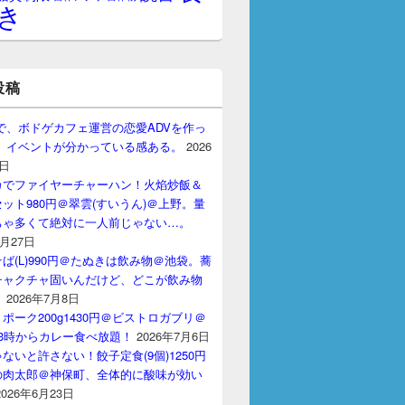
き
投稿
gptで、ボドゲカフェ運営の恋愛ADVを作っ
。 イベントが分かっている感ある。
2026
7日
カでファイヤーチャーハン！火焰炒飯＆
ット980円＠翠雲(すいうん)＠上野。量
ちゃ多くて絶対に一人前じゃない…。
7月27日
ば(L)990円＠たぬきは飲み物＠池袋。蕎
チャクチャ固いんだけど、どこが飲み物
？
2026年7月8日
ポーク200g1430円＠ビストロガブリ＠
3時からカレー食べ放題！
2026年7月6日
ないと許さない！餃子定食(9個)1250円
の肉太郎＠神保町、全体的に酸味が効い
2026年6月23日