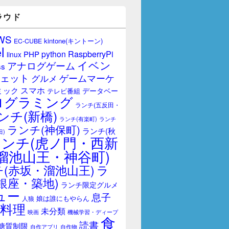
ラウド
WS
kintone(キントーン)
EC-CUBE
l
RaspberryPi
python
PHP
linux
イベン
アナログゲーム
ss
ェット
ゲームマーケ
グルメ
スマホ
ミック
データベー
テレビ番組
ログラミング
ランチ(五反田・
ンチ(新橋)
ランチ(有楽町)
ランチ
ランチ(神保町)
ランチ(秋
田)
ランチ(虎ノ門・西新
溜池山王・神谷町)
(赤坂・溜池山王)
ラ
銀座・築地)
ランチ限定グルメ
ュー
息子
娘は誰にもやらん
人狼
料理
未分類
映画
機械学習・ディープ
食
読書
糖質制限
自作アプリ
自作物