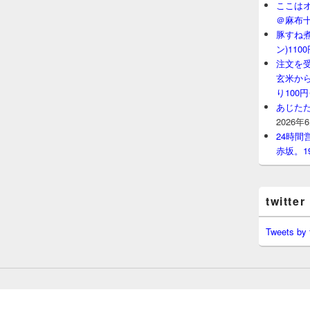
ここはオ
＠麻布
豚すね
ン)11
注文を
玄米から
り100
あじたた
2026年
24時
赤坂。1
twitter
Tweets by