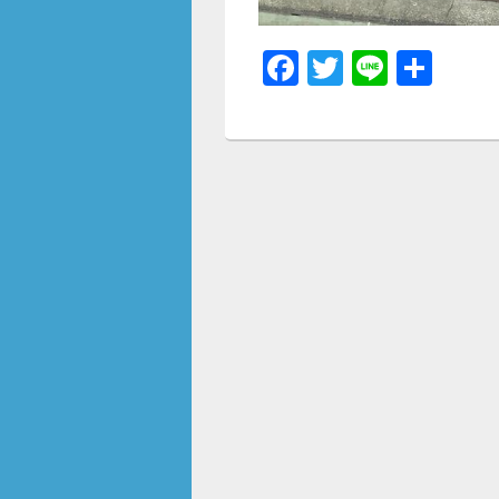
F
T
Li
共
a
wi
n
有
c
tt
e
e
er
b
o
o
k