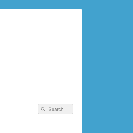
検
検
索:
索