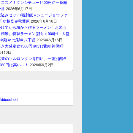
ススメ！タンシチュー1400円＠一番館
十番
2026年6月17日
煮込みセット(猪肘飯＝ジュージョウファ
00円＠柏宴＠秋葉原
2026年6月16日
受けてから粉から作るラーメン！お米も
精米。特製ラーメン(醤油)1900円＋大盛
円＠麺や 七彩＠八丁堀
2026年6月15日
き大盛定食1500円＠ひげ勘＠神保町
6月10日
間営業のソルロンタン専門店、一龍別館＠
980円は高い～！
2026年6月2日
 fddcddhdd