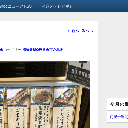
ahooニュースRSS
今週のテレビ番組
画
← 前へ
次へ →
像
ナ
ビ
08
カテゴリー:
海鮮丼890円＠魚百＠赤坂
ゲ
ー
シ
ョ
ン
メ
今月の
イ
ン
サ
前後一週
イ
ド