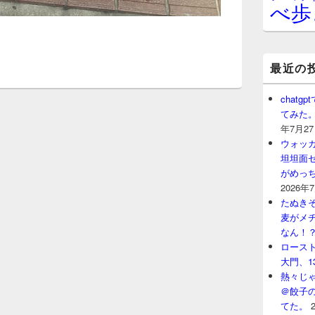
べ歩
最近の
chat
てみた
年7月2
ウォッ
坦坦面セ
がめっ
2026年
たぬきそ
麦がメ
なん！
ロースト
大門、1
熱々じゃ
＠餃子
てた。