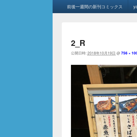
メ
前後一週間の新刊コミックス
y
イ
ン
メ
ニ
ュ
2_R
ー
公開日時:
2018年10月19日
@
756 × 10