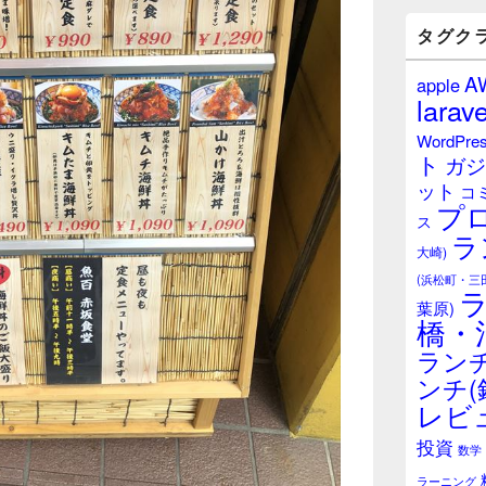
バ
ー
タグク
ウ
ィ
A
apple
ジ
larave
ェ
ッ
WordPre
ト
ト
ガジ
エ
ット
リ
コ
プ
ア
ス
ラ
大崎)
(浜松町・三
葉原)
橋・
ランチ
ンチ(
レビ
投資
数学
ラーニング