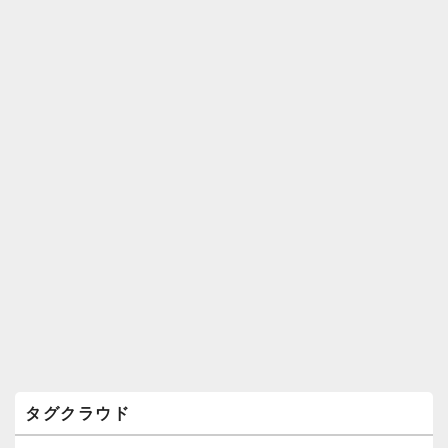
ィ
ジ
ェ
ッ
ト
エ
リ
ア
タグクラウド