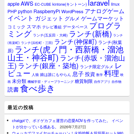
laravel
AWS
apple
linux
kintone(キントーン)
EC-CUBE
アナログゲーム
RaspberryPi
python
PHP
WordPress
イベント
ガジェット
ゲームマーケット
グルメ
プログラ
スマホ
コミック
データベース
テレビ番組
ミング
ランチ(新橋)
ランチ(五反田・大崎)
ランチ
ランチ(神保町)
ランチ(秋葉
(有楽町)
ランチ(浜松町・三田)
ランチ(虎ノ門・西新橋・溜池
原)
山王・神谷町)
ランチ(赤坂・溜池山
レ
王)
ランチ(銀座・築地)
ランチ限定グルメ
料理
ビュー
息子
投資
娘は誰にもやらん
人狼
数学
映
未分類
糖質制限
画
自作アプリ
自作物
機械学習・ディープラーニング
食べ歩き
読書
最近の投稿
chatgptで、ボドゲカフェ運営の恋愛ADVを作ってみた。 イベン
トが分かっている感ある。
2026年7月27日
ウォッカでファイヤーチャーハン！火焰炒飯＆坦坦面セット980