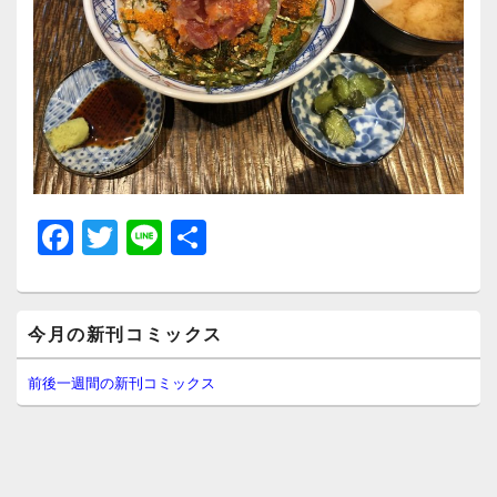
F
T
Li
共
a
wi
n
有
c
tt
e
メ
e
er
今月の新刊コミックス
イ
ン
b
サ
前後一週間の新刊コミックス
イ
o
ド
o
バ
ー
k
ウ