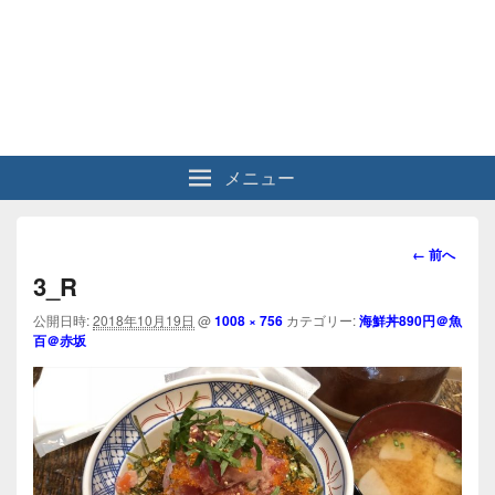
メニュー
画
← 前へ
像
3_R
ナ
ビ
公開日時:
2018年10月19日
@
1008 × 756
カテゴリー:
海鮮丼890円＠魚
百＠赤坂
ゲ
ー
シ
ョ
ン