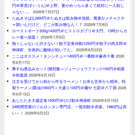
円＠翠雲(すいうん)＠上野。量がめっちゃ多くて絶対に一人前じ
ゃない…。
2026年7月27日
たぬきそば(L)990円＠たぬきは飲み物＠池袋。蕎麦がメチャクチ
ャ固いんだけど、どこが飲み物なん！？
2026年7月8日
ローストポーク200g1430円＠ビストロガブリ＠大門、13時からカ
レー食べ放題！
2026年7月6日
熱々じゃないと許さない！餃子定食(9個)1250円＠餃子の肉太郎＠
神保町、全体的に酸味が効いてた。
2026年6月23日
ここはオススメ！タンシチュー1400円＠一番館＠麻布十番
2026
年6月17日
豚すね煮込みセット(猪肘飯＝ジュージョウファン)1100円＠柏宴
＠秋葉原
2026年6月16日
注文を受けてから粉から作るラーメン！お米も玄米から精米。特
製ラーメン(醤油)1900円＋大盛り100円＠麺や 七彩＠八丁堀
2026
年6月15日
あじたたき大盛定食1500円＠ひげ勘＠神保町
2026年6月10日
24時間営業のソルロンタン専門店、一龍別館＠赤坂。1980円は高
い～！
2026年6月2日