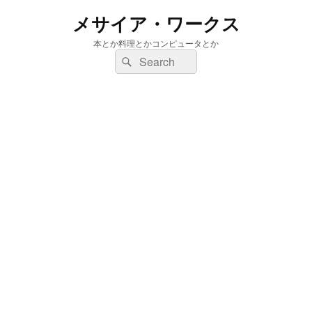
メサイア・ワークス
本とか料理とかコンピュータとか
検
検
索:
索