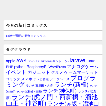
メ
今月の新刊コミックス
イ
ン
サ
前後一週間の新刊コミックス
イ
ド
バ
タグクラウド
ー
ウ
laravel
AWS
apple
ィ
linux
kintone(キントーン)
EC-CUBE
ジ
アナログゲーム
RaspberryPi
python
PHP
WordPress
ェ
イベント
ガジェット
ゲームマーケット
グルメ
ッ
プログラ
ト
スマホ
コミック
データベース
テレビ番組
エ
ミング
ランチ(新橋)
ランチ(五反田・大崎)
ランチ
リ
ランチ(神保町)
ア
ランチ(秋葉
(有楽町)
ランチ(浜松町・三田)
ランチ(虎ノ門・西新橋・溜池
原)
山王・神谷町)
ランチ(赤坂・溜池山