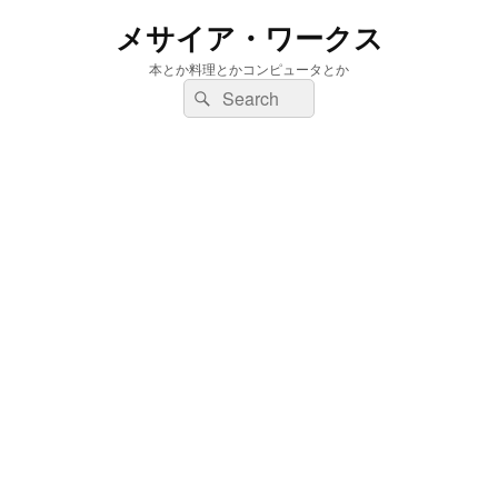
メサイア・ワークス
本とか料理とかコンピュータとか
検
検
索:
索