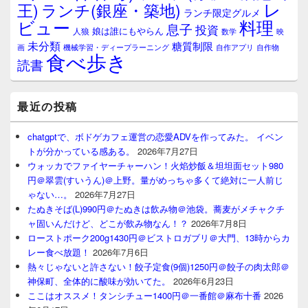
レ
王)
ランチ(銀座・築地)
ランチ限定グルメ
料理
ビュー
息子
投資
娘は誰にもやらん
人狼
数学
映
未分類
糖質制限
画
自作アプリ
自作物
機械学習・ディープラーニング
食べ歩き
読書
最近の投稿
chatgptで、ボドゲカフェ運営の恋愛ADVを作ってみた。 イベン
トが分かっている感ある。
2026年7月27日
ウォッカでファイヤーチャーハン！火焰炒飯＆坦坦面セット980
円＠翠雲(すいうん)＠上野。量がめっちゃ多くて絶対に一人前じ
ゃない…。
2026年7月27日
たぬきそば(L)990円＠たぬきは飲み物＠池袋。蕎麦がメチャクチ
ャ固いんだけど、どこが飲み物なん！？
2026年7月8日
ローストポーク200g1430円＠ビストロガブリ＠大門、13時からカ
レー食べ放題！
2026年7月6日
熱々じゃないと許さない！餃子定食(9個)1250円＠餃子の肉太郎＠
神保町、全体的に酸味が効いてた。
2026年6月23日
ここはオススメ！タンシチュー1400円＠一番館＠麻布十番
2026