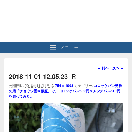
メニュー
画
← 前へ
次へ →
像
2018-11-01 12.05.23_R
ナ
ビ
公開日時:
2018年11月1日
@
756 × 1008
カテゴリー:
コロッケパン発祥
の店「チョウシ屋＠銀座」で、コロッケパン300円＆メンチパン310円
ゲ
を買ってみた。
ー
シ
ョ
ン