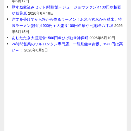
年6月17日
豚すね煮込みセット(猪肘飯＝ジュージョウファン)1100円＠柏宴
＠秋葉原
2026年6月16日
注文を受けてから粉から作るラーメン！お米も玄米から精米。特
製ラーメン(醤油)1900円＋大盛り100円＠麺や 七彩＠八丁堀
2026
年6月15日
あじたたき大盛定食1500円＠ひげ勘＠神保町
2026年6月10日
24時間営業のソルロンタン専門店、一龍別館＠赤坂。1980円は高
い～！
2026年6月2日