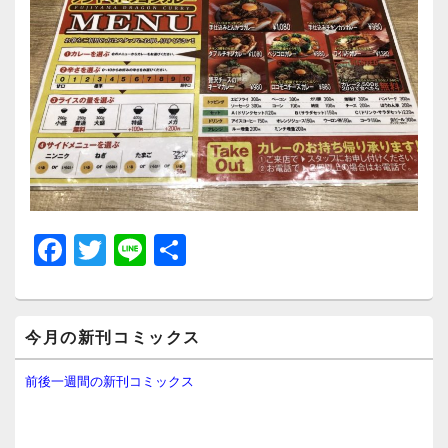
F
T
Li
共
a
wi
n
有
c
tt
e
メ
e
er
今月の新刊コミックス
イ
ン
b
サ
前後一週間の新刊コミックス
イ
o
ド
o
バ