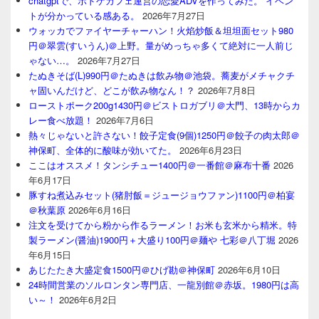
chatgptで、ボドゲカフェ運営の恋愛ADVを作ってみた。 イベン
トが分かっている感ある。
2026年7月27日
ウォッカでファイヤーチャーハン！火焰炒飯＆坦坦面セット980
円＠翠雲(すいうん)＠上野。量がめっちゃ多くて絶対に一人前じ
ゃない…。
2026年7月27日
たぬきそば(L)990円＠たぬきは飲み物＠池袋。蕎麦がメチャクチ
ャ固いんだけど、どこが飲み物なん！？
2026年7月8日
ローストポーク200g1430円＠ビストロガブリ＠大門、13時からカ
レー食べ放題！
2026年7月6日
熱々じゃないと許さない！餃子定食(9個)1250円＠餃子の肉太郎＠
神保町、全体的に酸味が効いてた。
2026年6月23日
ここはオススメ！タンシチュー1400円＠一番館＠麻布十番
2026
年6月17日
豚すね煮込みセット(猪肘飯＝ジュージョウファン)1100円＠柏宴
＠秋葉原
2026年6月16日
注文を受けてから粉から作るラーメン！お米も玄米から精米。特
製ラーメン(醤油)1900円＋大盛り100円＠麺や 七彩＠八丁堀
2026
年6月15日
あじたたき大盛定食1500円＠ひげ勘＠神保町
2026年6月10日
24時間営業のソルロンタン専門店、一龍別館＠赤坂。1980円は高
い～！
2026年6月2日