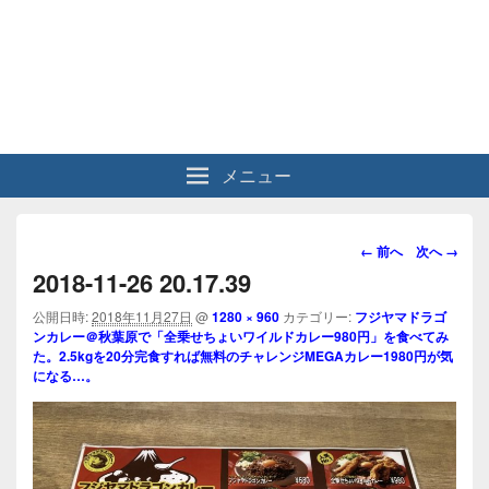
メニュー
画
← 前へ
次へ →
像
2018-11-26 20.17.39
ナ
ビ
公開日時:
2018年11月27日
@
1280 × 960
カテゴリー:
フジヤマドラゴ
ンカレー＠秋葉原で「全乗せちょいワイルドカレー980円」を食べてみ
ゲ
た。2.5kgを20分完食すれば無料のチャレンジMEGAカレー1980円が気
ー
になる…。
シ
ョ
ン