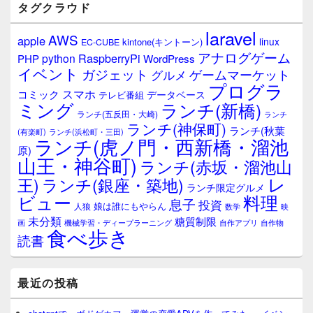
タグクラウド
laravel
AWS
apple
linux
kintone(キントーン)
EC-CUBE
アナログゲーム
RaspberryPi
python
PHP
WordPress
イベント
ガジェット
ゲームマーケット
グルメ
プログラ
スマホ
コミック
データベース
テレビ番組
ミング
ランチ(新橋)
ランチ(五反田・大崎)
ランチ
ランチ(神保町)
ランチ(秋葉
(有楽町)
ランチ(浜松町・三田)
ランチ(虎ノ門・西新橋・溜池
原)
山王・神谷町)
ランチ(赤坂・溜池山
レ
王)
ランチ(銀座・築地)
ランチ限定グルメ
料理
ビュー
息子
投資
娘は誰にもやらん
人狼
数学
映
未分類
糖質制限
画
自作アプリ
自作物
機械学習・ディープラーニング
食べ歩き
読書
最近の投稿