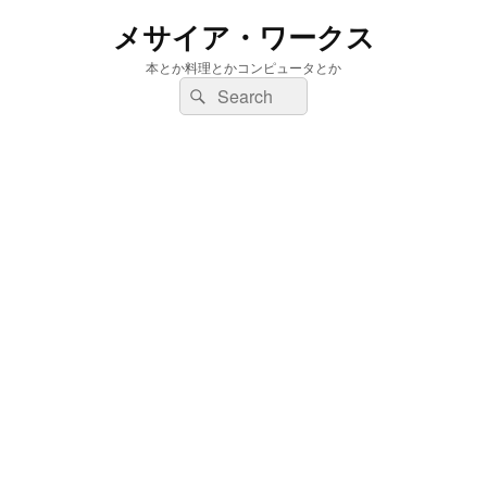
メサイア・ワークス
本とか料理とかコンピュータとか
検
検
索:
索