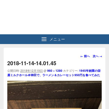
メニュー
画
← 前へ
次へ →
像
2018-11-14-14.01.45
ナ
ビ
公開日時:
2018年12月19日
@
960 × 1280
カテゴリー:
1945年創業の栄
屋ミルクホール＠神田で、ラーメン＆カレーセット950円を食べてみた
ゲ
ー
シ
ョ
ン