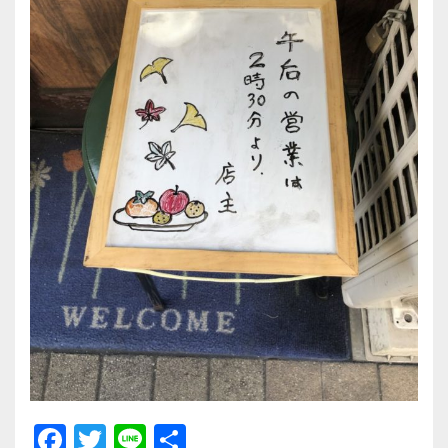
F
T
Li
共