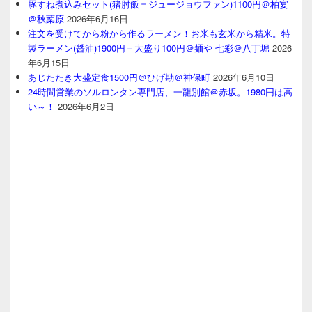
豚すね煮込みセット(猪肘飯＝ジュージョウファン)1100円＠柏宴
＠秋葉原
2026年6月16日
注文を受けてから粉から作るラーメン！お米も玄米から精米。特
製ラーメン(醤油)1900円＋大盛り100円＠麺や 七彩＠八丁堀
2026
年6月15日
あじたたき大盛定食1500円＠ひげ勘＠神保町
2026年6月10日
24時間営業のソルロンタン専門店、一龍別館＠赤坂。1980円は高
い～！
2026年6月2日