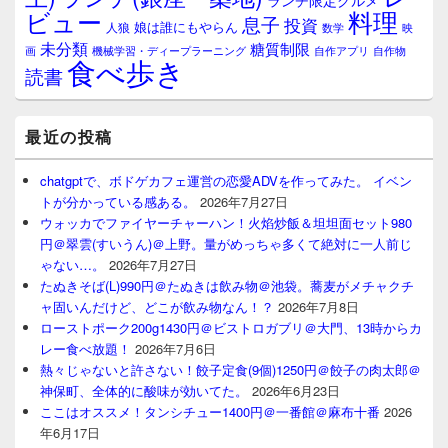
ランチ限定グルメ
料理
ビュー
息子
投資
娘は誰にもやらん
人狼
数学
映
未分類
糖質制限
画
自作アプリ
自作物
機械学習・ディープラーニング
食べ歩き
読書
最近の投稿
chatgptで、ボドゲカフェ運営の恋愛ADVを作ってみた。 イベン
トが分かっている感ある。
2026年7月27日
ウォッカでファイヤーチャーハン！火焰炒飯＆坦坦面セット980
円＠翠雲(すいうん)＠上野。量がめっちゃ多くて絶対に一人前じ
ゃない…。
2026年7月27日
たぬきそば(L)990円＠たぬきは飲み物＠池袋。蕎麦がメチャクチ
ャ固いんだけど、どこが飲み物なん！？
2026年7月8日
ローストポーク200g1430円＠ビストロガブリ＠大門、13時からカ
レー食べ放題！
2026年7月6日
熱々じゃないと許さない！餃子定食(9個)1250円＠餃子の肉太郎＠
神保町、全体的に酸味が効いてた。
2026年6月23日
ここはオススメ！タンシチュー1400円＠一番館＠麻布十番
2026
年6月17日