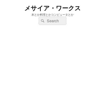
メサイア・ワークス
本とか料理とかコンピュータとか
検
検
索:
索