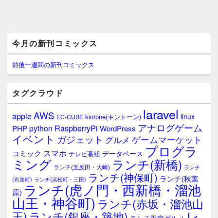
メ
今月の新刊コミックス
イ
ン
サ
前後一週間の新刊コミックス
イ
ド
バ
タグクラウド
ー
ウ
laravel
AWS
apple
ィ
linux
kintone(キントーン)
EC-CUBE
ジ
アナログゲーム
RaspberryPi
python
PHP
WordPress
ェ
イベント
ガジェット
ゲームマーケット
グルメ
ッ
プログラ
ト
スマホ
コミック
データベース
テレビ番組
エ
ミング
ランチ(新橋)
ランチ(五反田・大崎)
ランチ
リ
ランチ(神保町)
ア
ランチ(秋葉
(有楽町)
ランチ(浜松町・三田)
ランチ(虎ノ門・西新橋・溜池
原)
山王・神谷町)
ランチ(赤坂・溜池山
レ
王)
ランチ(銀座・築地)