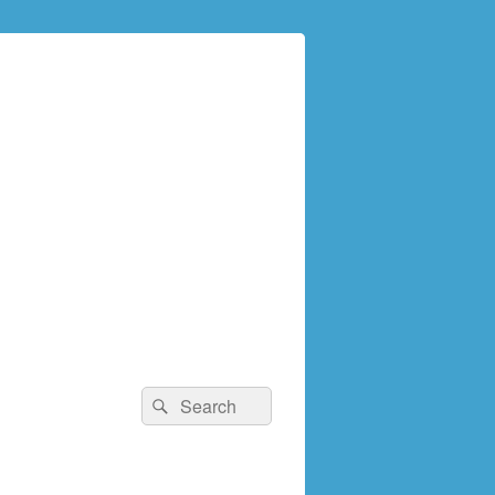
検
検
索:
索