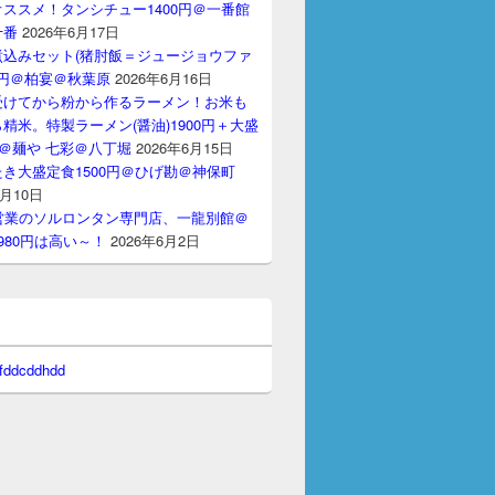
ススメ！タンシチュー1400円＠一番館
十番
2026年6月17日
煮込みセット(猪肘飯＝ジュージョウファ
00円＠柏宴＠秋葉原
2026年6月16日
受けてから粉から作るラーメン！お米も
精米。特製ラーメン(醤油)1900円＋大盛
円＠麺や 七彩＠八丁堀
2026年6月15日
き大盛定食1500円＠ひげ勘＠神保町
6月10日
間営業のソルロンタン専門店、一龍別館＠
980円は高い～！
2026年6月2日
 fddcddhdd