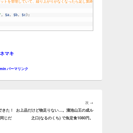
ったビットを管理していて、繰り上がりがなくなったら足し算終了。
"
,
$a
,
$b
,
$c
)
;
タネマキ
min
パーマリンク
次
次
→
算できた！
お上品だけど物足りない…。溜池山王の成ル
の
に同じだ
之口(なるのくち) で魚定食1080円。
投
稿: