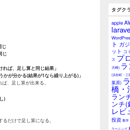
バ
ー
タグク
ウ
ィ
A
apple
ジ
larave
ェ
ッ
WordPre
ト
ト
ガジ
エ
同じ
ット
リ
コ
同じ
プ
ア
ス
ラ
無ければ、足し算と同じ結果」
大崎)
うかが分かる(結果が1なら繰り上がる)」
(浜松町・三
れば、足し算が出来る。
葉原)
橋・
ランチ
し)
ンチ(
レビ
投資
Rするだけで足し算になる。
数学
ラーニング