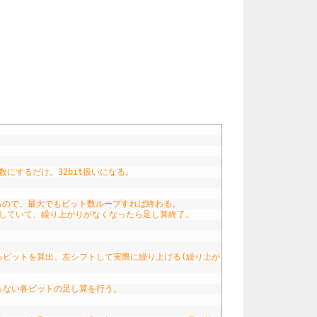
数にするだけ。32bit扱いになる。
るので、最大でもビット数ループすれば終わる。
理していて、繰り上がりがなくなったら足し算終了。
がるビットを算出。左シフトして実際に繰り上げる(繰り上がる足し算だけを行う)
がらない各ビットの足し算を行う。