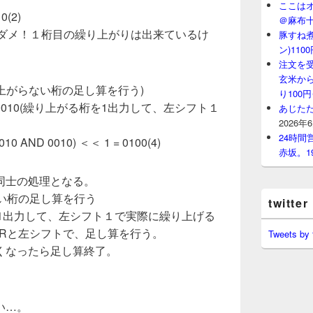
ここはオ
0(2)
＠麻布
はダメ！１桁目の繰り上がりは出来ているけ
豚すね
ン)11
注文を
玄米から
010(繰り上がらない桁の足し算を行う)
り100
＜＜ 1 = 0010(繰り上がる桁を1出力して、左シフト１
あじたた
2026年
24時
010 AND 0010) ＜＜ 1 = 0100(4)
赤坂。1
同士の処理となる。
い桁の足し算を行う
twitter
1出力して、左シフト１で実際に繰り上げる
ORと左シフトで、足し算を行う。
Tweets by
くなったら足し算終了。
い…。