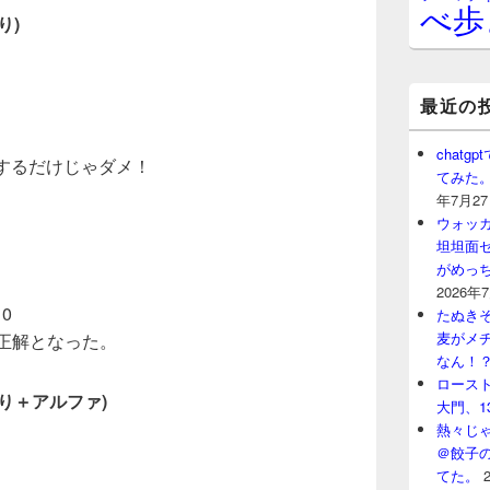
べ歩
り)
最近の
chat
するだけじゃダメ！
てみた
年7月2
ウォッ
坦坦面セ
がめっ
2026年
10
たぬきそ
麦がメ
正解となった。
なん！
ロースト
り＋アルファ)
大門、1
熱々じゃ
＠餃子
てた。