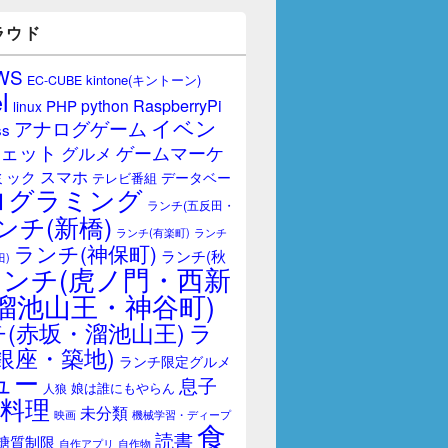
ラウド
WS
kintone(キントーン)
EC-CUBE
l
RaspberryPi
python
PHP
linux
イベン
アナログゲーム
ss
ェット
ゲームマーケ
グルメ
スマホ
ミック
データベー
テレビ番組
ログラミング
ランチ(五反田・
ンチ(新橋)
ランチ(有楽町)
ランチ
ランチ(神保町)
ランチ(秋
田)
ランチ(虎ノ門・西新
溜池山王・神谷町)
(赤坂・溜池山王)
ラ
銀座・築地)
ランチ限定グルメ
ュー
息子
娘は誰にもやらん
人狼
料理
未分類
映画
機械学習・ディープ
食
読書
糖質制限
自作アプリ
自作物