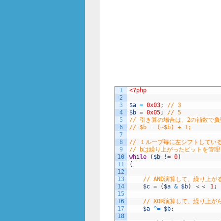
1
<?php
2
3
$a
=
0x03
;
// 3
4
$b
=
0x05
;
// 5
5
// 引き算の場合は、2の補数で負
6
// $b = (~$b) + 1;
7
8
// １ループ毎に左シフトしてい
9
// bは繰り上がったビットを管
10
while
(
$b
!=
0
)
11
{
12
13
// AND演算して、繰り上
14
$c
=
(
$a
&
$b
)
＜＜
1
;
15
16
// XOR演算して、繰り上
17
$a
^=
$b
;
18