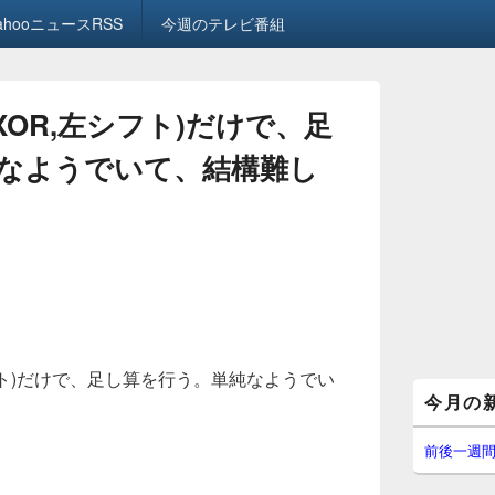
ahooニュースRSS
今週のテレビ番組
XOR,左シフト)だけで、足
なようでいて、結構難し
シフト)だけで、足し算を行う。単純なようでい
メ
今月の
イ
ン
サ
前後一週
イ
ド