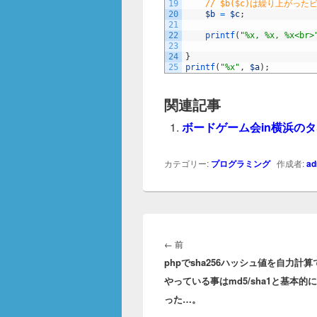
19
// $b($c)は繰り上が
20
$b
=
$c
;
21
22
printf
(
"%x, %x, %x<br>
23
24
}
25
printf
(
"%x"
,
$a
)
;
関連記事
ボードゲーム会in横浜の
カテゴリー:
プログラミング
作成者:
ad
投
稿
前
←
前
ナ
phpでsha256ハッシュ値を自力計
の
ビ
やっている事はmd5/sha1と基本的
投
ゲ
った…。
稿:
ー