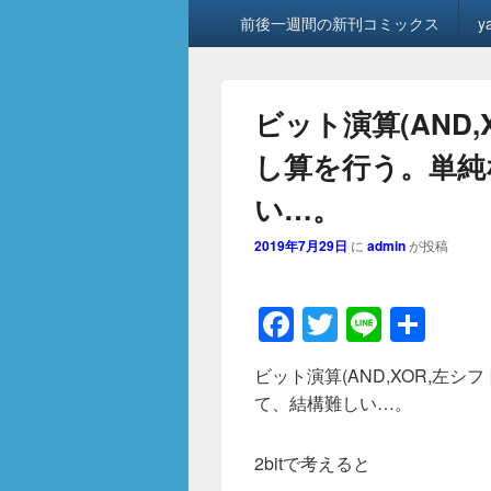
メ
前後一週間の新刊コミックス
y
イ
ン
メ
ニ
ビット演算(AND,
ュ
ー
し算を行う。単純
い…。
2019年7月29日
に
admin
が投稿
F
T
Li
共
a
wi
n
有
ビット演算(AND,XOR,左
c
tt
e
て、結構難しい…。
e
er
b
2bitで考えると