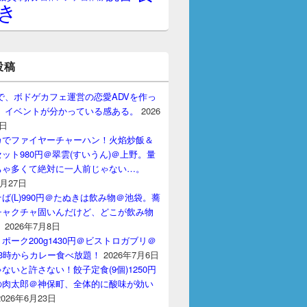
き
投稿
gptで、ボドゲカフェ運営の恋愛ADVを作っ
。 イベントが分かっている感ある。
2026
7日
カでファイヤーチャーハン！火焰炒飯＆
ット980円＠翠雲(すいうん)＠上野。量
ちゃ多くて絶対に一人前じゃない…。
7月27日
ば(L)990円＠たぬきは飲み物＠池袋。蕎
チャクチャ固いんだけど、どこが飲み物
？
2026年7月8日
ポーク200g1430円＠ビストロガブリ＠
3時からカレー食べ放題！
2026年7月6日
ないと許さない！餃子定食(9個)1250円
の肉太郎＠神保町、全体的に酸味が効い
2026年6月23日