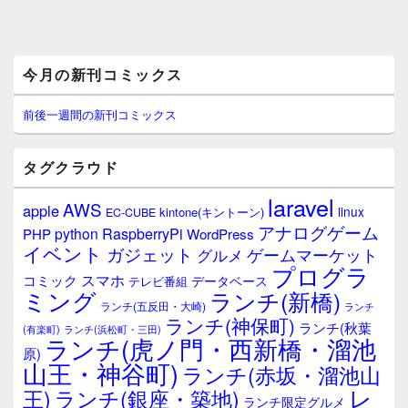
メ
今月の新刊コミックス
イ
ン
サ
前後一週間の新刊コミックス
イ
ド
バ
タグクラウド
ー
ウ
laravel
AWS
apple
ィ
linux
kintone(キントーン)
EC-CUBE
ジ
アナログゲーム
RaspberryPi
python
PHP
WordPress
ェ
イベント
ガジェット
ゲームマーケット
グルメ
ッ
プログラ
ト
スマホ
コミック
データベース
テレビ番組
エ
ミング
ランチ(新橋)
ランチ(五反田・大崎)
ランチ
リ
ランチ(神保町)
ア
ランチ(秋葉
(有楽町)
ランチ(浜松町・三田)
ランチ(虎ノ門・西新橋・溜池
原)
山王・神谷町)
ランチ(赤坂・溜池山
レ
王)
ランチ(銀座・築地)
ランチ限定グルメ