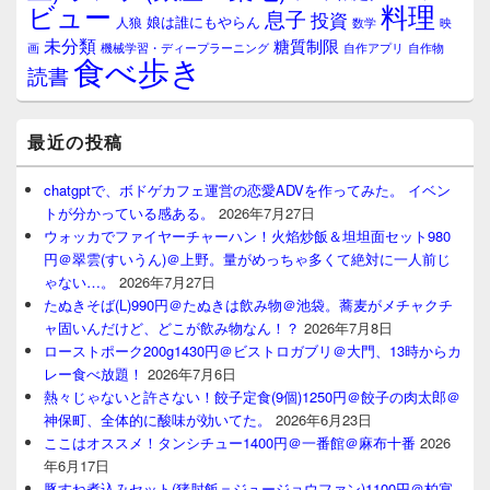
料理
ビュー
息子
投資
娘は誰にもやらん
人狼
数学
映
未分類
糖質制限
画
自作アプリ
自作物
機械学習・ディープラーニング
食べ歩き
読書
最近の投稿
chatgptで、ボドゲカフェ運営の恋愛ADVを作ってみた。 イベン
トが分かっている感ある。
2026年7月27日
ウォッカでファイヤーチャーハン！火焰炒飯＆坦坦面セット980
円＠翠雲(すいうん)＠上野。量がめっちゃ多くて絶対に一人前じ
ゃない…。
2026年7月27日
たぬきそば(L)990円＠たぬきは飲み物＠池袋。蕎麦がメチャクチ
ャ固いんだけど、どこが飲み物なん！？
2026年7月8日
ローストポーク200g1430円＠ビストロガブリ＠大門、13時からカ
レー食べ放題！
2026年7月6日
熱々じゃないと許さない！餃子定食(9個)1250円＠餃子の肉太郎＠
神保町、全体的に酸味が効いてた。
2026年6月23日
ここはオススメ！タンシチュー1400円＠一番館＠麻布十番
2026
年6月17日
豚すね煮込みセット(猪肘飯＝ジュージョウファン)1100円＠柏宴