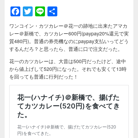
F
T
Li
共
a
wi
n
有
ワンコイン・カツカレー＠花一の跡地に出来たアマカ
c
tt
e
レー＠新橋で、カツカレー600円(paypay20%還元で実
e
er
質480円)。普通の券売機なのにpaypay支払いってどう
b
するんだろ？と思ったら、普通に口で注文だった。
o
花一のカツカレーは、大昔は500円だったけど、途中
o
から値上げして520円になった。それでも安くて13時
を回っても普通に行列だった！
k