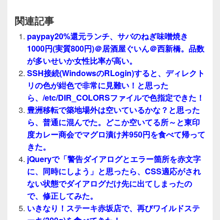
関連記事
paypay20%還元ランチ、サバのねぎ味噌焼き
1000円(実質800円)＠居酒屋ぐいん＠西新橋。品数
が多いせいか女性比率が高い。
SSH接続(WindowsのRLogin)すると、ディレクト
リの色が紺色で非常に見難い！と思った
ら、/etc/DIR_COLORSファイルで色指定できた！
豊洲移転で築地場外は空いているかな？と思った
ら、普通に混んでた。どこか空いてる所～と東印
度カレー商会でマグロ漬け丼950円を食べて帰って
きた。
jQueryで「警告ダイアログとエラー箇所を赤文字
に、同時にしよう」と思ったら、CSS適応がされ
ない状態でダイアログだけ先に出てしまったの
で、修正してみた。
いきなり！ステーキ赤坂店で、再びワイルドステ