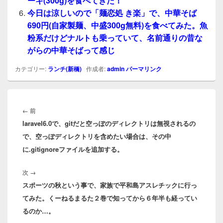
ーキ(300g)を食べてきた！
今日は涼しいので「麺恋処 き楽」で、中華そば
690円(自家製麺、中盛300g無料)を食べてみた。魚
粉系だけどナルトも乗っていて、名前通りの昔な
がらの中華そばって感じ
カテゴリー:
ランチ(新橋)
作成者:
admin
パーマリンク
投
稿
前
←
前
ナ
laravel6.0で、gitだと空っぽのディレクトリは無視されるの
の
ビ
で、空っぽディレクトリを含めたい場合は、その中
投
ゲ
に.gitignoreファイルを追加する。
稿:
ー
シ
次
次
→
ョ
スポーツの秋という事で、家族で平和島アスレチックに行っ
の
ン
てみた。くーねるまるた２巻で知ってから６年半も経ってい
投
るのか…。
稿: