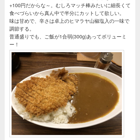
+100円だからな～。むしろマッチ棒みたいに細長くて
食べづらいから真ん中で半分にカットして欲しい。
味は甘めで、辛さは卓上のヒマラヤ山椒塩入の一味で
調節する。
普通盛りでも、ご飯が1合弱(300g)あってボリューミ
ー！