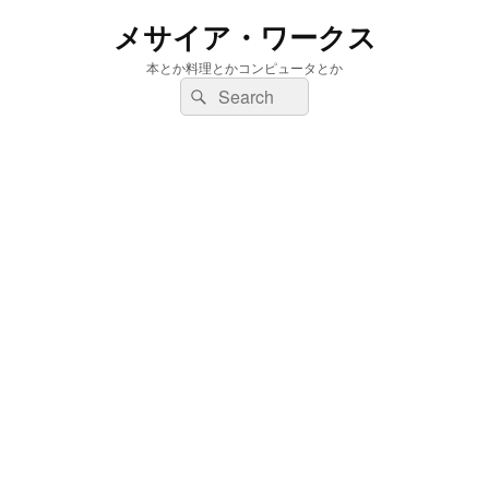
メサイア・ワークス
本とか料理とかコンピュータとか
検
検
索:
索