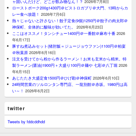
ャ固いんだけど、どこが飲み物なん！？
2026年7月8日
ローストポーク200g1430円＠ビストロガブリ＠大門、13時からカ
レー食べ放題！
2026年7月6日
熱々じゃないと許さない！餃子定食(9個)1250円＠餃子の肉太郎＠
神保町、全体的に酸味が効いてた。
2026年6月23日
ここはオススメ！タンシチュー1400円＠一番館＠麻布十番
2026
年6月17日
豚すね煮込みセット(猪肘飯＝ジュージョウファン)1100円＠柏宴
＠秋葉原
2026年6月16日
注文を受けてから粉から作るラーメン！お米も玄米から精米。特
製ラーメン(醤油)1900円＋大盛り100円＠麺や 七彩＠八丁堀
2026
年6月15日
あじたたき大盛定食1500円＠ひげ勘＠神保町
2026年6月10日
24時間営業のソルロンタン専門店、一龍別館＠赤坂。1980円は高
い～！
2026年6月2日
twitter
Tweets by fddcddhdd