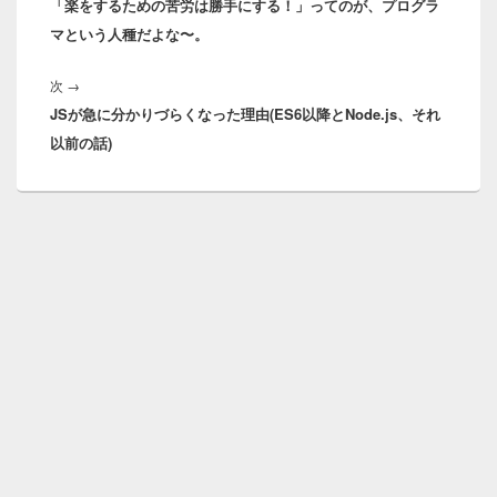
「楽をするための苦労は勝手にする！」ってのが、プログラ
投
ゲ
マという人種だよな〜。
稿:
ー
シ
次
次
→
ョ
JSが急に分かりづらくなった理由(ES6以降とNode.js、それ
の
ン
以前の話)
投
稿: