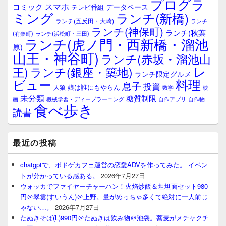
プログラ
ト
スマホ
コミック
データベース
テレビ番組
エ
ミング
ランチ(新橋)
ランチ(五反田・大崎)
ランチ
リ
ランチ(神保町)
ア
ランチ(秋葉
(有楽町)
ランチ(浜松町・三田)
ランチ(虎ノ門・西新橋・溜池
原)
山王・神谷町)
ランチ(赤坂・溜池山
レ
王)
ランチ(銀座・築地)
ランチ限定グルメ
料理
ビュー
息子
投資
娘は誰にもやらん
人狼
数学
映
未分類
糖質制限
画
自作アプリ
自作物
機械学習・ディープラーニング
食べ歩き
読書
最近の投稿
chatgptで、ボドゲカフェ運営の恋愛ADVを作ってみた。 イベン
トが分かっている感ある。
2026年7月27日
ウォッカでファイヤーチャーハン！火焰炒飯＆坦坦面セット980
円＠翠雲(すいうん)＠上野。量がめっちゃ多くて絶対に一人前じ
ゃない…。
2026年7月27日
たぬきそば(L)990円＠たぬきは飲み物＠池袋。蕎麦がメチャクチ