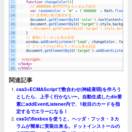
21
function
changeColor
(
)
{
22
// #000000-#ffffffをランダムで出力
23
var
randomColor
=
"#"
+
(
'000000'
+
Math
.
floor
(
Ma
24
// 文字列と色で表示する。
25
document
.
getElementById
(
'color'
)
.
textContent
=
ran
26
document
.
getElementById
(
'target'
)
.
style
.
backgroun
27
//document.getElementById('target').style.borderR
28
}
29
// 最初にランダムな色を設定
30
window
.
addEventListener
(
'load'
,
changeColor
,
false
)
31
// クリックされた時もランダムな色を設定
32
document
.
getElementById
(
'target'
)
.
addEventListener
(
33
34
</script>
35
</body>
36
</html>
関連記事
css3+ECMAScriptで数合わせ(神経衰弱)を作ろう
としたら、上手く行かない〜。自動生成したdiv要
素にaddEventListener内で、1枚目のカードを指
定するでエラーになる！
css3のflexboxを使うと、ヘッダ・フッタ・３カ
ラムが簡単に実装出来る。ドットインストールの