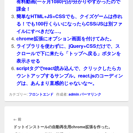
有料動画(一ヶ月1080円)が分かりやすかったので
課金！
簡単なHTML+JS+CSSでも、クイズゲームは作れ
る！でも100行くらいになったらCSS/JSは別ファ
イルにすべきだな…。
chrome拡張にオプション画面を付けてみた。
ライブラリを使わずに、jQuery+CSSだけで、ス
クロールで下に来たら「トップへ戻る」ボタンを
表示させる
scriptタグでreact読み込んで、クリックしたらカ
ウントアップするサンプル。react.jsのコーディン
グは、あんまり直感的じゃないな〜。
カテゴリー:
フロントエンド
作成者:
admin
パーマリンク
投
稿
前
←
前
ナ
ドットインストールの自動再生用chrome拡張を作った。
の
ビ