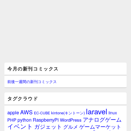
メ
今月の新刊コミックス
イ
ン
サ
前後一週間の新刊コミックス
イ
ド
バ
タグクラウド
ー
ウ
laravel
AWS
apple
ィ
linux
kintone(キントーン)
EC-CUBE
ジ
アナログゲーム
RaspberryPi
python
PHP
WordPress
ェ
イベント
ガジェット
ゲームマーケット
グルメ
ッ