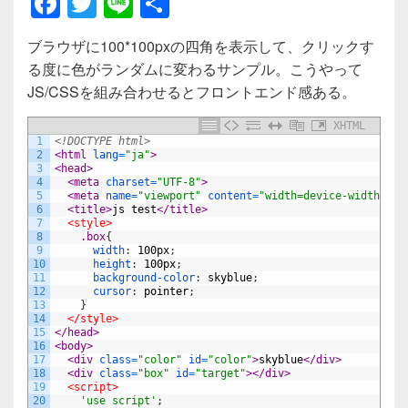
F
T
Li
共
a
wi
n
有
ブラウザに100*100pxの四角を表示して、クリックす
c
tt
e
る度に色がランダムに変わるサンプル。こうやって
e
er
JS/CSSを組み合わせるとフロントエンド感ある。
b
XHTML
o
1
<!DOCTYPE html>
2
<html 
lang
=
"ja"
>
o
3
<head>
4
<meta 
charset
=
"UTF-8"
>
k
5
<meta 
name
=
"viewport"
content
=
"width=device-width, in
6
<title>
js test
</title>
7
<style>
8
.box
{
9
width
:
100px
;
10
height
:
100px
;
11
background-color
:
skyblue
;
12
cursor
:
pointer
;
13
}
14
</style>
15
</head>
16
<body>
17
<div 
class
=
"color"
id
=
"color"
>
skyblue
</div>
18
<div 
class
=
"box"
id
=
"target"
>
</div>
19
<script>
20
'use script'
;