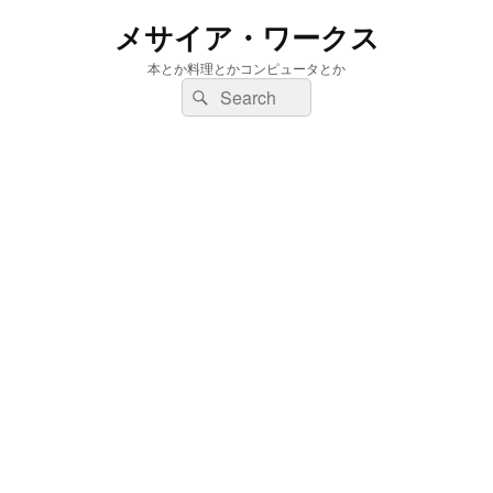
メサイア・ワークス
本とか料理とかコンピュータとか
検
検
索:
索