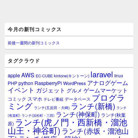
メ
今月の新刊コミックス
イ
ン
サ
前後一週間の新刊コミックス
イ
ド
バ
タグクラウド
ー
ウ
laravel
AWS
apple
ィ
linux
kintone(キントーン)
EC-CUBE
ジ
アナログゲーム
RaspberryPi
python
PHP
WordPress
ェ
イベント
ガジェット
ゲームマーケット
グルメ
ッ
プログラ
ト
スマホ
コミック
データベース
テレビ番組
エ
ミング
ランチ(新橋)
ランチ(五反田・大崎)
ランチ
リ
ランチ(神保町)
ア
ランチ(秋葉
(有楽町)
ランチ(浜松町・三田)
ランチ(虎ノ門・西新橋・溜池
原)
山王・神谷町)
ランチ(赤坂・溜池山