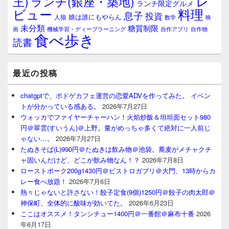
レ
王)
ランチ(銀座・築地)
ランチ限定グルメ
料理
ビュー
息子
投資
娘は誰にもやらん
人狼
数学
映
未分類
糖質制限
画
自作アプリ
自作物
機械学習・ディープラーニング
食べ歩き
読書
最近の投稿
chatgptで、ボドゲカフェ運営の恋愛ADVを作ってみた。 イベン
トが分かっている感ある。
2026年7月27日
ウォッカでファイヤーチャーハン！火焰炒飯＆坦坦面セット980
円＠翠雲(すいうん)＠上野。量がめっちゃ多くて絶対に一人前じ
ゃない…。
2026年7月27日
たぬきそば(L)990円＠たぬきは飲み物＠池袋。蕎麦がメチャクチ
ャ固いんだけど、どこが飲み物なん！？
2026年7月8日
ローストポーク200g1430円＠ビストロガブリ＠大門、13時からカ
レー食べ放題！
2026年7月6日
熱々じゃないと許さない！餃子定食(9個)1250円＠餃子の肉太郎＠
神保町、全体的に酸味が効いてた。
2026年6月23日
ここはオススメ！タンシチュー1400円＠一番館＠麻布十番
2026
年6月17日