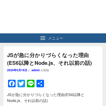
メニュー
JSが急に分かりづらくなった理由
(ES6以降とNode.js、それ以前の話)
2020年5月19日
に
admin
が投稿
F
T
Li
共
a
wi
n
有
JSが急に分かりづらくなった理由(ES6以降と
c
tt
e
Node.js、それ以前の話)