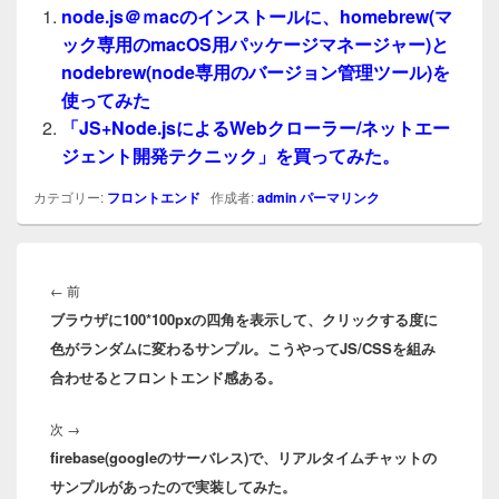
node.js＠ｍacのインストールに、homebrew(マ
ック専用のmacOS用パッケージマネージャー)と
nodebrew(node専用のバージョン管理ツール)を
使ってみた
「JS+Node.jsによるWebクローラー/ネットエー
ジェント開発テクニック」を買ってみた。
カテゴリー:
フロントエンド
作成者:
admin
パーマリンク
投
稿
前
←
前
ナ
ブラウザに100*100pxの四角を表示して、クリックする度に
の
ビ
色がランダムに変わるサンプル。こうやってJS/CSSを組み
投
ゲ
合わせるとフロントエンド感ある。
稿:
ー
シ
次
次
→
ョ
firebase(googleのサーバレス)で、リアルタイムチャットの
の
ン
サンプルがあったので実装してみた。
投