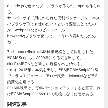
6, node.jsで色々なプログラムが作られ、npmも作られ
る。
サーバーサイド用に作られた便利パッケージを、本来
のブラウザ側でも使いたい！という要望に答えたの
が、webpackなどのビルドツール！
browserfy(ブラウザ化)って、そういう意味だったの
ね…。
7, chromeやfirefoxのJS標準規格として採用された
ECMAScriptも、2009年にやる気を出して、’use
strict’やJSONなど新しい規格を出し始める。
ついに2015年に本気を出し、ES6(ECMAScript2015)
でクラスモジュール・アロー関数・let/constなど革命
的変化を遂げる。
2016年以降は、毎年バージョンアップすると宣言。js
はECMAScript2015/2016で別物になった感がある。
関連記事