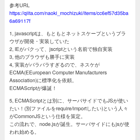
e
er
参考URL
b
https://qiita.com/naoki_mochizuki/items/cc6ef57d35ba
o
6a69117f
o
1, javascriptは、もともとネットスケープというブラ
k
ウザが開発・実装していた
2, IEがパクって、jscriptという名前で独自実装
3, 他のブラウザも勝手に実装
4, 実装がバラバラすぎるので、ネスケが
ECMA(EEuropean Computer Manufacturers
Association)に標準化を依頼。
ECMAScriptが爆誕！
5, ECMAScriptとは別に、サーバサイドでもJSが使い
たい！(別ファイルをrequire/importしたい)という人々
がCommonJSという仕様を策定。
この流れで、node.jsが誕生。サーバサイドにもjsが使
われ始める。