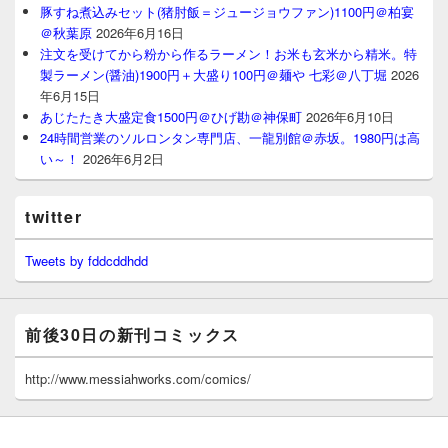
豚すね煮込みセット(猪肘飯＝ジュージョウファン)1100円＠柏宴
＠秋葉原
2026年6月16日
注文を受けてから粉から作るラーメン！お米も玄米から精米。特
製ラーメン(醤油)1900円＋大盛り100円＠麺や 七彩＠八丁堀
2026
年6月15日
あじたたき大盛定食1500円＠ひげ勘＠神保町
2026年6月10日
24時間営業のソルロンタン専門店、一龍別館＠赤坂。1980円は高
い～！
2026年6月2日
twitter
Tweets by fddcddhdd
前後30日の新刊コミックス
http://www.messiahworks.com/comics/