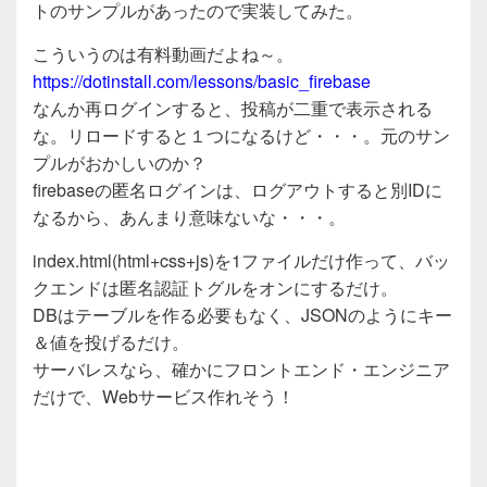
c
tt
e
トのサンプルがあったので実装してみた。
e
er
こういうのは有料動画だよね～。
b
https://dotinstall.com/lessons/basic_firebase
o
なんか再ログインすると、投稿が二重で表示される
o
な。リロードすると１つになるけど・・・。元のサン
プルがおかしいのか？
k
firebaseの匿名ログインは、ログアウトすると別IDに
なるから、あんまり意味ないな・・・。
index.html(html+css+js)を1ファイルだけ作って、バッ
クエンドは匿名認証トグルをオンにするだけ。
DBはテーブルを作る必要もなく、JSONのようにキー
＆値を投げるだけ。
サーバレスなら、確かにフロントエンド・エンジニア
だけで、Webサービス作れそう！