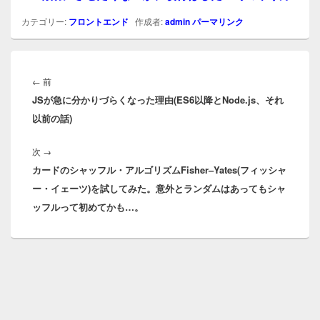
カテゴリー:
フロントエンド
作成者:
admin
パーマリンク
投
稿
前
←
前
ナ
JSが急に分かりづらくなった理由(ES6以降とNode.js、それ
の
ビ
以前の話)
投
ゲ
稿:
ー
次
次
→
シ
カードのシャッフル・アルゴリズムFisher–Yates(フィッシャ
の
ョ
ー・イェーツ)を試してみた。意外とランダムはあってもシャ
投
ン
ッフルって初めてかも…。
稿: