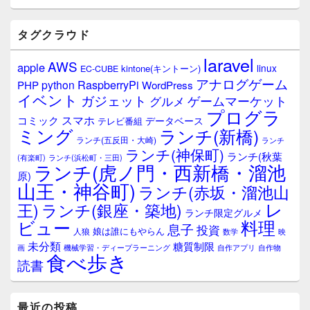
イ
ド
バ
タグクラウド
ー
ウ
laravel
AWS
apple
ィ
linux
kintone(キントーン)
EC-CUBE
ジ
アナログゲーム
RaspberryPi
python
PHP
WordPress
ェ
イベント
ガジェット
ゲームマーケット
グルメ
ッ
プログラ
ト
スマホ
コミック
データベース
テレビ番組
エ
ミング
ランチ(新橋)
ランチ(五反田・大崎)
ランチ
リ
ランチ(神保町)
ア
ランチ(秋葉
(有楽町)
ランチ(浜松町・三田)
ランチ(虎ノ門・西新橋・溜池
原)
山王・神谷町)
ランチ(赤坂・溜池山
レ
王)
ランチ(銀座・築地)
ランチ限定グルメ
料理
ビュー
息子
投資
娘は誰にもやらん
人狼
数学
映
未分類
糖質制限
画
自作アプリ
自作物
機械学習・ディープラーニング
食べ歩き
読書
最近の投稿