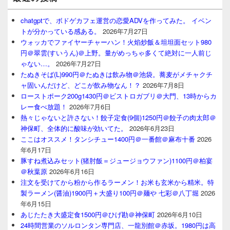
chatgptで、ボドゲカフェ運営の恋愛ADVを作ってみた。 イベン
トが分かっている感ある。
2026年7月27日
ウォッカでファイヤーチャーハン！火焰炒飯＆坦坦面セット980
円＠翠雲(すいうん)＠上野。量がめっちゃ多くて絶対に一人前じ
ゃない…。
2026年7月27日
たぬきそば(L)990円＠たぬきは飲み物＠池袋。蕎麦がメチャクチ
ャ固いんだけど、どこが飲み物なん！？
2026年7月8日
ローストポーク200g1430円＠ビストロガブリ＠大門、13時からカ
レー食べ放題！
2026年7月6日
熱々じゃないと許さない！餃子定食(9個)1250円＠餃子の肉太郎＠
神保町、全体的に酸味が効いてた。
2026年6月23日
ここはオススメ！タンシチュー1400円＠一番館＠麻布十番
2026
年6月17日
豚すね煮込みセット(猪肘飯＝ジュージョウファン)1100円＠柏宴
＠秋葉原
2026年6月16日
注文を受けてから粉から作るラーメン！お米も玄米から精米。特
製ラーメン(醤油)1900円＋大盛り100円＠麺や 七彩＠八丁堀
2026
年6月15日
あじたたき大盛定食1500円＠ひげ勘＠神保町
2026年6月10日
24時間営業のソルロンタン専門店、一龍別館＠赤坂。1980円は高