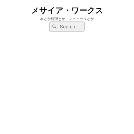
メサイア・ワークス
本とか料理とかコンピュータとか
検
検
索:
索