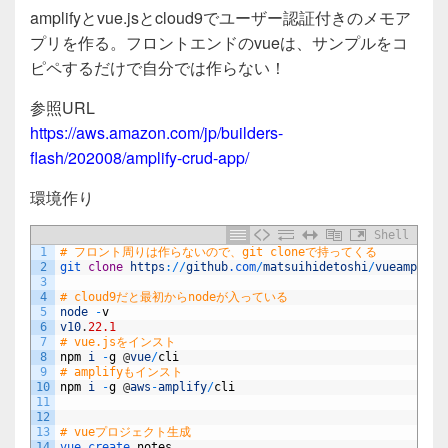
a
wi
n
有
amplifyとvue.jsとcloud9でユーザー認証付きのメモア
c
tt
e
プリを作る。フロントエンドのvueは、サンプルをコ
e
er
ピペするだけで自分では作らない！
b
参照URL
o
https://aws.amazon.com/jp/builders-
o
flash/202008/amplify-crud-app/
k
環境作り
Shell
1
# フロント周りは作らないので、git cloneで持ってくる
2
git 
clone
https
:
/
/
github
.com
/
matsuihidetoshi
/
vueamplify
3
4
# cloud9だと最初からnodeが入っている
5
node
-
v
6
v10
.
22.1
7
# vue.jsをインスト
8
npm
i
-
g
@
vue
/
cli
9
# amplifyもインスト
10
npm
i
-
g
@
aws
-
amplify
/
cli
11
12
13
# vueプロジェクト生成
14
vue 
create 
notes