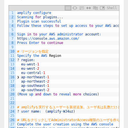
Shell
1
amplify 
configure
2
Scanning 
for
plugins
.
.
.
3
Plugin 
scan 
successful
4
Follow 
these 
steps 
to
set 
up 
access 
to
your 
AWS 
account
5
6
Sign 
in
to
your 
AWS 
administrator 
account
:
7
https
:
/
/
console
.aws
.amazon
.com
/
8
Press 
Enter 
to
continue
9
10
# リージョンを指定
11
Specify 
the 
AWS 
Region
12
?
region
:
13
eu
-
west
-
1
14
eu
-
west
-
2
15
eu
-
central
-
1
16
❯
ap
-
northeast
-
1
17
ap
-
northeast
-
2
18
ap
-
southeast
-
1
19
ap
-
southeast
-
2
20
(
Move 
up 
and
down 
to
reveal 
more
choices
)
21
22
23
# amplifyを実行するユーザーを新規追加。ユーザ名は乱数だけど
24
?
user 
name
:
(
amplify
-
WJ4uz
)
25
26
# URLをクリックしてAdministratorAccess権限のユーザを作らさ
27
Complete 
the 
user 
creation 
using 
the 
AWS 
console