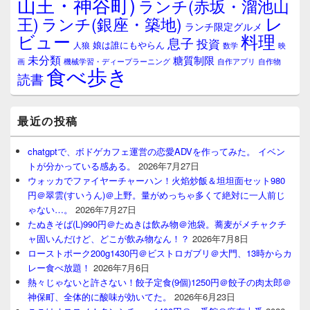
山王・神谷町)
ランチ(赤坂・溜池山
レ
王)
ランチ(銀座・築地)
ランチ限定グルメ
料理
ビュー
息子
投資
娘は誰にもやらん
人狼
数学
映
未分類
糖質制限
画
自作アプリ
自作物
機械学習・ディープラーニング
食べ歩き
読書
最近の投稿
chatgptで、ボドゲカフェ運営の恋愛ADVを作ってみた。 イベン
トが分かっている感ある。
2026年7月27日
ウォッカでファイヤーチャーハン！火焰炒飯＆坦坦面セット980
円＠翠雲(すいうん)＠上野。量がめっちゃ多くて絶対に一人前じ
ゃない…。
2026年7月27日
たぬきそば(L)990円＠たぬきは飲み物＠池袋。蕎麦がメチャクチ
ャ固いんだけど、どこが飲み物なん！？
2026年7月8日
ローストポーク200g1430円＠ビストロガブリ＠大門、13時からカ
レー食べ放題！
2026年7月6日
熱々じゃないと許さない！餃子定食(9個)1250円＠餃子の肉太郎＠
神保町、全体的に酸味が効いてた。
2026年6月23日