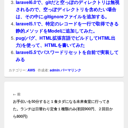
laravel6.0で、gitだと空っぽのディレクトリは無視
されるので、空っぽディレクトリを含めたい場合
は、その中に.gitignoreファイルを追加する。
laravel5.1で、特定のレコードを一行で取得できる
静的メソッドをModelに追加してみた。
pug(パグ、HTML拡張言語でビルドしてHTML出
力)を使って、HTMLを書いてみた
laravel5.5でパスワードリセットを自前で実装して
みる
カテゴリー:
AWS
作成者:
admin
パーマリンク
投
稿
前
←
前
ナ
お手伝いを50分すると１食タダになる未来食堂に行ってき
の
ビ
た。ランチは日替わり定食１種類のみ(初回900円、２回目か
投
ゲ
ら800円)
稿:
ー
シ