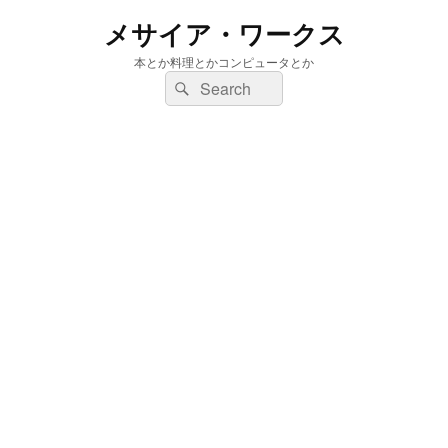
メサイア・ワークス
本とか料理とかコンピュータとか
検
検
索:
索