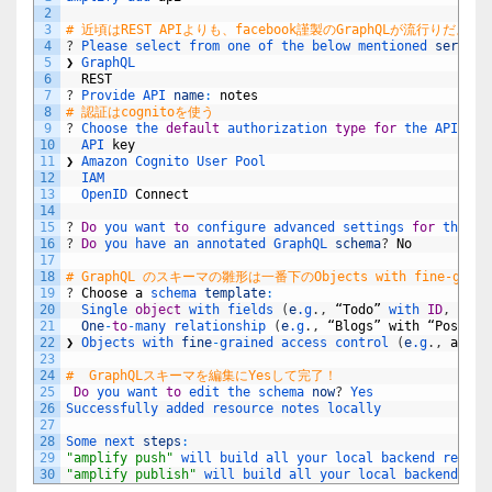
2
3
# 近頃はREST APIよりも、facebook謹製のGraphQLが流行りだよな
4
?
Please 
select 
from 
one 
of 
the 
below 
mentioned 
service
5
❯
GraphQL 
6
REST
7
?
Provide 
API 
name
:
notes
8
# 認証はcognitoを使う
9
?
Choose 
the 
default
authorization 
type
for
the 
API 
10
API 
key
11
❯
Amazon 
Cognito 
User 
Pool 
12
IAM 
13
OpenID 
Connect
14
15
?
Do
you 
want 
to
configure 
advanced 
settings 
for
the 
Gr
16
?
Do
you 
have 
an 
annotated 
GraphQL 
schema
?
No
17
18
# GraphQL のスキーマの雛形は一番下のObjects with fine-grained
19
?
Choose
a
schema 
template
:
20
Single 
object
with 
fields
(
e
.g
.
,
“
Todo
”
with 
ID
,
name
21
One
-
to
-
many 
relationship
(
e
.g
.
,
“
Blogs
”
with
“
Posts
”
22
❯
Objects 
with 
fine
-
grained 
access 
control
(
e
.g
.
,
a
pro
23
24
#  GraphQLスキーマを編集にYesして完了！
25
Do
you 
want 
to
edit 
the 
schema 
now
?
Yes
26
Successfully 
added 
resource 
notes 
locally
27
28
Some 
next 
steps
:
29
"amplify push"
will 
build 
all 
your 
local 
backend 
resour
30
"amplify publish"
will 
build 
all 
your 
local 
backend 
and