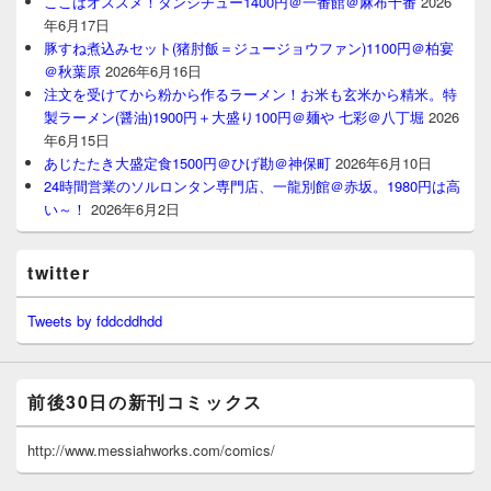
ここはオススメ！タンシチュー1400円＠一番館＠麻布十番
2026
年6月17日
豚すね煮込みセット(猪肘飯＝ジュージョウファン)1100円＠柏宴
＠秋葉原
2026年6月16日
注文を受けてから粉から作るラーメン！お米も玄米から精米。特
製ラーメン(醤油)1900円＋大盛り100円＠麺や 七彩＠八丁堀
2026
年6月15日
あじたたき大盛定食1500円＠ひげ勘＠神保町
2026年6月10日
24時間営業のソルロンタン専門店、一龍別館＠赤坂。1980円は高
い～！
2026年6月2日
twitter
Tweets by fddcddhdd
前後30日の新刊コミックス
http://www.messiahworks.com/comics/