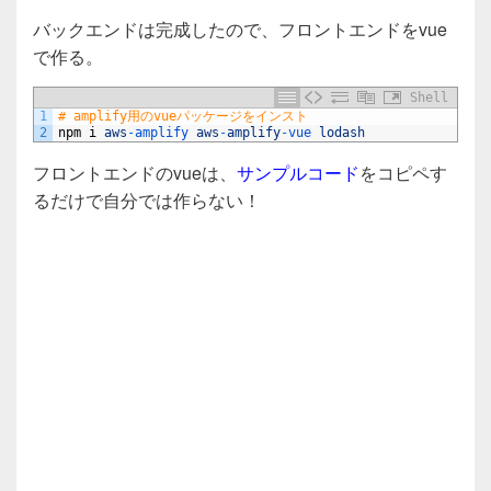
バックエンドは完成したので、フロントエンドをvue
で作る。
Shell
1
# amplify用のvueパッケージをインスト
2
npm
i
aws
-
amplify 
aws
-
amplify
-
vue 
lodash
フロントエンドのvueは、
サンプルコード
をコピペす
るだけで自分では作らない！