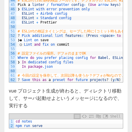
44
# ESLint(JSの静的検証ツール)です。デフォルトの ESLint with err
45
Pick
a
linter
/
formatter 
config
:
(
Use
arrow 
keys
)
46
❯
ESLint 
with 
error 
prevention 
only 
47
ESLint
+
Airbnb 
config 
48
ESLint
+
Standard 
config 
49
ESLint
+
Prettier
50
51
# ESLintの検証タイミングは、セーブした時に(コミット時もある)
52
?
Pick 
additional 
lint 
features
:
(
Press
<
space
>
to
sele
53
❯◉
Lint 
on 
save
54
◯
Lint 
and
fix 
on 
commit
55
56
# 設定ファイルの場所。デフォのままでOK
57
Where 
do
you 
prefer 
placing 
config 
for
Babel
,
ESLint
,
e
58
❯
In
dedicated 
config 
files 
59
In
package
.json
60
61
# 今回の設定を保存して、次回以降も使うか？デフォがNoなので、保存
62
?
Save 
this
as
a
preset 
for
future 
projects
?
(
y
/
N
)
n
vue プロジェクト生成が終わると、ディレクトリ移動
して、サーバ起動せよというメッセージになるので、
実行する
Shell
1
cd
notes
2
npm 
run 
serve