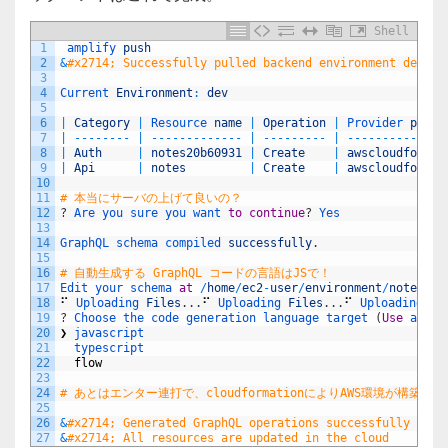
Shell
1
amplify 
push
2
&
#x2714; Successfully pulled backend environment dev fr
3
4
Current 
Environment
:
dev
5
6
|
Category
|
Resource 
name
|
Operation
|
Provider 
plugi
7
|
--
--
--
--
|
--
--
--
--
--
--
-
|
--
--
--
--
-
|
--
--
--
--
--
--
--
8
|
Auth
|
notes20b60931
|
Create
|
awscloudformat
9
|
Api
|
notes
|
Create
|
awscloudformat
10
11
# 本当にサーバの上げて良いの？
12
?
Are 
you 
sure 
you 
want 
to
continue
?
Yes
13
14
GraphQL 
schema 
compiled 
successfully
.
15
16
# 自動生成する GraphQL コードの言語はJSで！
17
Edit 
your 
schema 
at
/
home
/
ec2
-
user
/
environment
/
notes
/
am
18
⠋
Uploading 
Files
.
.
.
⠋
Uploading 
Files
.
.
.
⠋
Uploading 
Fi
19
?
Choose 
the 
code 
generation 
language 
target
(
Use
arrow
20
❯
javascript 
21
typescript 
22
flow
23
24
# あとはエンター連打で、cloudformationによりAWS環境が構築
25
26
&
#x2714; Generated GraphQL operations successfully and 
27
&
#x2714; All resources are updated in the cloud