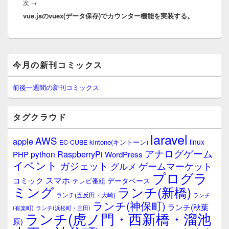
次
次
→
ョ
vue.jsのvuex(データ保存)でカウンター機能を実装する。
の
ン
投
稿:
メ
今月の新刊コミックス
イ
ン
サ
前後一週間の新刊コミックス
イ
ド
バ
タグクラウド
ー
ウ
laravel
AWS
apple
ィ
linux
kintone(キントーン)
EC-CUBE
ジ
アナログゲーム
RaspberryPi
python
PHP
WordPress
ェ
イベント
ガジェット
ゲームマーケット
グルメ
ッ
プログラ
ト
スマホ
コミック
データベース
テレビ番組
エ
ミング
ランチ(新橋)
ランチ(五反田・大崎)
ランチ
リ
ランチ(神保町)
ア
ランチ(秋葉
(有楽町)
ランチ(浜松町・三田)
ランチ(虎ノ門・西新橋・溜池
原)