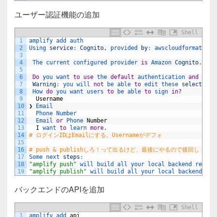
ユーザー認証機能の追加
Shell
1
amplify 
add 
auth
2
Using 
service
:
Cognito
,
provided 
by
:
awscloudformation
3
4
The 
current 
configured 
provider 
is
Amazon 
Cognito
.
5
6
Do
you 
want 
to
use
the 
default
authentication 
and
secu
7
Warning
:
you 
will 
not
be 
able 
to
edit 
these 
selections
8
How 
do
you 
want 
users 
to
be 
able 
to
sign 
in
?
9
Username
10
❯
Email 
11
Phone 
Number 
12
Email 
or
Phone 
Number
13
I
want 
to
learn 
more
.
14
# ログインIDはEmailにする。Usernameがデフォ
15
16
# push & publishしろ！って出るけど、最後にやるので後回し
17
Some 
next 
steps
:
18
"amplify push"
will 
build 
all 
your 
local 
backend 
resour
19
"amplify publish"
will 
build 
all 
your 
local 
backend 
and
バックエンドのAPIを追加
Shell
1
amplify 
add 
api