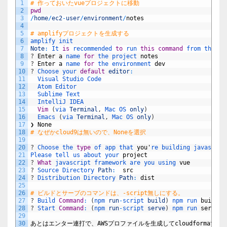
1
# 作っておいたvueプロジェクトに移動
2
pwd
3
/
home
/
ec2
-
user
/
environment
/
notes
4
5
# amplifyプロジェクトを生成する
6
amplify 
init
7
Note
:
It 
is
recommended 
to
run 
this
command
from 
the 
ro
8
?
Enter
a
name 
for
the 
project 
notes
9
?
Enter
a
name 
for
the 
environment 
dev
10
?
Choose 
your 
default
editor
:
11
Visual 
Studio 
Code 
12
Atom 
Editor 
13
Sublime 
Text 
14
IntelliJ 
IDEA 
15
Vim
(
via 
Terminal
,
Mac 
OS 
only
)
16
Emacs
(
via 
Terminal
,
Mac 
OS 
only
)
17
❯
None
18
# なぜかcloud9は無いので、Noneを選択
19
20
?
Choose 
the 
type
of 
app 
that 
you
'
re 
building 
javascrip
21
Please 
tell 
us 
about 
your 
project
22
?
What
javascript 
framework 
are 
you 
using 
vue
23
?
Source 
Directory 
Path
:
src
24
?
Distribution 
Directory 
Path
:
dist
25
26
# ビルドとサーブのコマンドは、-script無しにする。
27
?
Build 
Command
:
(
npm 
run
-
script 
build
)
npm 
run 
build
28
?
Start 
Command
:
(
npm 
run
-
script 
serve
)
npm 
run 
serve
29
30
あとはエンター連打で、
AWS
プロファイルを生成して
cloudformation