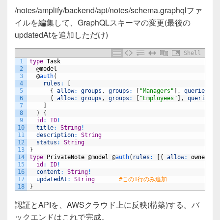
/notes/amplify/backend/api/notes/schema.graphqlファ
イルを編集して、GraphQLスキーマの変更(最後の
updatedAtを追加しただけ)
Shell
1
type
Task
2
@
model
3
@
auth
(
4
rules
:
[
5
{
allow
:
groups
,
groups
:
[
"Managers"
]
,
queries
:
n
6
{
allow
:
groups
,
groups
:
[
"Employees"
]
,
queries
:
7
]
8
)
{
9
id
:
ID
!
10
title
:
String
!
11
description
:
String
12
status
:
String
13
}
14
type
PrivateNote
@
model
@
auth
(
rules
:
[
{
allow
:
owner
}
]
15
id
:
ID
!
16
content
:
String
!
17
updatedAt
:
String
#この1行のみ追加
18
}
認証とAPIを、AWSクラウド上に反映(構築)する。バ
ックエンドはこれで完成。