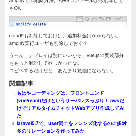
amplifyでの削除方法。AWSコンソールから削除して
もOK
Shell
1
amplify 
delete
cloud9も削除しておけば、追加料金はかからない。
amplify実行ユーザも削除しておく？
う～ん、デプロイは別にいいから、vue.jsの実装部分
をもっと解説して欲しかったな。
コピペするだけだと、あんまり勉強にならない。
関連記事
もはやコーディングは、フロントエンド
(vue/react)だけというサーバレスっぷり！ awsだ
けでリアルタイムチャットWebアプリ作成してみ
た
laravel5.7で、user同士をフレンズ化するのに多対
多のリレーションを作ってみた