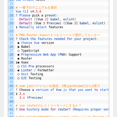
15
16
# 一番下のマニュアルを選択
17
Vue 
CLI 
v4
.
5.6
18
?
Please 
pick
a
preset
:
19
Default
(
[
Vue
2
]
babel
,
eslint
)
20
Default
(
Vue
3
Preview
)
(
[
Vue
3
]
babel
,
eslint
)
21
❯
Manually 
select 
features
22
23
# PWA,Router,Vuexの３つをスペースで選択してエンター
24
?
Check 
the 
features 
needed 
for
your 
project
:
25
◉
Choose 
Vue 
version
26
◉
Babel
27
◯
TypeScript
28
◉
Progressive 
Web 
App
(
PWA
)
Support
29
◉
Router
30
❯◉
Vuex
31
◯
CSS 
Pre
-
processors
32
◉
Linter
/
Formatter
33
◯
Unit 
Testing
34
◯
E2E 
Testing
35
36
# vue.jsのバージョンを指定。3系はpreviewだから2系で
37
?
Choose
a
version 
of 
Vue
.js
that 
you 
want 
to
start 
the
38
❯
2.x
39
3.x
(
Preview
)
40
41
# vue routerのヒストリーモードにするか？
42
?
Use
history 
mode 
for
router
?
(
Requires 
proper 
server 
43