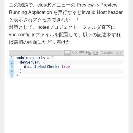
この状態で、cloud9メニューの Preview -> Preview
Running Application を実行するとInvalid Host header
と表示されアクセスできない！！
対策として、notesプロジェクト・フォルダ直下に
vue.config.jsファイルを配置して、以下の記述をすれ
ば最初の画面にたどり着けた
JavaScript
1
module
.
exports
=
{
2
devServer
:
{
3
disableHostCheck
:
true
4
}
5
}