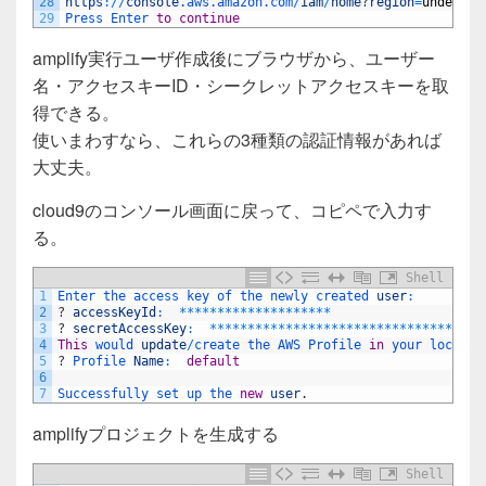
28
https
:
/
/
console
.aws
.amazon
.com
/
iam
/
home
?
region
=
undefine
29
Press 
Enter 
to
continue
amplify実行ユーザ作成後にブラウザから、ユーザー
名・アクセスキーID・シークレットアクセスキーを取
得できる。
使いまわすなら、これらの3種類の認証情報があれば
大丈夫。
cloud9のコンソール画面に戻って、コピペで入力す
る。
Shell
1
Enter 
the 
access 
key 
of 
the 
newly 
created 
user
:
2
?
accessKeyId
:
*
*
*
*
*
*
*
*
*
*
*
*
*
*
*
*
*
*
*
*
3
?
secretAccessKey
:
*
*
*
*
*
*
*
*
*
*
*
*
*
*
*
*
*
*
*
*
*
*
*
*
*
*
*
*
*
*
*
*
*
*
*
*
4
This
would 
update
/
create 
the 
AWS 
Profile 
in
your 
local 
m
5
?
Profile 
Name
:
default
6
7
Successfully 
set 
up 
the 
new
user
.
amplifyプロジェクトを生成する
Shell