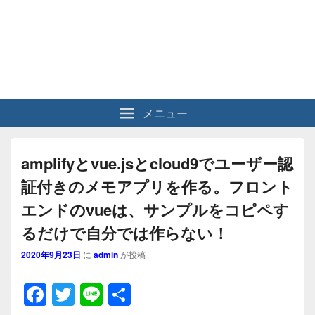
メニュー
amplifyとvue.jsとcloud9でユーザー認
証付きのメモアプリを作る。フロント
エンドのvueは、サンプルをコピペす
るだけで自分では作らない！
2020年9月23日
に
admin
が投稿
F
T
Li
共