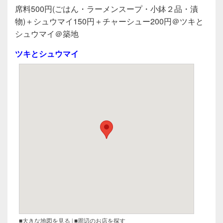
a
wi
n
有
席料500円(ごはん・ラーメンスープ・小鉢２品・漬
c
tt
e
物)＋シュウマイ150円＋チャーシュー200円＠ツキと
e
er
シュウマイ＠築地
b
ツキとシュウマイ
o
o
k