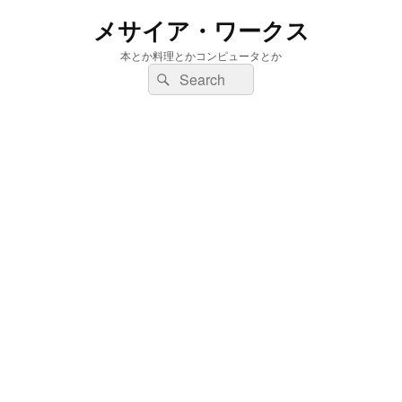
メサイア・ワークス
本とか料理とかコンピュータとか
検
検
索:
索