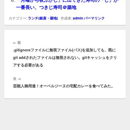
一番長い、つきじ寿司＠築地
カテゴリー:
ランチ(銀座・築地)
作成者:
admin
パーマリンク
投
稿
前
←
前
ナ
.gitignoreファイルに無視ファイル(パス)を追加しても、既に
の
ビ
git addされたファイルは無視されない。gitキャッシュをクリ
投
ゲ
アする必要がある
稿:
ー
シ
次
次
→
ョ
芸能人御用達！オーベルジーヌの宅配カレーを食べてみた。
の
ン
投
稿: