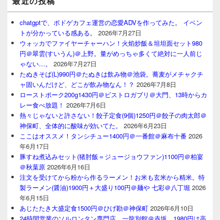
最近の投稿
chatgptで、ボドゲカフェ運営の恋愛ADVを作ってみた。 イベン
トが分かっている感ある。
2026年7月27日
ウォッカでファイヤーチャーハン！火焰炒飯＆坦坦面セット980
円＠翠雲(すいうん)＠上野。量がめっちゃ多くて絶対に一人前じ
ゃない…。
2026年7月27日
たぬきそば(L)990円＠たぬきは飲み物＠池袋。蕎麦がメチャクチ
ャ固いんだけど、どこが飲み物なん！？
2026年7月8日
ローストポーク200g1430円＠ビストロガブリ＠大門、13時からカ
レー食べ放題！
2026年7月6日
熱々じゃないと許さない！餃子定食(9個)1250円＠餃子の肉太郎＠
神保町、全体的に酸味が効いてた。
2026年6月23日
ここはオススメ！タンシチュー1400円＠一番館＠麻布十番
2026
年6月17日
豚すね煮込みセット(猪肘飯＝ジュージョウファン)1100円＠柏宴
＠秋葉原
2026年6月16日
注文を受けてから粉から作るラーメン！お米も玄米から精米。特
製ラーメン(醤油)1900円＋大盛り100円＠麺や 七彩＠八丁堀
2026
年6月15日
あじたたき大盛定食1500円＠ひげ勘＠神保町
2026年6月10日
24時間営業のソルロンタン専門店、一龍別館＠赤坂。1980円は高