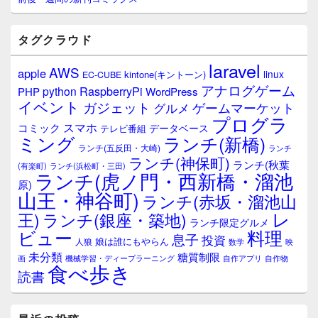
イ
ド
バ
タグクラウド
ー
ウ
laravel
AWS
apple
ィ
linux
kintone(キントーン)
EC-CUBE
ジ
アナログゲーム
RaspberryPi
python
PHP
WordPress
ェ
イベント
ガジェット
ゲームマーケット
グルメ
ッ
プログラ
ト
スマホ
コミック
データベース
テレビ番組
エ
ミング
ランチ(新橋)
ランチ(五反田・大崎)
ランチ
リ
ランチ(神保町)
ア
ランチ(秋葉
(有楽町)
ランチ(浜松町・三田)
ランチ(虎ノ門・西新橋・溜池
原)
山王・神谷町)
ランチ(赤坂・溜池山
レ
王)
ランチ(銀座・築地)
ランチ限定グルメ
料理
ビュー
息子
投資
娘は誰にもやらん
人狼
数学
映
未分類
糖質制限
画
自作アプリ
自作物
機械学習・ディープラーニング
食べ歩き
読書