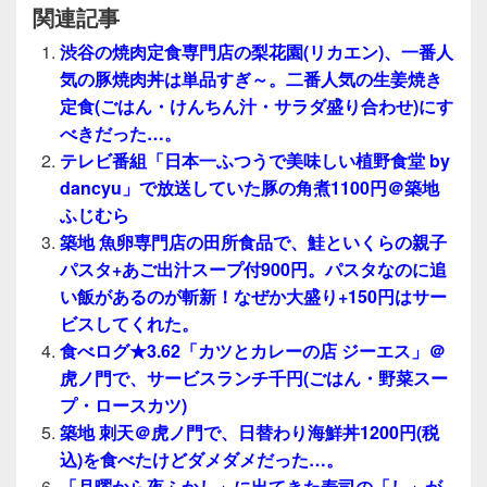
関連記事
渋谷の焼肉定食専門店の梨花園(リカエン)、一番人
気の豚焼肉丼は単品すぎ～。二番人気の生姜焼き
定食(ごはん・けんちん汁・サラダ盛り合わせ)にす
べきだった…。
テレビ番組「日本一ふつうで美味しい植野食堂 by
dancyu」で放送していた豚の角煮1100円＠築地
ふじむら
築地 魚卵専門店の田所食品で、鮭といくらの親子
パスタ+あご出汁スープ付900円。パスタなのに追
い飯があるのが斬新！なぜか大盛り+150円はサー
ビスしてくれた。
食べログ★3.62「カツとカレーの店 ジーエス」＠
虎ノ門で、サービスランチ千円(ごはん・野菜スー
プ・ロースカツ)
築地 刺天＠虎ノ門で、日替わり海鮮丼1200円(税
込)を食べたけどダメダメだった…。
「月曜から夜ふかし」に出てきた寿司の「し」が