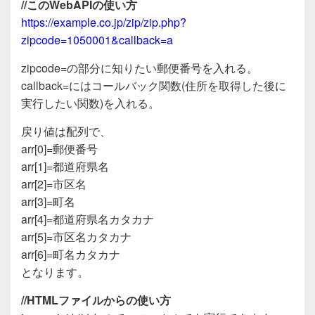
//このWebAPIの使い方
https://example.co.jp/zip/zip.php?
zipcode=1050001&callback=a
zipcode=の部分に知りたい郵便番号を入れる。
callback=にはコールバック関数(住所を取得した後に
実行したい関数)を入れる。
戻り値は配列で、
arr[0]=郵便番号
arr[1]=都道府県名
arr[2]=市区名
arr[3]=町名
arr[4]=都道府県名カタカナ
arr[5]=市区名カタカナ
arr[6]=町名カタカナ
となります。
//HTMLファイルからの使い方