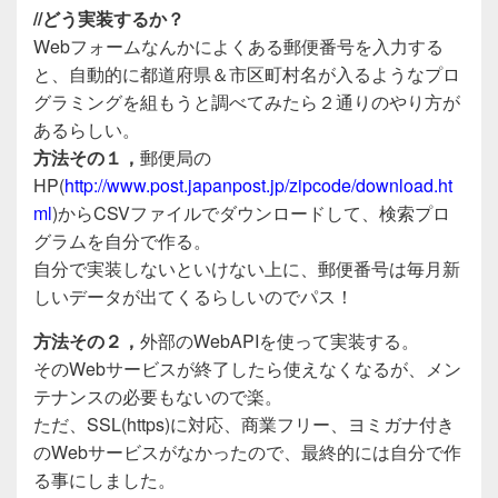
e
er
//どう実装するか？
b
Webフォームなんかによくある郵便番号を入力する
o
と、自動的に都道府県＆市区町村名が入るようなプロ
o
グラミングを組もうと調べてみたら２通りのやり方が
あるらしい。
k
方法その１，
郵便局の
HP(
http://www.post.japanpost.jp/zipcode/download.ht
ml
)からCSVファイルでダウンロードして、検索プロ
グラムを自分で作る。
自分で実装しないといけない上に、郵便番号は毎月新
しいデータが出てくるらしいのでパス！
方法その２，
外部のWebAPIを使って実装する。
そのWebサービスが終了したら使えなくなるが、メン
テナンスの必要もないので楽。
ただ、SSL(https)に対応、商業フリー、ヨミガナ付き
のWebサービスがなかったので、最終的には自分で作
る事にしました。