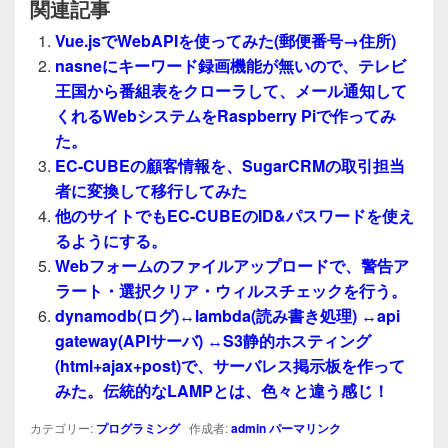
関連記事
Vue.jsでWebAPIを使ってみた(郵便番号→住所)
nasneにキーワード録画機能が無いので、テレビ
王国から番組表をクローラして、メール通知して
くれるWebシステムをRaspberry Piで作ってみ
た。
EC-CUBEの顧客情報を、SugarCRMの取引担当
者に変換して移行してみた
他のサイトでもEC-CUBEのID&パスワードを使え
るようにする。
Webフォームのファイルアップロードで、警告ア
ラート・選択クリア・ウィルスチェックを行う。
dynamodb(ログ)↔lambda(読み書き処理) ↔api
gateway(APIサーバ) ↔S3静的ホスティング
(html+ajax+post)で、サーバレス掲示板を作って
みた。伝統的なLAMPとは、色々と違う感じ！
カテゴリー:
プログラミング
作成者:
admin
パーマリンク