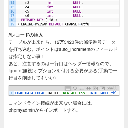
14
c3
int
NULL
,
15
c4
int
NULL
,
16
c5
int
NULL
,
17
c6
int
NULL
,
18
PRIMARY
KEY
(`id`)
19
)
ENGINE
=
MyISAM
DEFAULT
CHARSET
=
utf8;
//レコードの挿入
テーブルが出来たら、12万3423件の郵便番号データ
を打ち込む。ポイントはauto_incrementのフィールド
は指定しない事！
あと、注意するのは一行目はヘッダー情報なので、
ignore(無視)オプションを付ける必要がある(手動で一
行目を削除してもいい)
Shell
1
LOAD 
DATA 
LOCAL 
INFILE
'KEN_ALL.CSV'
INTO 
TABLE 
tbl_zip 
コマンドライン接続が出来ない場合には、
phpmyadminからインポートする。