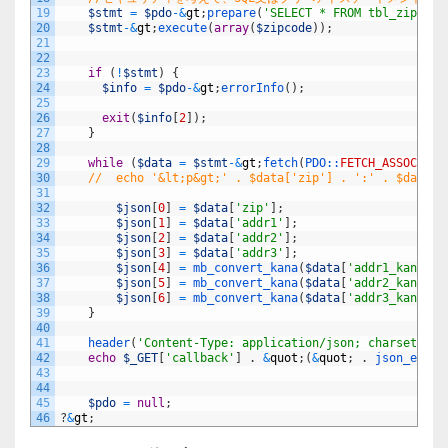
19
$stmt
=
$pdo
-
&
gt
;
prepare
(
'SELECT * FROM tbl_zip WHE
20
$stmt
-
&
gt
;
execute
(
array
(
$zipcode
)
)
;
21
22
23
if
(
!
$stmt
)
{
24
$info
=
$pdo
-
&
gt
;
errorInfo
(
)
;
25
26
exit
(
$info
[
2
]
)
;
27
}
28
29
while
(
$data
=
$stmt
-
&
gt
;
fetch
(
PDO::
FETCH_ASSOC
)
)
{
30
//  echo '&lt;p&gt;' . $data['zip'] . ':' . $data['
31
32
$json
[
0
]
=
$data
[
'zip'
]
;
33
$json
[
1
]
=
$data
[
'addr1'
]
;
34
$json
[
2
]
=
$data
[
'addr2'
]
;
35
$json
[
3
]
=
$data
[
'addr3'
]
;
36
$json
[
4
]
=
mb_convert_kana
(
$data
[
'addr1_kana'
]
,
37
$json
[
5
]
=
mb_convert_kana
(
$data
[
'addr2_kana'
]
,
38
$json
[
6
]
=
mb_convert_kana
(
$data
[
'addr3_kana'
]
,
39
}
40
41
header
(
'Content-Type: application/json; charset=UTF
42
echo
$_GET
[
'callback'
]
.
&
quot
;
(
&
quot
;
.
json_encod
43
44
45
$pdo
=
null
;
46
?
&
gt
;