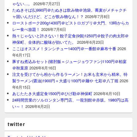
ゃない…。
2026年7月27日
たぬきそば(L)990円＠たぬきは飲み物＠池袋。蕎麦がメチャクチ
ャ固いんだけど、どこが飲み物なん！？
2026年7月8日
ローストポーク200g1430円＠ビストロガブリ＠大門、13時からカ
レー食べ放題！
2026年7月6日
熱々じゃないと許さない！餃子定食(9個)1250円＠餃子の肉太郎＠
神保町、全体的に酸味が効いてた。
2026年6月23日
ここはオススメ！タンシチュー1400円＠一番館＠麻布十番
2026
年6月17日
豚すね煮込みセット(猪肘飯＝ジュージョウファン)1100円＠柏宴
＠秋葉原
2026年6月16日
注文を受けてから粉から作るラーメン！お米も玄米から精米。特
製ラーメン(醤油)1900円＋大盛り100円＠麺や 七彩＠八丁堀
2026
年6月15日
あじたたき大盛定食1500円＠ひげ勘＠神保町
2026年6月10日
24時間営業のソルロンタン専門店、一龍別館＠赤坂。1980円は高
い～！
2026年6月2日
twitter