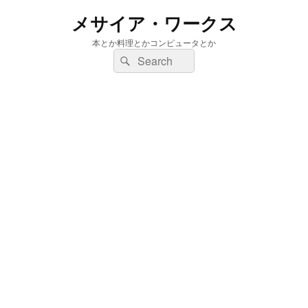
メサイア・ワークス
本とか料理とかコンピュータとか
検
検
索:
索