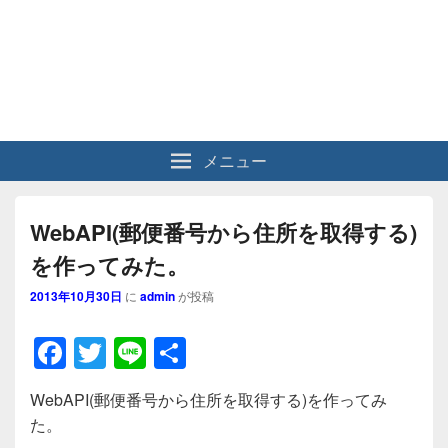
メニュー
WebAPI(郵便番号から住所を取得する)
を作ってみた。
2013年10月30日
に
admin
が投稿
F
T
Li
共
a
wi
n
有
WebAPI(郵便番号から住所を取得する)を作ってみ
c
tt
e
た。