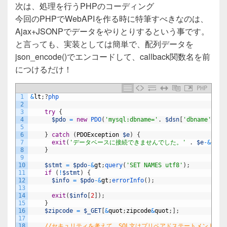
次は、処理を行うPHPのコーディング
今回のPHPでWebAPIを作る時に特筆すべきなのは、
Ajax+JSONPでデータをやりとりするという事です。
と言っても、実装としては簡単で、配列データを
json_encode()でエンコードして、callback関数名を前
につけるだけ！
PHP
1
&
lt
;
?
php
2
3
try
{
4
$pdo
=
new
PDO
(
'mysql:dbname='
.
$dsn
[
'dbname'
]
.
&
5
6
}
catch
(
PDOException
$e
)
{
7
exit
(
'データベースに接続できませんでした。'
.
$e
-
&
gt
;
g
8
}
9
10
$stmt
=
$pdo
-
&
gt
;
query
(
'SET NAMES utf8'
)
;
11
if
(
!
$stmt
)
{
12
$info
=
$pdo
-
&
gt
;
errorInfo
(
)
;
13
14
exit
(
$info
[
2
]
)
;
15
}
16
$zipcode
=
$_GET
[
&
quot
;
zipcode
&
quot
;
]
;
17
18
//セキュリティを考えて、SQL文はプリペアドステートメントで