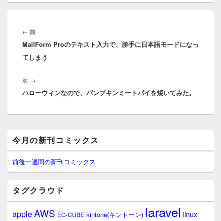
投
稿
前
←
前
ナ
MailForm Proのテキスト入力で、勝手に日本語モードになっ
の
ビ
てしまう
投
ゲ
稿:
ー
次
次
→
シ
ハローウィンなので、パンプキンミートパイを焼いてみた。
の
ョ
投
ン
稿:
メ
今月の新刊コミックス
イ
ン
サ
前後一週間の新刊コミックス
イ
ド
バ
タグクラウド
ー
ウ
laravel
AWS
apple
ィ
linux
kintone(キントーン)
EC-CUBE