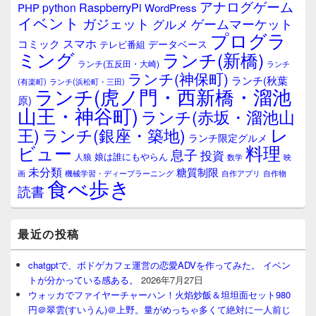
ジ
アナログゲーム
RaspberryPi
python
PHP
WordPress
ェ
イベント
ガジェット
ゲームマーケット
グルメ
ッ
プログラ
ト
スマホ
コミック
データベース
テレビ番組
エ
ミング
ランチ(新橋)
ランチ(五反田・大崎)
ランチ
リ
ランチ(神保町)
ア
ランチ(秋葉
(有楽町)
ランチ(浜松町・三田)
ランチ(虎ノ門・西新橋・溜池
原)
山王・神谷町)
ランチ(赤坂・溜池山
レ
王)
ランチ(銀座・築地)
ランチ限定グルメ
料理
ビュー
息子
投資
娘は誰にもやらん
人狼
数学
映
未分類
糖質制限
画
自作アプリ
自作物
機械学習・ディープラーニング
食べ歩き
読書
最近の投稿
chatgptで、ボドゲカフェ運営の恋愛ADVを作ってみた。 イベン
トが分かっている感ある。
2026年7月27日
ウォッカでファイヤーチャーハン！火焰炒飯＆坦坦面セット980
円＠翠雲(すいうん)＠上野。量がめっちゃ多くて絶対に一人前じ