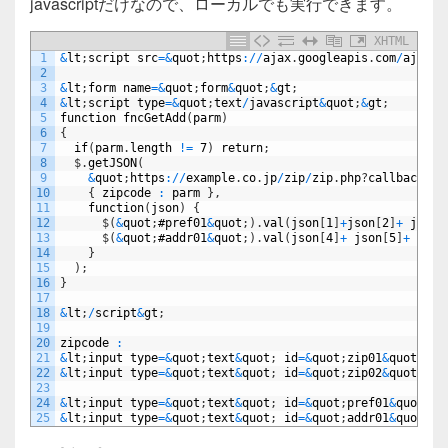
javascriptだけなので、ローカルでも実行できます。
XHTML
1
&
lt
;
script
src
=&
quot
;
https
:
/
/
ajax
.
googleapis
.
com
/
ajax
/
l
2
3
&
lt
;
form
name
=&
quot
;
form
&
quot
;
&
gt
;
4
&
lt
;
script
type
=&
quot
;
text
/
javascript
&
quot
;
&
gt
;
5
function
fncGetAdd
(
parm
)
6
{
7
if
(
parm
.
length
!=
7
)
return
;
8
$
.
getJSON
(
9
&
quot
;
https
:
/
/
example
.
co
.
jp
/
zip
/
zip
.
php
?
callback
=
?
&
10
{
zipcode
:
parm
}
,
11
function
(
json
)
{
12
$
(
&
quot
;
#pref01
&
quot
;
)
.
val
(
json
[
1
]
+
json
[
2
]
+
json
[
13
$
(
&
quot
;
#addr01
&
quot
;
)
.
val
(
json
[
4
]
+
json
[
5
]
+
json
14
}
15
)
;
16
}
17
18
&
lt
;
/
script
&
gt
;
19
20
zipcode
:
21
&
lt
;
input
type
=&
quot
;
text
&
quot
;
id
=&
quot
;
zip01
&
quot
;
si
22
&
lt
;
input
type
=&
quot
;
text
&
quot
;
id
=&
quot
;
zip02
&
quot
;
si
23
24
&
lt
;
input
type
=&
quot
;
text
&
quot
;
id
=&
quot
;
pref01
&
quot
;
s
25
&
lt
;
input
type
=&
quot
;
text
&
quot
;
id
=&
quot
;
addr01
&
quot
;
s