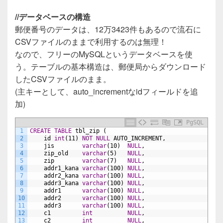
//データベースの構造
郵便番号のデータは、12万3423件もあるので流石に
CSVファイルのままで利用するのは無理！
なので、フリーのMySQLというデータベースを使
う。テーブルの基本構造は、郵便局からダウンロード
したCSVファイルのまま。
(主キーとして、auto_incrementなidフィールドを追
加)
PgSQL
1
CREATE
TABLE
tbl_zip
(
2
id
int
(11)
NOT NULL
AUTO_INCREMENT,
3
jis
varchar
(10)
NULL
,
4
zip_old
varchar
(5)
NULL
,
5
zip
varchar
(7)
NULL
,
6
addr1_kana
varchar
(100)
NULL
,
7
addr2_kana
varchar
(100)
NULL
,
8
addr3_kana
varchar
(100)
NULL
,
9
addr1
varchar
(100)
NULL
,
10
addr2
varchar
(100)
NULL
,
11
addr3
varchar
(100)
NULL
,
12
c1
int
NULL
,
13
c2
int
NULL
,