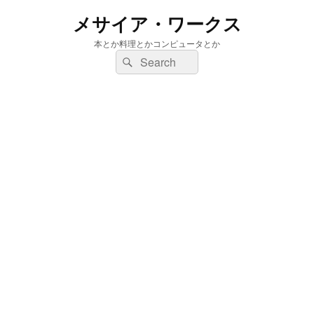
メサイア・ワークス
本とか料理とかコンピュータとか
検
検
索:
索