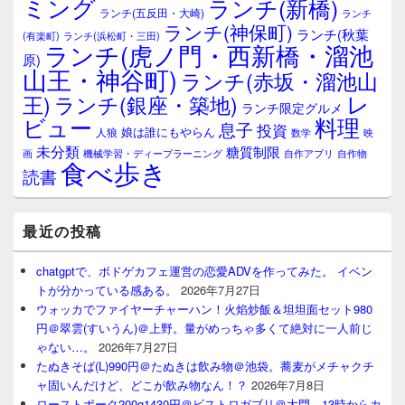
ミング
ランチ(新橋)
ランチ(五反田・大崎)
ランチ
リ
ランチ(神保町)
ア
ランチ(秋葉
(有楽町)
ランチ(浜松町・三田)
ランチ(虎ノ門・西新橋・溜池
原)
山王・神谷町)
ランチ(赤坂・溜池山
レ
王)
ランチ(銀座・築地)
ランチ限定グルメ
料理
ビュー
息子
投資
娘は誰にもやらん
人狼
数学
映
未分類
糖質制限
画
自作アプリ
自作物
機械学習・ディープラーニング
食べ歩き
読書
最近の投稿
chatgptで、ボドゲカフェ運営の恋愛ADVを作ってみた。 イベン
トが分かっている感ある。
2026年7月27日
ウォッカでファイヤーチャーハン！火焰炒飯＆坦坦面セット980
円＠翠雲(すいうん)＠上野。量がめっちゃ多くて絶対に一人前じ
ゃない…。
2026年7月27日
たぬきそば(L)990円＠たぬきは飲み物＠池袋。蕎麦がメチャクチ
ャ固いんだけど、どこが飲み物なん！？
2026年7月8日
ローストポーク200g1430円＠ビストロガブリ＠大門、13時からカ