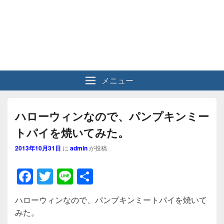
メニュー
ハローウィンなので、パンプキンミー
トパイを焼いてみた。
2013年10月31日
に
admin
が投稿
F
T
Li
共
a
wi
n
有
ハローウィンなので、パンプキンミートパイを焼いて
c
tt
e
みた。