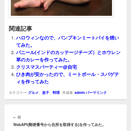
関連記事
ハロウィンなので、パンプキンミートパイを焼い
てみた。
パニール(インドのカッテージチーズ）とホウレン
草のカレーを作ってみた。
クリスマスパーティー@自宅
ひき肉が安かったので、ミートボール・スパゲテ
ィを作ってみた
カテゴリー:
グルメ
、
息子
、
料理
作成者:
admin
パーマリンク
投
稿
前
←
前
ナ
WebAPI(郵便番号から住所を取得する)を作ってみた。
の
ビ