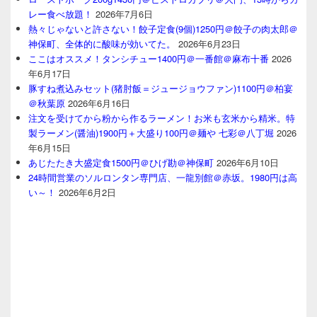
レー食べ放題！
2026年7月6日
熱々じゃないと許さない！餃子定食(9個)1250円＠餃子の肉太郎＠
神保町、全体的に酸味が効いてた。
2026年6月23日
ここはオススメ！タンシチュー1400円＠一番館＠麻布十番
2026
年6月17日
豚すね煮込みセット(猪肘飯＝ジュージョウファン)1100円＠柏宴
＠秋葉原
2026年6月16日
注文を受けてから粉から作るラーメン！お米も玄米から精米。特
製ラーメン(醤油)1900円＋大盛り100円＠麺や 七彩＠八丁堀
2026
年6月15日
あじたたき大盛定食1500円＠ひげ勘＠神保町
2026年6月10日
24時間営業のソルロンタン専門店、一龍別館＠赤坂。1980円は高
い～！
2026年6月2日