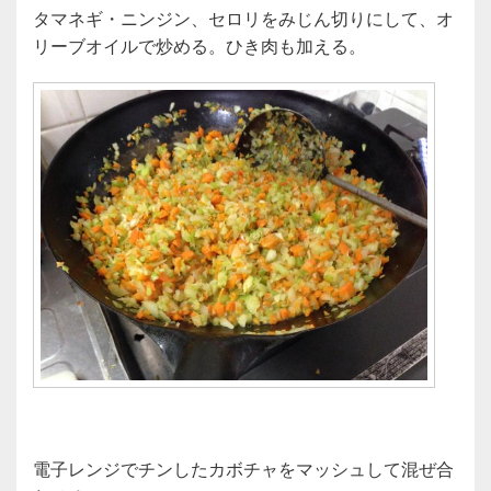
e
er
タマネギ・ニンジン、セロリをみじん切りにして、オ
b
リーブオイルで炒める。ひき肉も加える。
o
o
k
電子レンジでチンしたカボチャをマッシュして混ぜ合