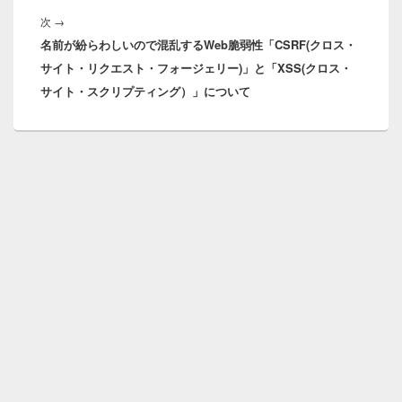
投
ゲ
次
次
→
稿:
ー
名前が紛らわしいので混乱するWeb脆弱性「CSRF(クロス・
の
シ
サイト・リクエスト・フォージェリー)」と「XSS(クロス・
投
ョ
サイト・スクリプティング）」について
稿:
ン