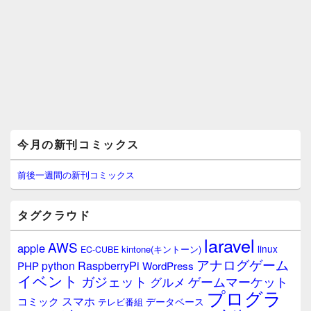
メ
今月の新刊コミックス
イ
ン
サ
前後一週間の新刊コミックス
イ
ド
バ
タグクラウド
ー
ウ
laravel
AWS
apple
ィ
linux
kintone(キントーン)
EC-CUBE
ジ
アナログゲーム
RaspberryPi
python
PHP
WordPress
ェ
イベント
ガジェット
ゲームマーケット
グルメ
ッ
プログラ
ト
スマホ
コミック
データベース
テレビ番組
エ