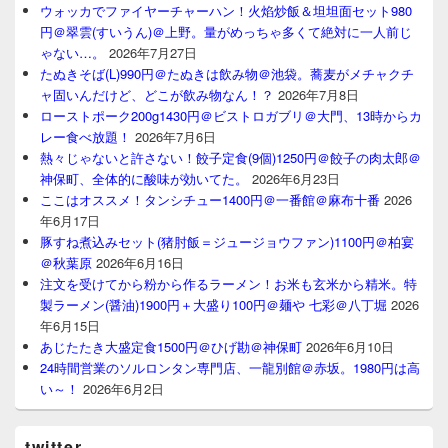
ウォッカでファイヤーチャーハン！火焰炒飯＆坦坦面セット980
円＠翠雲(すいうん)＠上野。量がめっちゃ多くて絶対に一人前じ
ゃない…。
2026年7月27日
たぬきそば(L)990円＠たぬきは飲み物＠池袋。蕎麦がメチャクチ
ャ固いんだけど、どこが飲み物なん！？
2026年7月8日
ローストポーク200g1430円＠ビストロガブリ＠大門、13時からカ
レー食べ放題！
2026年7月6日
熱々じゃないと許さない！餃子定食(9個)1250円＠餃子の肉太郎＠
神保町、全体的に酸味が効いてた。
2026年6月23日
ここはオススメ！タンシチュー1400円＠一番館＠麻布十番
2026
年6月17日
豚すね煮込みセット(猪肘飯＝ジュージョウファン)1100円＠柏宴
＠秋葉原
2026年6月16日
注文を受けてから粉から作るラーメン！お米も玄米から精米。特
製ラーメン(醤油)1900円＋大盛り100円＠麺や 七彩＠八丁堀
2026
年6月15日
あじたたき大盛定食1500円＠ひげ勘＠神保町
2026年6月10日
24時間営業のソルロンタン専門店、一龍別館＠赤坂。1980円は高
い～！
2026年6月2日
twitter