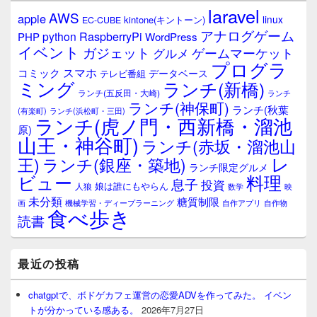
ウ
laravel
AWS
apple
ィ
linux
kintone(キントーン)
EC-CUBE
ジ
アナログゲーム
RaspberryPi
python
PHP
WordPress
ェ
イベント
ガジェット
ゲームマーケット
グルメ
ッ
プログラ
ト
スマホ
コミック
データベース
テレビ番組
エ
ミング
ランチ(新橋)
ランチ(五反田・大崎)
ランチ
リ
ランチ(神保町)
ア
ランチ(秋葉
(有楽町)
ランチ(浜松町・三田)
ランチ(虎ノ門・西新橋・溜池
原)
山王・神谷町)
ランチ(赤坂・溜池山
レ
王)
ランチ(銀座・築地)
ランチ限定グルメ
料理
ビュー
息子
投資
娘は誰にもやらん
人狼
数学
映
未分類
糖質制限
画
自作アプリ
自作物
機械学習・ディープラーニング
食べ歩き
読書
最近の投稿
chatgptで、ボドゲカフェ運営の恋愛ADVを作ってみた。 イベン
トが分かっている感ある。
2026年7月27日