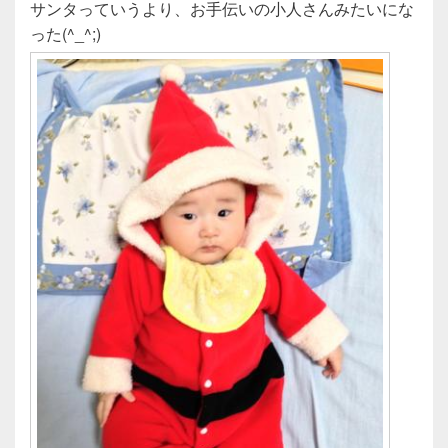
サンタっていうより、お手伝いの小人さんみたいにな
o
った(^_^;)
o
k