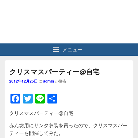
メニュー
クリスマスパーティー@自宅
2012年12月25日
に
admin
が投稿
F
T
Li
共
a
wi
n
有
クリスマスパーティー@自宅
c
tt
e
e
er
赤ん坊用にサンタ衣装を買ったので、クリスマスパー
ティーを開催してみた。
b