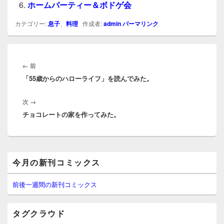
ホームパーティー＆ボドゲ会
カテゴリー:
息子
、
料理
作成者:
admin
パーマリンク
投
稿
前
←
前
ナ
「55歳からのハローライフ」を読んでみた。
の
ビ
投
ゲ
次
次
→
稿:
ー
チョコレートの家を作ってみた。
の
シ
投
ョ
稿:
ン
メ
今月の新刊コミックス
イ
ン
サ
前後一週間の新刊コミックス
イ
ド
バ
タグクラウド
ー