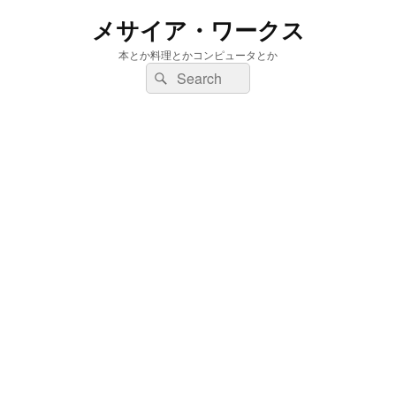
メサイア・ワークス
本とか料理とかコンピュータとか
検
検
索:
索