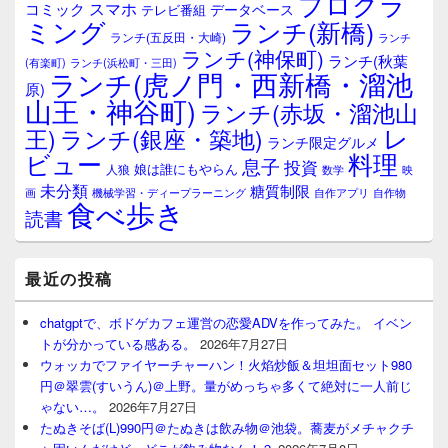
プログラ
ト
スマホ
コミック
データベース
テレビ番組
エ
ミング
ランチ(新橋)
ランチ(五反田・大崎)
ランチ
リ
ランチ(神保町)
ア
ランチ(秋葉
(有楽町)
ランチ(浜松町・三田)
ランチ(虎ノ門・西新橋・溜池
原)
山王・神谷町)
ランチ(赤坂・溜池山
レ
王)
ランチ(銀座・築地)
ランチ限定グルメ
料理
ビュー
息子
投資
娘は誰にもやらん
人狼
数学
映
未分類
糖質制限
画
自作アプリ
自作物
機械学習・ディープラーニング
食べ歩き
読書
最近の投稿
chatgptで、ボドゲカフェ運営の恋愛ADVを作ってみた。 イベン
トが分かっている感ある。
2026年7月27日
ウォッカでファイヤーチャーハン！火焰炒飯＆坦坦面セット980
円＠翠雲(すいうん)＠上野。量がめっちゃ多くて絶対に一人前じ
ゃない…。
2026年7月27日
たぬきそば(L)990円＠たぬきは飲み物＠池袋。蕎麦がメチャクチ