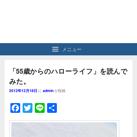
メニュー
「55歳からのハローライフ」を読んで
みた。
2012年12月18日
に
admin
が投稿
F
T
Li
共
a
wi
n
有
c
tt
e