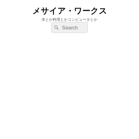
メサイア・ワークス
本とか料理とかコンピュータとか
検
検
索:
索