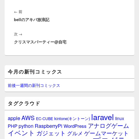
投
稿
前
←
前
ナ
bellのアキバ放浪記
の
ビ
投
ゲ
次
次
→
稿:
ー
クリスマスパーティー@自宅
の
シ
投
ョ
稿:
ン
メ
今月の新刊コミックス
イ
ン
サ
前後一週間の新刊コミックス
イ
ド
バ
タグクラウド
ー
ウ
laravel
AWS
apple
ィ
linux
kintone(キントーン)
EC-CUBE
ジ
アナログゲーム
RaspberryPi
python
PHP
WordPress
ェ
イベント
ガジェット
ゲームマーケット
グルメ
ッ