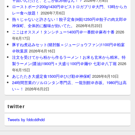
ャ固いんだけど、どこが飲み物なん！？
2026年7月8日
ローストポーク200g1430円＠ビストロガブリ＠大門、13時からカ
レー食べ放題！
2026年7月6日
熱々じゃないと許さない！餃子定食(9個)1250円＠餃子の肉太郎＠
神保町、全体的に酸味が効いてた。
2026年6月23日
ここはオススメ！タンシチュー1400円＠一番館＠麻布十番
2026
年6月17日
豚すね煮込みセット(猪肘飯＝ジュージョウファン)1100円＠柏宴
＠秋葉原
2026年6月16日
注文を受けてから粉から作るラーメン！お米も玄米から精米。特
製ラーメン(醤油)1900円＋大盛り100円＠麺や 七彩＠八丁堀
2026
年6月15日
あじたたき大盛定食1500円＠ひげ勘＠神保町
2026年6月10日
24時間営業のソルロンタン専門店、一龍別館＠赤坂。1980円は高
い～！
2026年6月2日
twitter
Tweets by fddcddhdd