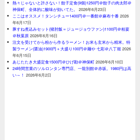
熱々じゃないと許さない！餃子定食(9個)1250円＠餃子の肉太郎＠
神保町、全体的に酸味が効いてた。
2026年6月23日
ここはオススメ！タンシチュー1400円＠一番館＠麻布十番
2026
年6月17日
豚すね煮込みセット(猪肘飯＝ジュージョウファン)1100円＠柏宴
＠秋葉原
2026年6月16日
注文を受けてから粉から作るラーメン！お米も玄米から精米。特
製ラーメン(醤油)1900円＋大盛り100円＠麺や 七彩＠八丁堀
2026
年6月15日
あじたたき大盛定食1500円＠ひげ勘＠神保町
2026年6月10日
24時間営業のソルロンタン専門店、一龍別館＠赤坂。1980円は高
い～！
2026年6月2日