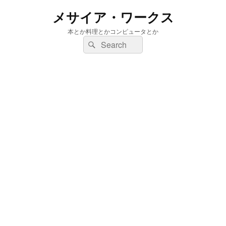
メサイア・ワークス
本とか料理とかコンピュータとか
検
検
索:
索