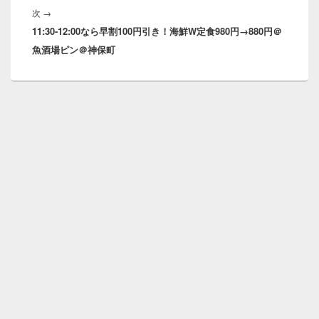
シ
次
次
→
ョ
11:30-12:00なら早割100円引き！海鮮W定食980円→880円＠
の
ン
魚酒場ピン＠神保町
投
稿: