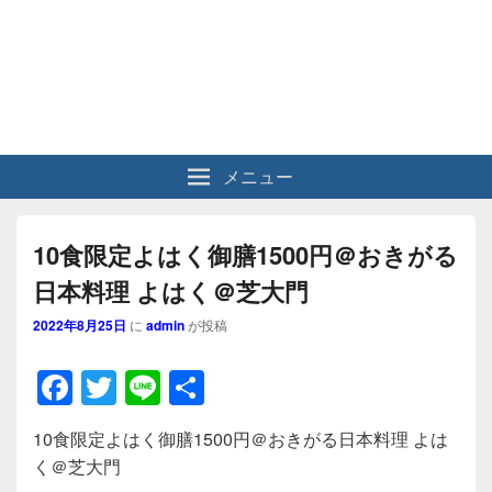
メニュー
10食限定よはく御膳1500円＠おきがる
日本料理 よはく＠芝大門
2022年8月25日
に
admin
が投稿
F
T
Li
共
a
wi
n
有
10食限定よはく御膳1500円＠おきがる日本料理 よは
c
tt
e
く＠芝大門