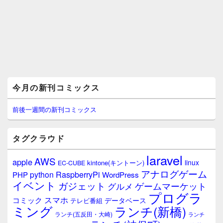
メ
今月の新刊コミックス
イ
ン
サ
前後一週間の新刊コミックス
イ
ド
バ
タグクラウド
ー
ウ
laravel
AWS
apple
ィ
linux
kintone(キントーン)
EC-CUBE
ジ
アナログゲーム
RaspberryPi
python
PHP
WordPress
ェ
イベント
ガジェット
ゲームマーケット
グルメ
ッ
プログラ
ト
スマホ
コミック
データベース
テレビ番組
エ
ミング
ランチ(新橋)
ランチ(五反田・大崎)
ランチ
リ