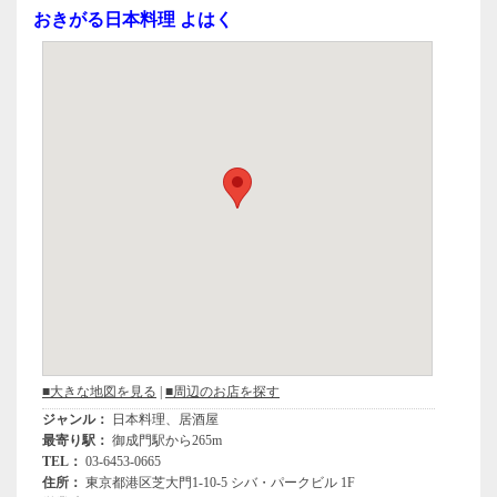
e
er
おきがる日本料理 よはく
b
o
o
k