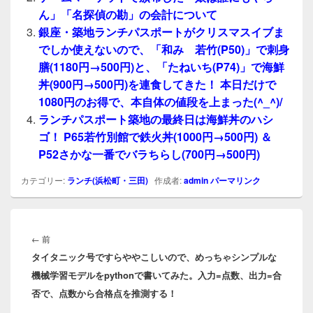
ん」「名探偵の勘」の会計について
銀座・築地ランチパスポートがクリスマスイブま
でしか使えないので、「和み 若竹(P50)」で刺身
膳(1180円→500円)と、「たねいち(P74)」で海鮮
丼(900円→500円)を連食してきた！ 本日だけで
1080円のお得で、本自体の値段を上まった(^_^)/
ランチパスポート築地の最終日は海鮮丼のハシ
ゴ！ P65若竹別館で鉄火丼(1000円→500円) ＆
P52さかな一番でバラちらし(700円→500円)
カテゴリー:
ランチ(浜松町・三田)
作成者:
admin
パーマリンク
投
稿
前
←
前
ナ
タイタニック号ですらややこしいので、めっちゃシンプルな
の
ビ
機械学習モデルをpythonで書いてみた。入力=点数、出力=合
投
ゲ
否で、点数から合格点を推測する！
稿:
ー