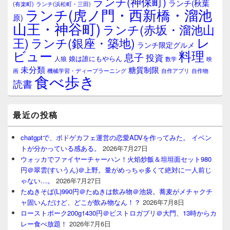
ランチ(神保町)
ア
ランチ(秋葉
(有楽町)
ランチ(浜松町・三田)
ランチ(虎ノ門・西新橋・溜池
原)
山王・神谷町)
ランチ(赤坂・溜池山
レ
王)
ランチ(銀座・築地)
ランチ限定グルメ
料理
ビュー
息子
投資
娘は誰にもやらん
人狼
数学
映
未分類
糖質制限
画
自作アプリ
自作物
機械学習・ディープラーニング
食べ歩き
読書
最近の投稿
chatgptで、ボドゲカフェ運営の恋愛ADVを作ってみた。 イベン
トが分かっている感ある。
2026年7月27日
ウォッカでファイヤーチャーハン！火焰炒飯＆坦坦面セット980
円＠翠雲(すいうん)＠上野。量がめっちゃ多くて絶対に一人前じ
ゃない…。
2026年7月27日
たぬきそば(L)990円＠たぬきは飲み物＠池袋。蕎麦がメチャクチ
ャ固いんだけど、どこが飲み物なん！？
2026年7月8日
ローストポーク200g1430円＠ビストロガブリ＠大門、13時からカ
レー食べ放題！
2026年7月6日