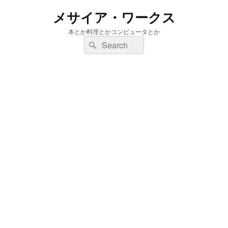
メサイア・ワークス
本とか料理とかコンピュータとか
検
検
索:
索