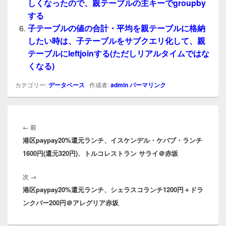
しくなったので、親テーブルの主キーでgroupby
する
子テーブルの値の合計・平均を親テーブルに格納
したい時は、子テーブルをサブクエリ化して、親
テーブルにleftjoinする(ただしリアルタイムではな
くなる)
カテゴリー:
データベース
作成者:
admin
パーマリンク
投
稿
前
←
前
ナ
港区paypay20%還元ランチ、イスケンデル・ケバブ・ランチ
の
ビ
1600円(還元320円)、トルコレストラン サライ＠赤坂
投
ゲ
稿:
ー
次
次
→
シ
港区paypay20%還元ランチ、シェラスコランチ1200円＋ドラ
の
ョ
ンクバー200円＠アレグリア赤坂
投
ン
稿: