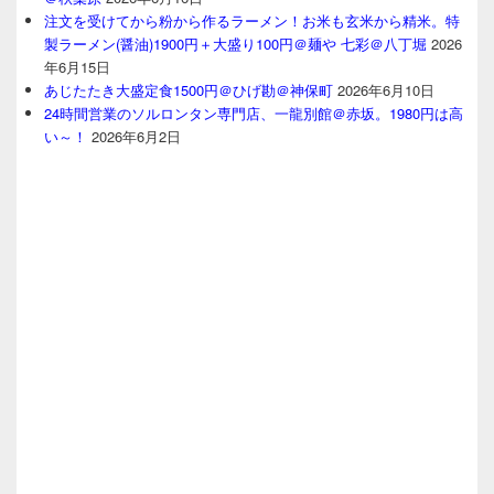
注文を受けてから粉から作るラーメン！お米も玄米から精米。特
製ラーメン(醤油)1900円＋大盛り100円＠麺や 七彩＠八丁堀
2026
年6月15日
あじたたき大盛定食1500円＠ひげ勘＠神保町
2026年6月10日
24時間営業のソルロンタン専門店、一龍別館＠赤坂。1980円は高
い～！
2026年6月2日