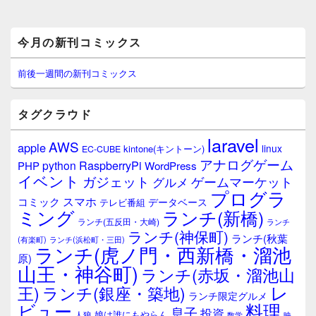
メ
今月の新刊コミックス
イ
ン
サ
前後一週間の新刊コミックス
イ
ド
バ
タグクラウド
ー
ウ
laravel
AWS
apple
ィ
linux
kintone(キントーン)
EC-CUBE
ジ
アナログゲーム
RaspberryPi
python
PHP
WordPress
ェ
イベント
ガジェット
ゲームマーケット
グルメ
ッ
プログラ
ト
スマホ
コミック
データベース
テレビ番組
エ
ミング
ランチ(新橋)
ランチ(五反田・大崎)
ランチ
リ
ランチ(神保町)
ア
ランチ(秋葉
(有楽町)
ランチ(浜松町・三田)
ランチ(虎ノ門・西新橋・溜池
原)
山王・神谷町)
ランチ(赤坂・溜池山
レ
王)
ランチ(銀座・築地)
ランチ限定グルメ
料理
ビュー
息子
投資
娘は誰にもやらん
人狼
数学
映