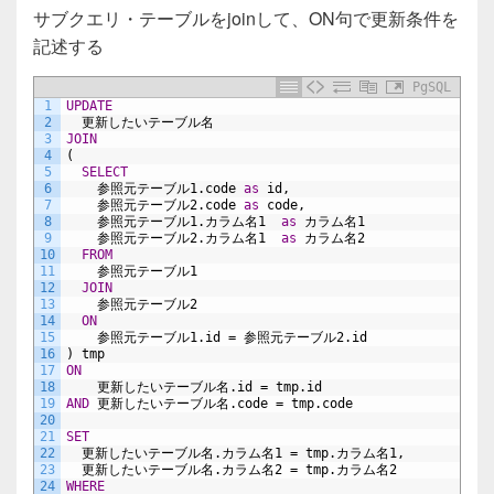
e
er
サブクエリ・テーブルをjoinして、ON句で更新条件を
b
記述する
o
PgSQL
o
1
UPDATE
2
更新したいテーブル名
k
3
JOIN
4
(
5
SELECT
6
参照元テーブル1.code
as
id,
7
参照元テーブル2.code
as
code,
8
参照元テーブル1.カラム名1
as
カラム名1
9
参照元テーブル2.カラム名1
as
カラム名2
10
FROM
11
参照元テーブル1
12
JOIN
13
参照元テーブル2
14
ON
15
参照元テーブル1.id
=
参照元テーブル2.id
16
)
tmp
17
ON
18
更新したいテーブル名.id
=
tmp.id
19
AND
更新したいテーブル名.code
=
tmp.code
20
21
SET
22
更新したいテーブル名.カラム名1
=
tmp.カラム名1,
23
更新したいテーブル名.カラム名2
=
tmp.カラム名2
24
WHERE