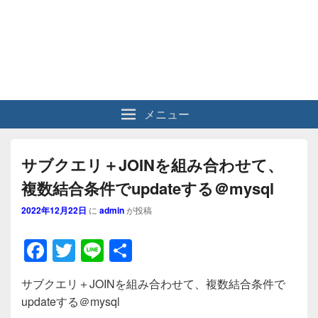
メニュー
サブクエリ＋JOINを組み合わせて、
複数結合条件でupdateする＠mysql
2022年12月22日
に
admin
が投稿
F
T
Li
共
a
wi
n
有
サブクエリ＋JOINを組み合わせて、複数結合条件で
c
tt
e
updateする＠mysql