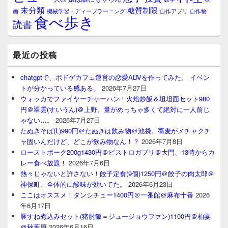
未分類
糖質制限
画
自作アプリ
自作物
機械学習・ディープラーニング
食べ歩き
読書
最近の投稿
chatgptで、ボドゲカフェ運営の恋愛ADVを作ってみた。 イベン
トが分かっている感ある。
2026年7月27日
ウォッカでファイヤーチャーハン！火焰炒飯＆坦坦面セット980
円＠翠雲(すいうん)＠上野。量がめっちゃ多くて絶対に一人前じ
ゃない…。
2026年7月27日
たぬきそば(L)990円＠たぬきは飲み物＠池袋。蕎麦がメチャクチ
ャ固いんだけど、どこが飲み物なん！？
2026年7月8日
ローストポーク200g1430円＠ビストロガブリ＠大門、13時からカ
レー食べ放題！
2026年7月6日
熱々じゃないと許さない！餃子定食(9個)1250円＠餃子の肉太郎＠
神保町、全体的に酸味が効いてた。
2026年6月23日
ここはオススメ！タンシチュー1400円＠一番館＠麻布十番
2026
年6月17日
豚すね煮込みセット(猪肘飯＝ジュージョウファン)1100円＠柏宴
＠秋葉原
2026年6月16日