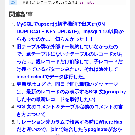
25
更新したいテーブル名.カラム名1
is
null
関連記事
MySQLでupsertは標準機能で出来た(ON
DUPLICATE KEY UPDATE)。mysql 4.1.0以降か
らあったのか…。知らんかった！！
旧テーブル群が外部キー制約していなかったの
で、親テーブルにない子テーブルのレコードがあ
った…。親レコードだけ削除して、子レコードだ
け残っているパターンみたい。それは除外して
insert selectでデータ移行した。
更新履歴ログで、同日で同じ種類のメッセージ
は、最新のレコードのみ表示するSQL文(group by
した中の最新レコードを取得したい)
SQL文のコメント＆テーブル定義のコメントの書
き方について
リレーション先カラムで検索する時にWhereHas
だと遅いので、joinで結合したらpaginateがおか