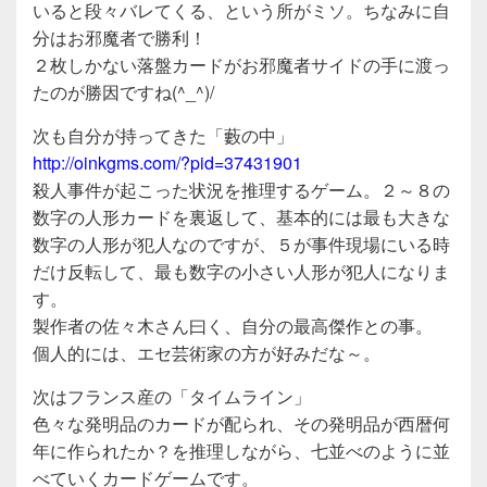
いると段々バレてくる、という所がミソ。ちなみに自
分はお邪魔者で勝利！
２枚しかない落盤カードがお邪魔者サイドの手に渡っ
たのが勝因ですね(^_^)/
次も自分が持ってきた「藪の中」
http://oinkgms.com/?pid=37431901
殺人事件が起こった状況を推理するゲーム。２～８の
数字の人形カードを裏返して、基本的には最も大きな
数字の人形が犯人なのですが、５が事件現場にいる時
だけ反転して、最も数字の小さい人形が犯人になりま
す。
製作者の佐々木さん曰く、自分の最高傑作との事。
個人的には、エセ芸術家の方が好みだな～。
次はフランス産の「タイムライン」
色々な発明品のカードが配られ、その発明品が西暦何
年に作られたか？を推理しながら、七並べのように並
べていくカードゲームです。