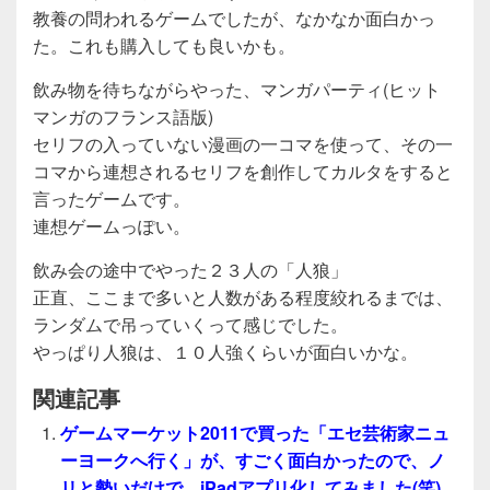
教養の問われるゲームでしたが、なかなか面白かっ
た。これも購入しても良いかも。
飲み物を待ちながらやった、マンガパーティ(ヒット
マンガのフランス語版)
セリフの入っていない漫画の一コマを使って、その一
コマから連想されるセリフを創作してカルタをすると
言ったゲームです。
連想ゲームっぽい。
飲み会の途中でやった２３人の「人狼」
正直、ここまで多いと人数がある程度絞れるまでは、
ランダムで吊っていくって感じでした。
やっぱり人狼は、１０人強くらいが面白いかな。
関連記事
ゲームマーケット2011で買った「エセ芸術家ニュ
ーヨークへ行く」が、すごく面白かったので、ノ
リと勢いだけで、iPadアプリ化してみました(笑)