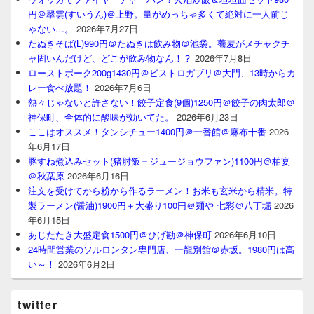
円＠翠雲(すいうん)＠上野。量がめっちゃ多くて絶対に一人前じ
ゃない…。
2026年7月27日
たぬきそば(L)990円＠たぬきは飲み物＠池袋。蕎麦がメチャクチ
ャ固いんだけど、どこが飲み物なん！？
2026年7月8日
ローストポーク200g1430円＠ビストロガブリ＠大門、13時からカ
レー食べ放題！
2026年7月6日
熱々じゃないと許さない！餃子定食(9個)1250円＠餃子の肉太郎＠
神保町、全体的に酸味が効いてた。
2026年6月23日
ここはオススメ！タンシチュー1400円＠一番館＠麻布十番
2026
年6月17日
豚すね煮込みセット(猪肘飯＝ジュージョウファン)1100円＠柏宴
＠秋葉原
2026年6月16日
注文を受けてから粉から作るラーメン！お米も玄米から精米。特
製ラーメン(醤油)1900円＋大盛り100円＠麺や 七彩＠八丁堀
2026
年6月15日
あじたたき大盛定食1500円＠ひげ勘＠神保町
2026年6月10日
24時間営業のソルロンタン専門店、一龍別館＠赤坂。1980円は高
い～！
2026年6月2日
twitter