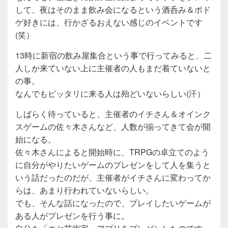
して、夜はそのまま飲み会になるという酒呑み＆ボド
o
ゲ好きには、行かざるおえない感じのイベントです
o
(笑）
k
13時に新宿の飲み屋集合という事で行ってみると、二
人しか来ていない上に主催者の人もまだ着ていないと
の事。
なんでもピッタリに来る人は殆どいないらしい(汗）
しばらく待っていると、主催者のイチさん＆オインク
スゲームの佐々木さんなど、人数が揃ってきて会が開
始になる。
佐々木さんによると開始時に、TRPGの卓立てのよう
に自分がやりたいゲームのプレゼンをして人を集うと
いう話だったのだが、主催者がイチさんに変わってか
らは、あまり行われていないらしい。
でも、そんな話になったので、プレイしたいゲームが
ある人がプレゼンを行う事に。