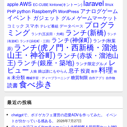
laravel
AWS
apple
ィ
linux
kintone(キントーン)
EC-CUBE
ジ
アナログゲーム
RaspberryPi
python
PHP
WordPress
ェ
イベント
ガジェット
ゲームマーケット
グルメ
ッ
プログラ
ト
スマホ
コミック
データベース
テレビ番組
エ
ミング
ランチ(新橋)
ランチ(五反田・大崎)
ランチ
リ
ランチ(神保町)
ア
ランチ(秋葉
(有楽町)
ランチ(浜松町・三田)
ランチ(虎ノ門・西新橋・溜池
原)
山王・神谷町)
ランチ(赤坂・溜池山
レ
王)
ランチ(銀座・築地)
ランチ限定グルメ
料理
ビュー
息子
投資
娘は誰にもやらん
人狼
数学
映
未分類
糖質制限
画
自作アプリ
自作物
機械学習・ディープラーニング
食べ歩き
読書
最近の投稿
chatgptで、ボドゲカフェ運営の恋愛ADVを作ってみた。 イベン
トが分かっている感ある。
2026年7月27日
ウォッカでファイヤーチャーハン！火焰炒飯＆坦坦面セット980