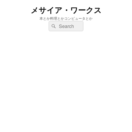
メサイア・ワークス
本とか料理とかコンピュータとか
検
検
索:
索