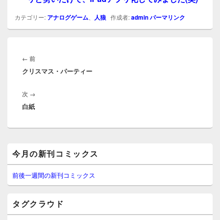
カテゴリー:
アナログゲーム
、
人狼
作成者:
admin
パーマリンク
投
稿
前
←
前
ナ
クリスマス・パーティー
の
ビ
投
ゲ
次
次
→
稿:
ー
白紙
の
シ
投
ョ
稿:
ン
メ
今月の新刊コミックス
イ
ン
サ
前後一週間の新刊コミックス
イ
ド
バ
タグクラウド
ー
ウ