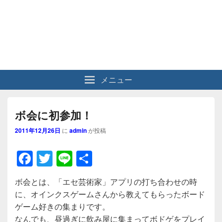
メニュー
ボ会に初参加！
2011年12月26日
に
admin
が投稿
F
T
Li
共
a
wi
n
有
ボ会とは、「エセ芸術家」アプリの打ち合わせの時
c
tt
e
に、オインクスゲームさんから教えてもらったボード
e
er
ゲーム好きの集まりです。
b
なんでも、昼過ぎに飲み屋に集まってボドゲをプレイ