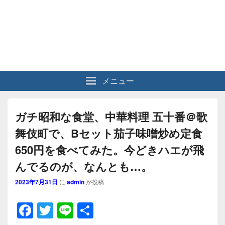
メニュー
ガチ昭和な食堂、中華料理 五十番＠歌
舞伎町で、Bセット茄子味噌炒め定食
650円を食べてみた。今どきハエが飛
んでるのが、なんとも…。
2023年7月31日
に
admin
が投稿
F
T
Li
共