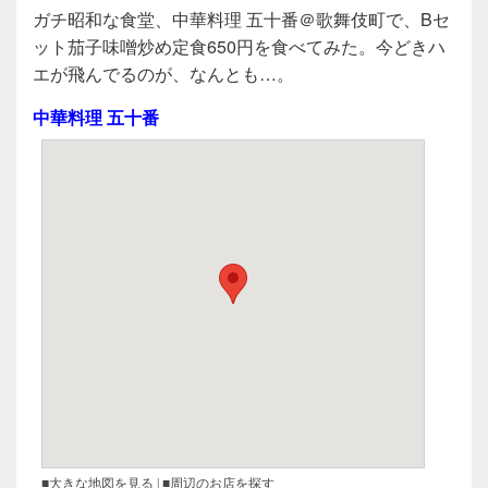
a
wi
n
有
ガチ昭和な食堂、中華料理 五十番＠歌舞伎町で、Bセ
c
tt
e
ット茄子味噌炒め定食650円を食べてみた。今どきハ
e
er
エが飛んでるのが、なんとも…。
b
中華料理 五十番
o
o
k