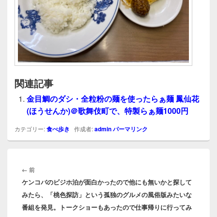
関連記事
金目鯛のダシ・全粒粉の麺を使ったらぁ麺 鳳仙花
(ほうせんか)＠歌舞伎町で、特製らぁ麺1000円
カテゴリー:
食べ歩き
作成者:
admin
パーマリンク
投
稿
前
←
前
ナ
ケンコバのビジホ泊が面白かったので他にも無いかと探して
の
ビ
みたら、「桃色探訪」という孤独のグルメの風俗版みたいな
投
ゲ
番組を発見。トークショーもあったので仕事帰りに行ってみ
稿:
ー