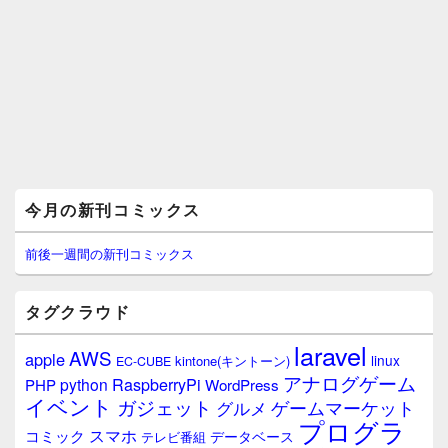
メ
今月の新刊コミックス
イ
ン
サ
前後一週間の新刊コミックス
イ
ド
バ
タグクラウド
ー
ウ
laravel
AWS
apple
ィ
linux
kintone(キントーン)
EC-CUBE
ジ
アナログゲーム
RaspberryPi
python
PHP
WordPress
ェ
イベント
ガジェット
ゲームマーケット
グルメ
ッ
プログラ
ト
スマホ
コミック
データベース
テレビ番組