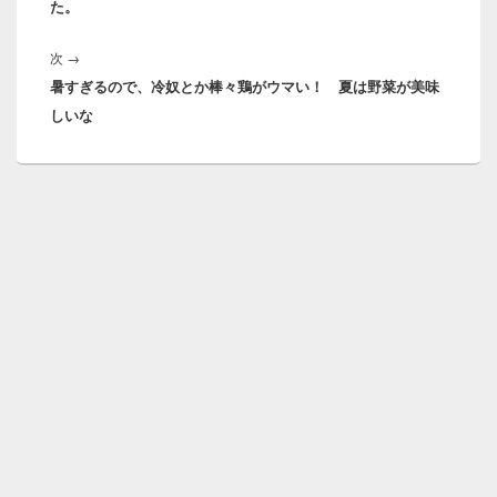
た。
シ
ョ
次
ン
次
→
暑すぎるので、冷奴とか棒々鶏がウマい！ 夏は野菜が美味
の
しいな
投
稿: