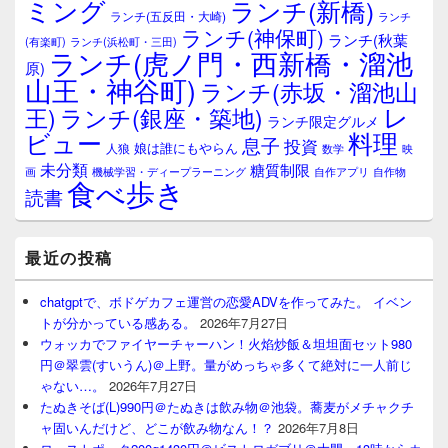
エ
ミング
ランチ(新橋)
ランチ(五反田・大崎)
ランチ
リ
ランチ(神保町)
ア
ランチ(秋葉
(有楽町)
ランチ(浜松町・三田)
ランチ(虎ノ門・西新橋・溜池
原)
山王・神谷町)
ランチ(赤坂・溜池山
レ
王)
ランチ(銀座・築地)
ランチ限定グルメ
料理
ビュー
息子
投資
娘は誰にもやらん
人狼
数学
映
未分類
糖質制限
画
自作アプリ
自作物
機械学習・ディープラーニング
食べ歩き
読書
最近の投稿
chatgptで、ボドゲカフェ運営の恋愛ADVを作ってみた。 イベン
トが分かっている感ある。
2026年7月27日
ウォッカでファイヤーチャーハン！火焰炒飯＆坦坦面セット980
円＠翠雲(すいうん)＠上野。量がめっちゃ多くて絶対に一人前じ
ゃない…。
2026年7月27日
たぬきそば(L)990円＠たぬきは飲み物＠池袋。蕎麦がメチャクチ
ャ固いんだけど、どこが飲み物なん！？
2026年7月8日