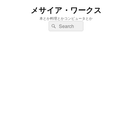
メサイア・ワークス
本とか料理とかコンピュータとか
検
検
索:
索