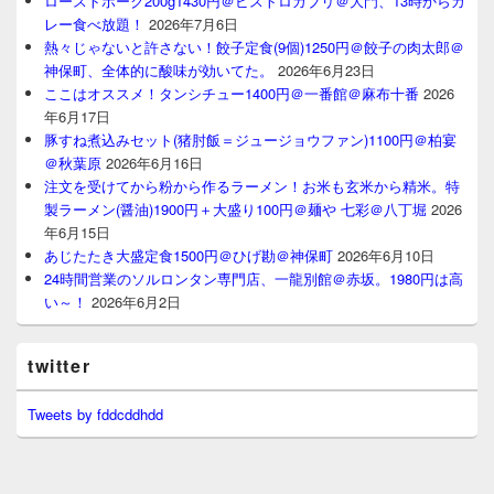
ローストポーク200g1430円＠ビストロガブリ＠大門、13時からカ
レー食べ放題！
2026年7月6日
熱々じゃないと許さない！餃子定食(9個)1250円＠餃子の肉太郎＠
神保町、全体的に酸味が効いてた。
2026年6月23日
ここはオススメ！タンシチュー1400円＠一番館＠麻布十番
2026
年6月17日
豚すね煮込みセット(猪肘飯＝ジュージョウファン)1100円＠柏宴
＠秋葉原
2026年6月16日
注文を受けてから粉から作るラーメン！お米も玄米から精米。特
製ラーメン(醤油)1900円＋大盛り100円＠麺や 七彩＠八丁堀
2026
年6月15日
あじたたき大盛定食1500円＠ひげ勘＠神保町
2026年6月10日
24時間営業のソルロンタン専門店、一龍別館＠赤坂。1980円は高
い～！
2026年6月2日
twitter
Tweets by fddcddhdd