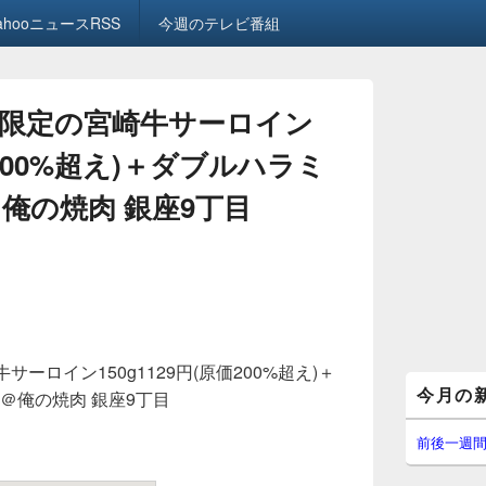
ahooニュースRSS
今週のテレビ番組
29)限定の宮崎牛サーロイン
原価200%超え)＋ダブルハラミ
円＠俺の焼肉 銀座9丁目
牛サーロイン150g1129円(原価200%超え)＋
メ
今月の
円＠俺の焼肉 銀座9丁目
イ
ン
サ
前後一週
イ
ド