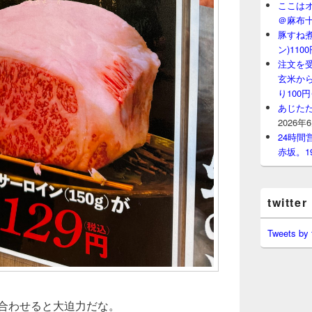
ここはオ
＠麻布
豚すね
ン)11
注文を
玄米から
り100
あじたた
2026年
24時
赤坂。1
twitter
Tweets by
み合わせると大迫力だな。