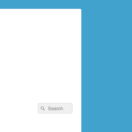
検
検
索:
索