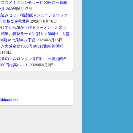
ススメ！タンシチュー1400円＠一番館
十番
2026年6月17日
煮込みセット(猪肘飯＝ジュージョウファ
00円＠柏宴＠秋葉原
2026年6月16日
受けてから粉から作るラーメン！お米も
精米。特製ラーメン(醤油)1900円＋大盛
円＠麺や 七彩＠八丁堀
2026年6月15日
き大盛定食1500円＠ひげ勘＠神保町
6月10日
間営業のソルロンタン専門店、一龍別館＠
980円は高い～！
2026年6月2日
 fddcddhdd