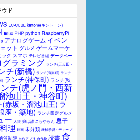
ラウド
WS
kintone(キントーン)
EC-CUBE
l
RaspberryPi
python
PHP
linux
イベン
アナログゲーム
ss
ェット
ゲームマーケ
グルメ
スマホ
ミック
データベー
テレビ番組
ログラミング
ランチ(五反田・
ンチ(新橋)
ランチ(有楽町)
ランチ
ランチ(神保町)
ランチ(秋
田)
ランチ(虎ノ門・西新
溜池山王・神谷町)
(赤坂・溜池山王)
ラ
銀座・築地)
ランチ限定グルメ
ュー
息子
娘は誰にもやらん
人狼
料理
未分類
映画
機械学習・ディープ
食
読書
糖質制限
自作アプリ
自作物