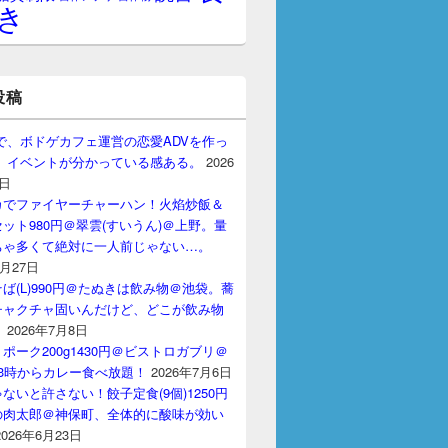
き
投稿
gptで、ボドゲカフェ運営の恋愛ADVを作っ
。 イベントが分かっている感ある。
2026
7日
カでファイヤーチャーハン！火焰炒飯＆
ット980円＠翠雲(すいうん)＠上野。量
ちゃ多くて絶対に一人前じゃない…。
7月27日
ば(L)990円＠たぬきは飲み物＠池袋。蕎
チャクチャ固いんだけど、どこが飲み物
？
2026年7月8日
ポーク200g1430円＠ビストロガブリ＠
3時からカレー食べ放題！
2026年7月6日
ないと許さない！餃子定食(9個)1250円
の肉太郎＠神保町、全体的に酸味が効い
2026年6月23日