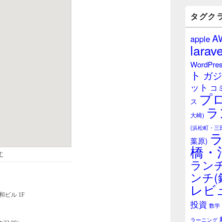
バ
ー
タグク
ウ
ィ
A
apple
ジ
larave
ェ
ッ
WordPre
ト
ト
ガジ
エ
ット
リ
コ
プ
ア
ス
ラ
大崎)
(浜松町・三
葉原)
橋・
ランチ
ンチ(
レビ
投資
数学
ラーニング