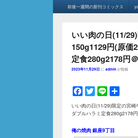
メ
前後一週間の新刊コミックス
y
イ
ン
メ
ニ
いい肉の日(11/
ュ
ー
150g1129円(
定食280g2178
2023年11月29日
に
admin
が投稿
F
T
Li
共
a
wi
n
有
いい肉の日(11/29)限定の宮崎
c
tt
e
ダブルハラミ定食280g2178
e
er
b
俺の焼肉 銀座9丁目