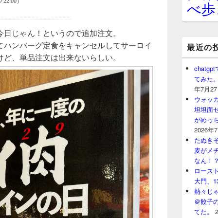
べ歩
今日じゃん！というので追加注文。
てハンバーグ定食をキャンセルしてサーロイ
最近の
けど、単品注文は出来ないらしい。
chat
てみた
年7月2
ウォッ
坦坦面セ
がめっ
2026年
たぬきそ
麦がメ
なん！
ロースト
大門、1
熱々じゃ
＠餃子
てた。