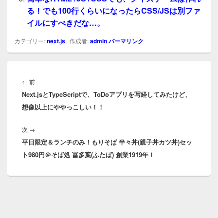
る！でも100行くらいになったらCSS/JSは別ファ
イルにすべきだな…。
カテゴリー:
next.js
作成者:
admin
パーマリンク
投
稿
前
←
前
ナ
Next.jsとTypeScriptで、ToDoアプリを写経してみたけど、
の
ビ
想像以上にややっこしい！！
投
ゲ
稿:
ー
次
次
→
シ
平日限定＆ランチのみ！もりそば 半々丼(親子丼カツ丼)セッ
の
ョ
ト980円＠そば処 冨多葉(ふたば) 創業1919年！
投
ン
稿: