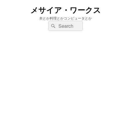
メサイア・ワークス
本とか料理とかコンピュータとか
検
検
索:
索