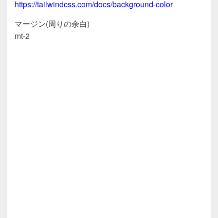
https://tailwindcss.com/docs/background-color
マージン(周りの余白)
mt-2