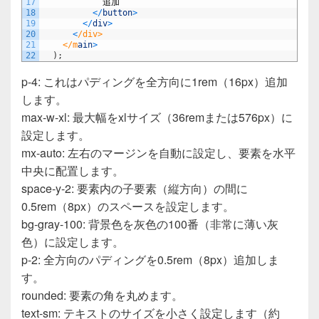
17
追加
18
<
/
button
>
19
<
/
div
>
20
<
/div>
21
    </m
ain
>
22
)
;
p-4: これはパディングを全方向に1rem（16px）追加
します。
max-w-xl: 最大幅をxlサイズ（36remまたは576px）に
設定します。
mx-auto: 左右のマージンを自動に設定し、要素を水平
中央に配置します。
space-y-2: 要素内の子要素（縦方向）の間に
0.5rem（8px）のスペースを設定します。
bg-gray-100: 背景色を灰色の100番（非常に薄い灰
色）に設定します。
p-2: 全方向のパディングを0.5rem（8px）追加しま
す。
rounded: 要素の角を丸めます。
text-sm: テキストのサイズを小さく設定します（約