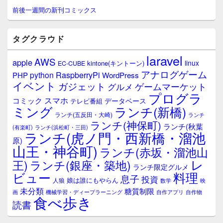
サ
前後一週間の新刊コミックス
イ
ド
バ
タグクラウド
ー
ウ
laravel
AWS
apple
ィ
linux
kintone(キントーン)
EC-CUBE
ジ
アナログゲーム
RaspberryPi
python
PHP
WordPress
ェ
イベント
ガジェット
ゲームマーケット
グルメ
ッ
プログラ
ト
スマホ
コミック
データベース
テレビ番組
エ
ミング
ランチ(新橋)
ランチ(五反田・大崎)
ランチ
リ
ランチ(神保町)
ア
ランチ(秋葉
(有楽町)
ランチ(浜松町・三田)
ランチ(虎ノ門・西新橋・溜池
原)
山王・神谷町)
ランチ(赤坂・溜池山
レ
王)
ランチ(銀座・築地)
ランチ限定グルメ
料理
ビュー
息子
投資
娘は誰にもやらん
人狼
数学
映
未分類
糖質制限
画
自作アプリ
自作物
機械学習・ディープラーニング
食べ歩き
読書