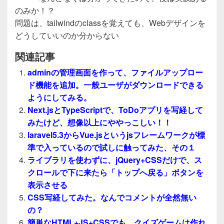
のみか！？
問題は、tailwindのclassを覚えても、Webデザインを
どうしていいのか分からない
関連記事
adminの管理画面を作って、ファイルアップロー
ド機能を追加。一般ユーザがダウンロードできる
ようにしてみる。
Next.jsとTypeScriptで、ToDoアプリを写経して
みたけど、想像以上にややっこしい！！
laravel5.3からVue.jsというjsフレームワークが標
準で入っているので試しに触ってみた、その１
ライブラリを使わずに、jQuery+CSSだけで、ス
クロールで下に来たら「トップへ戻る」ボタンを
表示させる
CSS写経してみた。なんでコメントが全然無い
の？
簡単なHTML+JS+CSSでも、クイズゲームは作れ