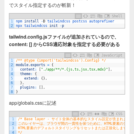
e
er
でスタイル指定するのが斬新！
b
o
Shell
1
npm 
install
-
D
tailwindcss 
postcss 
autoprefixer
o
2
npx 
tailwindcss 
init
-
p
k
tailwind.config.jsファイルが追加されているので、
content: [] からCSS適応対象を指定する必要がある
JavaScript
1
/** @type {import('tailwindcss').Config} */
2
module
.
exports
=
{
3
content
:
[
"./app/**/*.{js,ts,jsx,tsx,mdx}"
]
,
4
theme
:
{
5
extend
:
{
}
,
6
}
,
7
plugins
:
[
]
,
8
}
app/globals.cssに記述
CSS
1
/* Base layer - サイト全体の基本的なスタイル設定が含まれます。
2
このレイヤーは、ブラウザ間の一貫性を保つために、HTML要素のデフォ
3
HTML要素のデフォルトスタイリングをリセットまたは正規化します。
4
*/