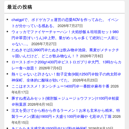
最近の投稿
chatgptで、ボドゲカフェ運営の恋愛ADVを作ってみた。 イベン
トが分かっている感ある。
2026年7月27日
ウォッカでファイヤーチャーハン！火焰炒飯＆坦坦面セット980
円＠翠雲(すいうん)＠上野。量がめっちゃ多くて絶対に一人前じ
ゃない…。
2026年7月27日
たぬきそば(L)990円＠たぬきは飲み物＠池袋。蕎麦がメチャクチ
ャ固いんだけど、どこが飲み物なん！？
2026年7月8日
ローストポーク200g1430円＠ビストロガブリ＠大門、13時からカ
レー食べ放題！
2026年7月6日
熱々じゃないと許さない！餃子定食(9個)1250円＠餃子の肉太郎＠
神保町、全体的に酸味が効いてた。
2026年6月23日
ここはオススメ！タンシチュー1400円＠一番館＠麻布十番
2026
年6月17日
豚すね煮込みセット(猪肘飯＝ジュージョウファン)1100円＠柏宴
＠秋葉原
2026年6月16日
注文を受けてから粉から作るラーメン！お米も玄米から精米。特
製ラーメン(醤油)1900円＋大盛り100円＠麺や 七彩＠八丁堀
2026
年6月15日
あじたたき大盛定食1500円＠ひげ勘＠神保町
2026年6月10日