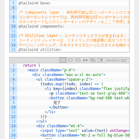
5
@tailwind base;
6
7
/* Components layer - 再利用可能なUIコンポーネントのスタ
8
コンポーネントレイヤーでは、再利用可能なUIコンポーネントのクラ
9
ボタンやカードなどのコンポーネントのデザインをここで管理します。 
10
@tailwind components;
11
12
/* Utilities layer - ユーティリティクラスが含まれます。
13
ユーティリティレイヤーは、スタイリングの微調整に役立つクラスを提
14
マージン、パディング、テキストサイズといったスタイルを細かく調整す
15
@tailwind utilities;
JavaScript
1
return
(
2
<
main 
className
=
"p-4"
>
3
<
div 
className
=
"max-w-xl mx-auto"
>
4
<
ul 
className
=
"space-y-2"
>
5
{
todos
.
map
(
(
todo
,
index
)
=
>
(
6
<
li 
key
=
{
index
}
className
=
"flex justify-bet
7
<
p
className
=
"text-sm text-gray-800"
>
{
tod
8
<
button 
className
=
"bg-red-500 text-white 
9
完了
10
<
/
button
>
11
<
/
li
>
12
)
)
}
13
<
/
ul
>
14
<
div 
className
=
"mt-4"
>
15
<
input 
type
=
"text"
value
=
{
text
}
onChange
=
{
cha
16
<
button 
className
=
"mt-2 w-full bg-blue-500 te