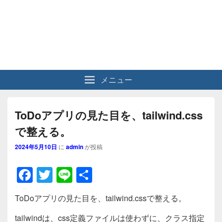
メニュー
ToDoアプリの見た目を、tailwind.css
で整える。
2024年5月10日
に
admin
が投稿
F
T
Li
共
a
wi
n
有
ToDoアプリの見た目を、tailwind.cssで整える。
c
tt
e
tailwindは、css定義ファイルは使わずに、クラス指定