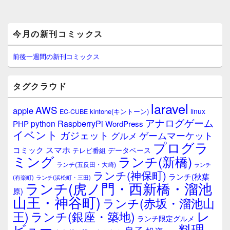
メ
今月の新刊コミックス
イ
ン
サ
前後一週間の新刊コミックス
イ
ド
バ
タグクラウド
ー
ウ
laravel
AWS
apple
ィ
linux
kintone(キントーン)
EC-CUBE
ジ
アナログゲーム
RaspberryPi
python
PHP
WordPress
ェ
イベント
ガジェット
ゲームマーケット
グルメ
ッ
プログラ
ト
スマホ
コミック
データベース
テレビ番組
エ
ミング
ランチ(新橋)
ランチ(五反田・大崎)
ランチ
リ
ランチ(神保町)
ア
ランチ(秋葉
(有楽町)
ランチ(浜松町・三田)
ランチ(虎ノ門・西新橋・溜池
原)
山王・神谷町)
ランチ(赤坂・溜池山
レ
王)
ランチ(銀座・築地)
ランチ限定グルメ
料理
ビュー