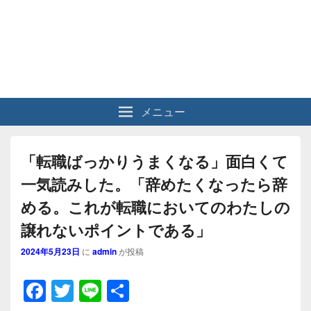
メニュー
「転職ばっかりうまくなる」面白くて
一気読みした。「辞めたくなったら辞
める。これが転職においてのわたしの
譲れないポイントである」
2024年5月23日
に
admin
が投稿
F
T
Li
共