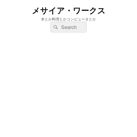
メサイア・ワークス
本とか料理とかコンピュータとか
検
検
索:
索