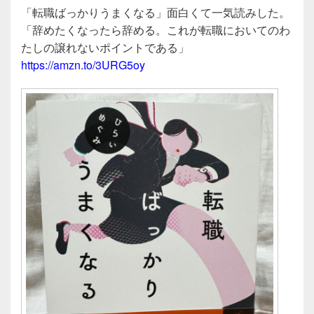
a
wi
n
有
「転職ばっかりうまくなる」面白くて一気読みした。
c
tt
e
「辞めたくなったら辞める。これが転職においてのわ
e
er
たしの譲れないポイントである」
b
https://amzn.to/3URG5oy
o
o
k