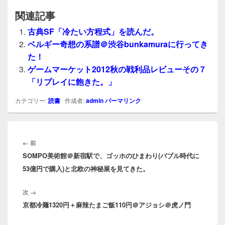
関連記事
古典SF「冷たい方程式」を読んだ。
ベルギー奇想の系譜＠渋谷bunkamuraに行ってき
た！
ゲームマーケット2012秋の戦利品レビューその７
「リプレイに飽きた。」
カテゴリー:
読書
作成者:
admin
パーマリンク
投
稿
前
←
前
ナ
SOMPO美術館＠新宿駅で、ゴッホのひまわり(バブル時代に
の
ビ
53億円で購入)と北欧の神秘展を見てきた。
投
ゲ
稿:
ー
次
次
→
シ
京都冷麺1320円＋麻辣たまご飯110円＠アジョシ＠虎ノ門
の
ョ
投
ン