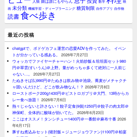
息子
投資
娘は誰にもやらん
人狼
数学
映
未分類
糖質制限
画
自作アプリ
自作物
機械学習・ディープラーニング
食べ歩き
読書
最近の投稿
chatgptで、ボドゲカフェ運営の恋愛ADVを作ってみた。 イベン
トが分かっている感ある。
2026年7月27日
ウォッカでファイヤーチャーハン！火焰炒飯＆坦坦面セット980
円＠翠雲(すいうん)＠上野。量がめっちゃ多くて絶対に一人前じ
ゃない…。
2026年7月27日
たぬきそば(L)990円＠たぬきは飲み物＠池袋。蕎麦がメチャクチ
ャ固いんだけど、どこが飲み物なん！？
2026年7月8日
ローストポーク200g1430円＠ビストロガブリ＠大門、13時からカ
レー食べ放題！
2026年7月6日
熱々じゃないと許さない！餃子定食(9個)1250円＠餃子の肉太郎＠
神保町、全体的に酸味が効いてた。
2026年6月23日
ここはオススメ！タンシチュー1400円＠一番館＠麻布十番
2026
年6月17日
豚すね煮込みセット(猪肘飯＝ジュージョウファン)1100円＠柏宴