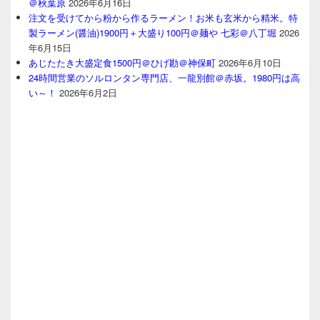
＠秋葉原
2026年6月16日
注文を受けてから粉から作るラーメン！お米も玄米から精米。特
製ラーメン(醤油)1900円＋大盛り100円＠麺や 七彩＠八丁堀
2026
年6月15日
あじたたき大盛定食1500円＠ひげ勘＠神保町
2026年6月10日
24時間営業のソルロンタン専門店、一龍別館＠赤坂。1980円は高
い～！
2026年6月2日