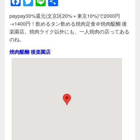
F
T
Li
共
a
wi
n
有
paypay30%還元(文京区20%＋東京10%)で2000円
c
tt
e
→1400円！飲めるタン飲める焼肉定食＠焼肉醍醐 後
e
er
楽園店。焼肉ライク以外にも、一人焼肉の店ってある
b
のね。
o
焼肉醍醐 後楽園店
o
k