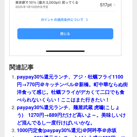
関連記事
paypay30%還元ランチ、アジ・牡蠣フライ1100
円→770円＠キッチンベル＠新橋。町中華ならぬ街
洋食って感じ。牡蠣フライがデカくて二口でも食
べられないくらい！ここはまた行きたい！
paypay30%還元ランチ、麺屋武蔵 虎嘯(こしょ
う) 1270円→889円だけど高いよ～。美味しいけ
ど混んでるし一度行けばいいかな。
1000円定食(paypay30%還元)＠阿吽亭＠赤坂