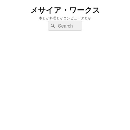
メサイア・ワークス
本とか料理とかコンピュータとか
検
検
索:
索