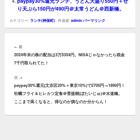
paypay30%還元ランチ、うどん大盛り550円＋せ
り天ぷら150円が490円＠太常うどん＠西新橋。
カテゴリー:
ランチ(神保町)
作成者:
admin
パーマリンク
投
稿
前
←
前
ナ
2024年末の株の配当は3万5354円。NISAじゃなかったら税金
の
ビ
7千円取られてた！
投
ゲ
稿:
ー
次
次
→
シ
paypay30%還元(文京区20%＋東京10%)で2700円→1890円！
の
ョ
牡蠣フライ＆ヒレカツ定食＠菩提樹(ぼたいじゅ)＠水道橋。
投
ン
ここまで高くなると、得なのか損なのか分からん！
稿: