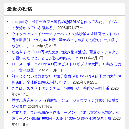
最近の投稿
chatgptで、ボドゲカフェ運営の恋愛ADVを作ってみた。 イベン
トが分かっている感ある。
2026年7月27日
ウォッカでファイヤーチャーハン！火焰炒飯＆坦坦面セット980
円＠翠雲(すいうん)＠上野。量がめっちゃ多くて絶対に一人前じ
ゃない…。
2026年7月27日
たぬきそば(L)990円＠たぬきは飲み物＠池袋。蕎麦がメチャクチ
ャ固いんだけど、どこが飲み物なん！？
2026年7月8日
ローストポーク200g1430円＠ビストロガブリ＠大門、13時からカ
レー食べ放題！
2026年7月6日
熱々じゃないと許さない！餃子定食(9個)1250円＠餃子の肉太郎＠
神保町、全体的に酸味が効いてた。
2026年6月23日
ここはオススメ！タンシチュー1400円＠一番館＠麻布十番
2026
年6月17日
豚すね煮込みセット(猪肘飯＝ジュージョウファン)1100円＠柏宴
＠秋葉原
2026年6月16日
注文を受けてから粉から作るラーメン！お米も玄米から精米。特
製ラーメン(醤油)1900円＋大盛り100円＠麺や 七彩＠八丁堀
2026
年6月15日