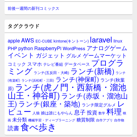
ン
サ
前後一週間の新刊コミックス
イ
ド
バ
タグクラウド
ー
ウ
laravel
AWS
apple
ィ
linux
kintone(キントーン)
EC-CUBE
ジ
アナログゲーム
RaspberryPi
python
PHP
WordPress
ェ
イベント
ガジェット
ゲームマーケット
グルメ
ッ
プログラ
ト
スマホ
コミック
データベース
テレビ番組
エ
ミング
ランチ(新橋)
ランチ(五反田・大崎)
ランチ
リ
ランチ(神保町)
ア
ランチ(秋葉
(有楽町)
ランチ(浜松町・三田)
ランチ(虎ノ門・西新橋・溜池
原)
山王・神谷町)
ランチ(赤坂・溜池山
レ
王)
ランチ(銀座・築地)
ランチ限定グルメ
料理
ビュー
息子
投資
娘は誰にもやらん
人狼
数学
映
未分類
糖質制限
画
自作アプリ
自作物
機械学習・ディープラーニング
食べ歩き
読書