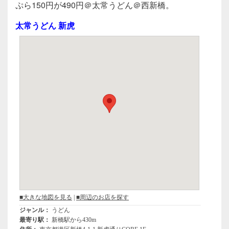
c
tt
e
ぷら150円が490円＠太常うどん＠西新橋。
e
er
太常うどん 新虎
b
o
o
k