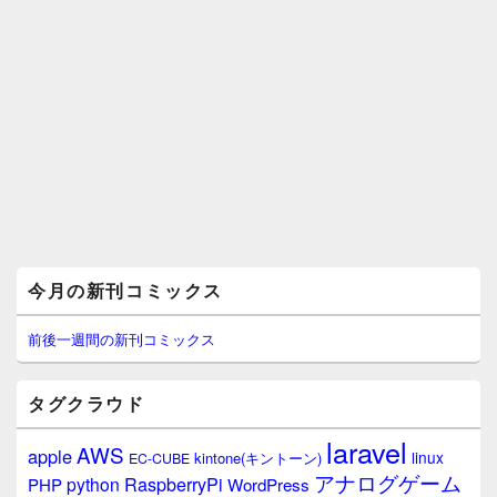
メ
今月の新刊コミックス
イ
ン
サ
前後一週間の新刊コミックス
イ
ド
バ
タグクラウド
ー
ウ
laravel
AWS
apple
ィ
linux
kintone(キントーン)
EC-CUBE
ジ
アナログゲーム
RaspberryPi
python
PHP
WordPress
ェ