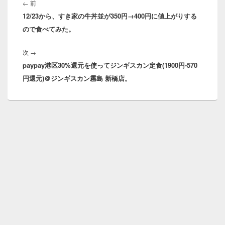
稿
前
←
前
ナ
12/23から、すき家の牛丼並が350円→400円に値上がりする
の
ビ
ので食べてみた。
投
ゲ
稿:
ー
次
次
→
シ
paypay港区30%還元を使ってジンギスカン定食(1900円-570
の
ョ
円還元)＠ジンギスカン霧島 新橋店。
投
ン
稿: