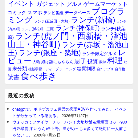
イベント
ガジェット
ゲームマーケット
グルメ
ッ
プログラ
ト
スマホ
コミック
データベース
テレビ番組
エ
ミング
ランチ(新橋)
ランチ(五反田・大崎)
ランチ
リ
ランチ(神保町)
ア
ランチ(秋葉
(有楽町)
ランチ(浜松町・三田)
ランチ(虎ノ門・西新橋・溜池
原)
山王・神谷町)
ランチ(赤坂・溜池山
レ
王)
ランチ(銀座・築地)
ランチ限定グルメ
料理
ビュー
息子
投資
娘は誰にもやらん
人狼
数学
映
未分類
糖質制限
画
自作アプリ
自作物
機械学習・ディープラーニング
食べ歩き
読書
最近の投稿
chatgptで、ボドゲカフェ運営の恋愛ADVを作ってみた。 イベン
トが分かっている感ある。
2026年7月27日
ウォッカでファイヤーチャーハン！火焰炒飯＆坦坦面セット980
円＠翠雲(すいうん)＠上野。量がめっちゃ多くて絶対に一人前じ
ゃない…。
2026年7月27日