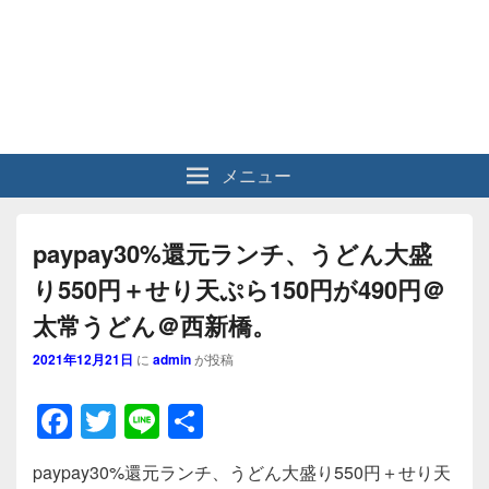
メニュー
paypay30%還元ランチ、うどん大盛
り550円＋せり天ぷら150円が490円＠
太常うどん＠西新橋。
2021年12月21日
に
admin
が投稿
F
T
Li
共
a
wi
n
有
paypay30%還元ランチ、うどん大盛り550円＋せり天