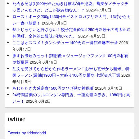
たぬきそば(L)990円＠たぬきは飲み物＠池袋。蕎麦がメチャクチ
ャ固いんだけど、どこが飲み物なん！？
2026年7月8日
ローストポーク200g1430円＠ビストロガブリ＠大門、13時からカ
レー食べ放題！
2026年7月6日
熱々じゃないと許さない！餃子定食(9個)1250円＠餃子の肉太郎＠
神保町、全体的に酸味が効いてた。
2026年6月23日
ここはオススメ！タンシチュー1400円＠一番館＠麻布十番
2026
年6月17日
豚すね煮込みセット(猪肘飯＝ジュージョウファン)1100円＠柏宴
＠秋葉原
2026年6月16日
注文を受けてから粉から作るラーメン！お米も玄米から精米。特
製ラーメン(醤油)1900円＋大盛り100円＠麺や 七彩＠八丁堀
2026
年6月15日
あじたたき大盛定食1500円＠ひげ勘＠神保町
2026年6月10日
24時間営業のソルロンタン専門店、一龍別館＠赤坂。1980円は高
い～！
2026年6月2日
twitter
Tweets by fddcddhdd