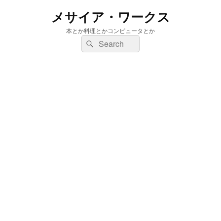
メサイア・ワークス
本とか料理とかコンピュータとか
検
検
索:
索