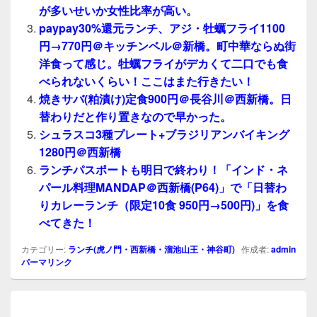
が多いせいか女性比率が高い。
paypay30%還元ランチ、アジ・牡蠣フライ1100
円→770円＠キッチンベル＠新橋。町中華ならぬ街
洋食って感じ。牡蠣フライがデカくて二口でも食
べられないくらい！ここはまた行きたい！
焼きサバ(粕漬け)定食900円＠長谷川＠西新橋。日
替わりだと作り置きなので早かった。
シュラスコ3種プレート+ブラジリアンバイキング
1280円＠西新橋
ランチパスポートも明日で終わり！「インド・ネ
パール料理MANDAP＠西新橋(P64)」で「日替わ
りカレーランチ（限定10食 950円→500円)」を食
べてきた！
カテゴリー:
ランチ(虎ノ門・西新橋・溜池山王・神谷町)
作成者:
admin
パーマリンク
投