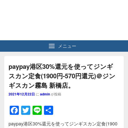
メニュー
paypay港区30%還元を使ってジンギ
スカン定食(1900円-570円還元)＠ジン
ギスカン霧島 新橋店。
2021年12月22日
に
admin
が投稿
F
T
Li
共
a
wi
n
有
paypay港区30%還元を使ってジンギスカン定食(1900