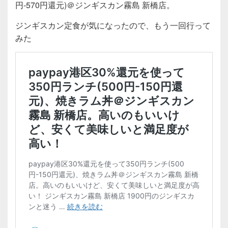
c
tt
e
円-570円還元)＠ジンギスカン霧島 新橋店。
e
er
ジンギスカン定食が気になったので、もう一回行って
b
みた
o
o
k