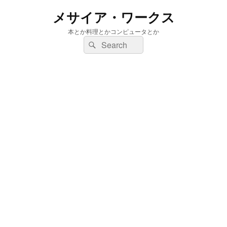
メサイア・ワークス
本とか料理とかコンピュータとか
検
検
索:
索