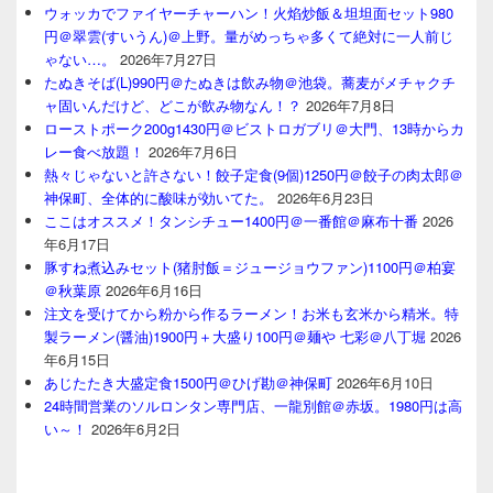
ウォッカでファイヤーチャーハン！火焰炒飯＆坦坦面セット980
円＠翠雲(すいうん)＠上野。量がめっちゃ多くて絶対に一人前じ
ゃない…。
2026年7月27日
たぬきそば(L)990円＠たぬきは飲み物＠池袋。蕎麦がメチャクチ
ャ固いんだけど、どこが飲み物なん！？
2026年7月8日
ローストポーク200g1430円＠ビストロガブリ＠大門、13時からカ
レー食べ放題！
2026年7月6日
熱々じゃないと許さない！餃子定食(9個)1250円＠餃子の肉太郎＠
神保町、全体的に酸味が効いてた。
2026年6月23日
ここはオススメ！タンシチュー1400円＠一番館＠麻布十番
2026
年6月17日
豚すね煮込みセット(猪肘飯＝ジュージョウファン)1100円＠柏宴
＠秋葉原
2026年6月16日
注文を受けてから粉から作るラーメン！お米も玄米から精米。特
製ラーメン(醤油)1900円＋大盛り100円＠麺や 七彩＠八丁堀
2026
年6月15日
あじたたき大盛定食1500円＠ひげ勘＠神保町
2026年6月10日
24時間営業のソルロンタン専門店、一龍別館＠赤坂。1980円は高
い～！
2026年6月2日