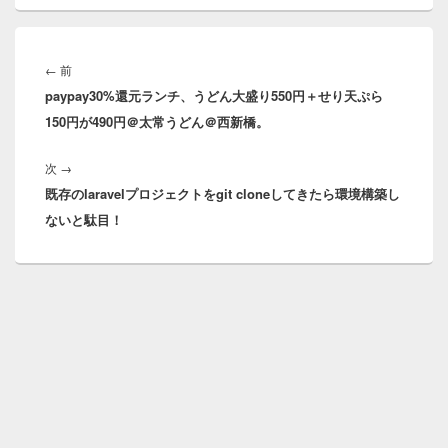
投
稿
前
←
前
ナ
paypay30%還元ランチ、うどん大盛り550円＋せり天ぷら
の
ビ
150円が490円＠太常うどん＠西新橋。
投
ゲ
稿:
ー
次
次
→
シ
既存のlaravelプロジェクトをgit cloneしてきたら環境構築し
の
ョ
ないと駄目！
投
ン
稿: