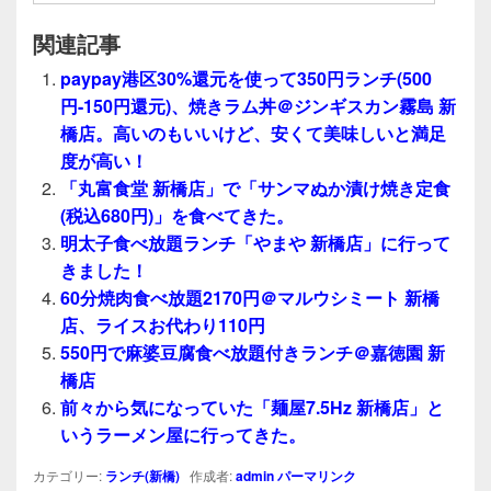
関連記事
paypay港区30%還元を使って350円ランチ(500
円-150円還元)、焼きラム丼＠ジンギスカン霧島 新
橋店。高いのもいいけど、安くて美味しいと満足
度が高い！
「丸富食堂 新橋店」で「サンマぬか漬け焼き定食
(税込680円)」を食べてきた。
明太子食べ放題ランチ「やまや 新橋店」に行って
きました！
60分焼肉食べ放題2170円＠マルウシミート 新橋
店、ライスお代わり110円
550円で麻婆豆腐食べ放題付きランチ＠嘉徳園 新
橋店
前々から気になっていた「麺屋7.5Hz 新橋店」と
いうラーメン屋に行ってきた。
カテゴリー:
ランチ(新橋)
作成者:
admin
パーマリンク