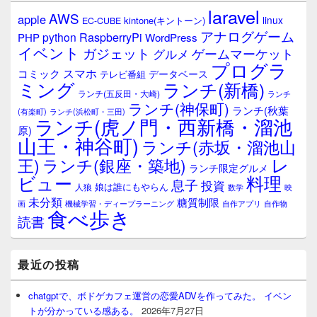
ウ
laravel
AWS
apple
ィ
linux
kintone(キントーン)
EC-CUBE
ジ
アナログゲーム
RaspberryPi
python
PHP
WordPress
ェ
イベント
ガジェット
ゲームマーケット
グルメ
ッ
プログラ
ト
スマホ
コミック
データベース
テレビ番組
エ
ミング
ランチ(新橋)
ランチ(五反田・大崎)
ランチ
リ
ランチ(神保町)
ア
ランチ(秋葉
(有楽町)
ランチ(浜松町・三田)
ランチ(虎ノ門・西新橋・溜池
原)
山王・神谷町)
ランチ(赤坂・溜池山
レ
王)
ランチ(銀座・築地)
ランチ限定グルメ
料理
ビュー
息子
投資
娘は誰にもやらん
人狼
数学
映
未分類
糖質制限
画
自作アプリ
自作物
機械学習・ディープラーニング
食べ歩き
読書
最近の投稿
chatgptで、ボドゲカフェ運営の恋愛ADVを作ってみた。 イベン
トが分かっている感ある。
2026年7月27日