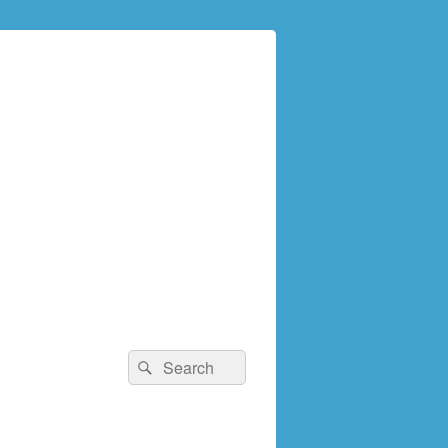
検
検
索:
索