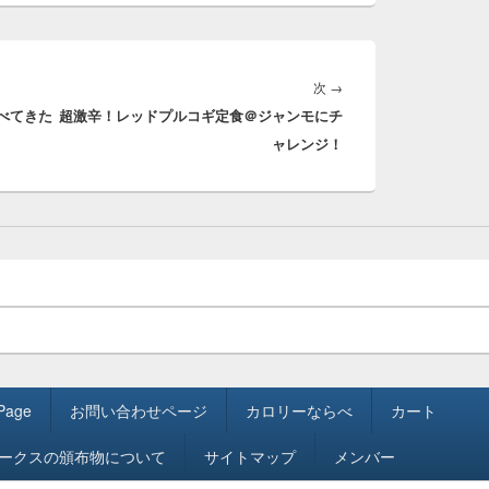
次
次
→
べてきた
超激辛！レッドプルコギ定食＠ジャンモにチ
の
ャレンジ！
投
稿:
 Page
お問い合わせページ
カロリーならべ
カート
ワークスの頒布物について
サイトマップ
メンバー