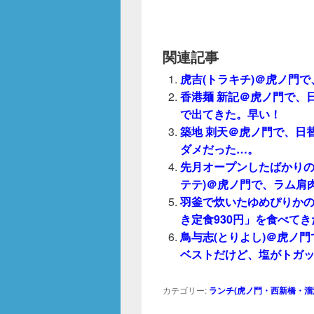
関連記事
虎吉(トラキチ)＠虎ノ門
香港麺 新記＠虎ノ門で、
で出てきた。早い！
築地 刺天＠虎ノ門で、日替
ダメだった…。
先月オープンしたばかりのCA
テテ)＠虎ノ門で、ラム肩肉
羽釜で炊いたゆめぴりかの
き定食930円」を食べてき
鳥与志(とりよし)＠虎ノ門
ベストだけど、塩がトガ
カテゴリー:
ランチ(虎ノ門・西新橋・溜