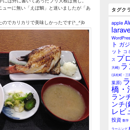
前中には外に書いてあったブリ大根は無し。
バ
ニューに無い「えぼ鯛」と迷いましたが「あ
ー
タグク
ウ
ィ
A
のでカリカリで美味しかったです(^_^)b
apple
ジ
larave
ェ
ッ
WordPre
ト
ト
ガジ
エ
ット
リ
コ
プ
ア
ス
ラ
大崎)
(浜松町・三
葉原)
橋・
ランチ
ンチ(
レビ
投資
数学
ラーニング