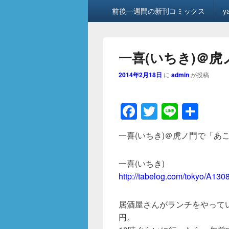
メ
前後一週間の新刊コミックス
y
イ
ン
メ
ニ
一喜(いちき)＠
ュ
ー
2014年2月18日
に
admin
が投稿
F
T
Li
共
a
wi
n
有
一喜(いちき)＠虎ノ門で「あ
c
tt
e
e
er
一喜(いちき)
b
http://tabelog.com/tokyo/A13
o
o
居酒屋さんがランチをやってい
円。
k