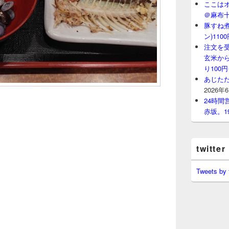
ここはオ
＠麻布
豚すね
ン)11
注文を
玄米から
り100
あじたた
2026年
24時
赤坂。1
twitter
Tweets by