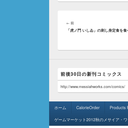
投
稿
前
←
前
ナ
「虎ノ門 いしゐ」の刺し身定食を食
の
ビ
投
ゲ
稿:
ー
シ
ョ
ン
前後30日の新刊コミックス
http://www.messiahworks.com/comics/
フ
ホーム
CalorieOrder
Products
ッ
タ
ゲームマーケット2012秋のメサイア・
ー