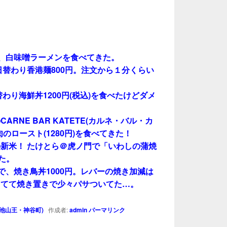
で、白味噌ラーメンを食べてきた。
日替わり香港麺800円。注文から１分くらい
わり海鮮丼1200円(税込)を食べたけどダメ
RNE BAR KATETE(カルネ・バル・カ
のロースト(1280円)を食べてきた！
新米！ たけとら＠虎ノ門で「いわしの蒲焼
た。
で、焼き鳥丼1000円。レバーの焼き加減は
ッてて焼き置きで少々パサついてた…。
池山王・神谷町)
作成者:
admin
パーマリンク