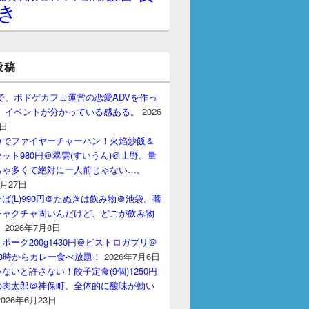
き
投稿
gptで、ボドゲカフェ運営の恋愛ADVを作っ
。 イベントが分かっている感ある。
2026
7日
カでファイヤーチャーハン！火焰炒飯＆
ット980円＠翠雲(すいうん)＠上野。量
ちゃ多くて絶対に一人前じゃない…。
7月27日
ば(L)990円＠たぬきは飲み物＠池袋。蕎
チャクチャ固いんだけど、どこが飲み物
？
2026年7月8日
ポーク200g1430円＠ビストロガブリ＠
3時からカレー食べ放題！
2026年7月6日
ないと許さない！餃子定食(9個)1250円
の肉太郎＠神保町、全体的に酸味が効い
2026年6月23日