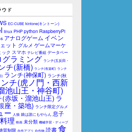
ラウド
WS
kintone(キントーン)
EC-CUBE
l
RaspberryPi
python
PHP
linux
イベン
アナログゲーム
ss
ェット
ゲームマーケ
グルメ
スマホ
ミック
データベー
テレビ番組
ログラミング
ランチ(五反田・
ンチ(新橋)
ランチ(有楽町)
ランチ
ランチ(神保町)
ランチ(秋
田)
ランチ(虎ノ門・西新
溜池山王・神谷町)
(赤坂・溜池山王)
ラ
銀座・築地)
ランチ限定グルメ
ュー
息子
娘は誰にもやらん
人狼
料理
未分類
映画
機械学習・ディープ
食
読書
糖質制限
自作アプリ
自作物