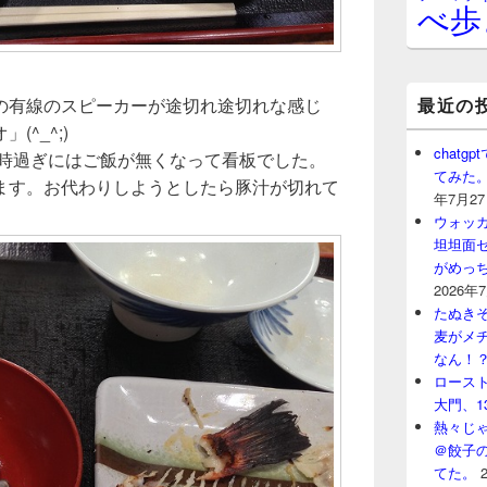
べ歩
最近の
の有線のスピーカーが途切れ途切れな感じ
^_^;)
chat
3時過ぎにはご飯が無くなって看板でした。
てみた
ます。お代わりしようとしたら豚汁が切れて
年7月2
。
ウォッ
坦坦面セ
がめっ
2026年
たぬきそ
麦がメ
なん！
ロースト
大門、1
熱々じゃ
＠餃子
てた。