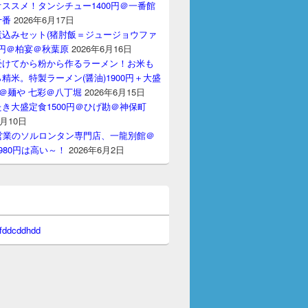
ススメ！タンシチュー1400円＠一番館
十番
2026年6月17日
煮込みセット(猪肘飯＝ジュージョウファ
00円＠柏宴＠秋葉原
2026年6月16日
受けてから粉から作るラーメン！お米も
精米。特製ラーメン(醤油)1900円＋大盛
円＠麺や 七彩＠八丁堀
2026年6月15日
き大盛定食1500円＠ひげ勘＠神保町
6月10日
間営業のソルロンタン専門店、一龍別館＠
980円は高い～！
2026年6月2日
 fddcddhdd