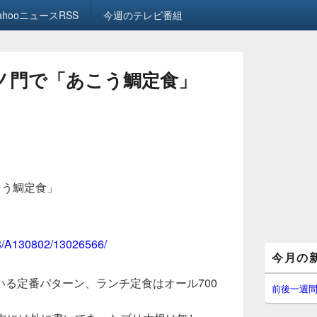
ahooニュースRSS
今週のテレビ番組
虎ノ門で「あこう鯛定食」
こう鯛定食」
08/A130802/13026566/
メ
今月の
イ
ン
る定番パターン、ランチ定食はオール700
サ
前後一週
イ
ド