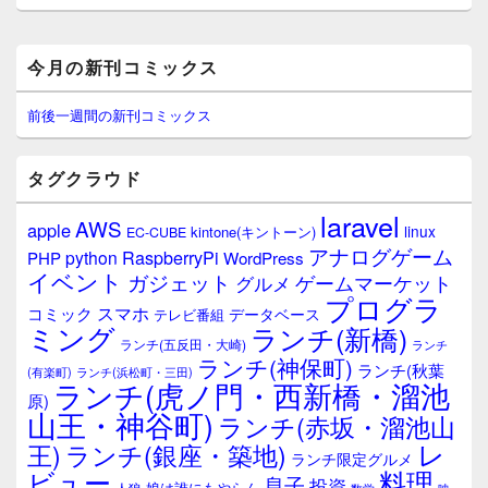
メ
今月の新刊コミックス
イ
ン
サ
前後一週間の新刊コミックス
イ
ド
バ
タグクラウド
ー
ウ
laravel
AWS
apple
ィ
linux
kintone(キントーン)
EC-CUBE
ジ
アナログゲーム
RaspberryPi
python
PHP
WordPress
ェ
イベント
ガジェット
ゲームマーケット
グルメ
ッ
プログラ
ト
スマホ
コミック
データベース
テレビ番組
エ
ミング
ランチ(新橋)
ランチ(五反田・大崎)
ランチ
リ
ランチ(神保町)
ア
ランチ(秋葉
(有楽町)
ランチ(浜松町・三田)
ランチ(虎ノ門・西新橋・溜池
原)
山王・神谷町)
ランチ(赤坂・溜池山
レ
王)
ランチ(銀座・築地)
ランチ限定グルメ
料理
ビュー
息子
投資
娘は誰にもやらん
人狼
数学
映