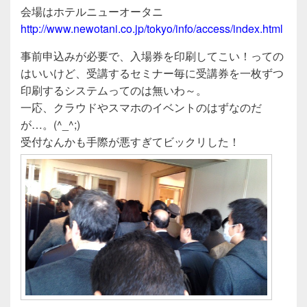
e
er
会場はホテルニューオータニ
b
http://www.newotani.co.jp/tokyo/info/access/index.html
o
事前申込みが必要で、入場券を印刷してこい！っての
o
はいいけど、受講するセミナー毎に受講券を一枚ずつ
k
印刷するシステムってのは無いわ～。
一応、クラウドやスマホのイベントのはずなのだ
が…。(^_^;)
受付なんかも手際が悪すぎてビックリした！