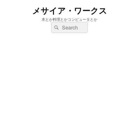
メサイア・ワークス
本とか料理とかコンピュータとか
検
検
索:
索