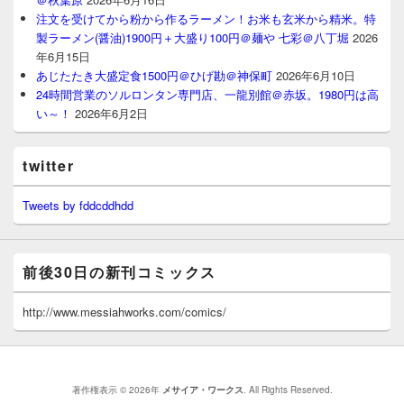
注文を受けてから粉から作るラーメン！お米も玄米から精米。特
製ラーメン(醤油)1900円＋大盛り100円＠麺や 七彩＠八丁堀
2026
年6月15日
あじたたき大盛定食1500円＠ひげ勘＠神保町
2026年6月10日
24時間営業のソルロンタン専門店、一龍別館＠赤坂。1980円は高
い～！
2026年6月2日
twitter
Tweets by fddcddhdd
前後30日の新刊コミックス
http://www.messiahworks.com/comics/
著作権表示 © 2026年
メサイア・ワークス
. All Rights Reserved.