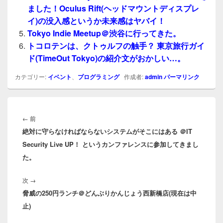
ました！Oculus Rift(ヘッドマウントディスプレ
イ)の没入感というか未来感はヤバイ！
Tokyo Indie Meetup＠渋谷に行ってきた。
トコロテンは、クトゥルフの触手？ 東京旅行ガイ
ド(TimeOut Tokyo)の紹介文がおかしい…。
カテゴリー:
イベント
、
プログラミング
作成者:
admin
パーマリンク
投
稿
前
←
前
ナ
絶対に守らなければならないシステムがそこにはある ＠IT
の
ビ
Security Live UP！ というカンファレンスに参加してきまし
投
ゲ
た。
稿:
ー
シ
次
次
→
ョ
脅威の250円ランチ＠どんぶりかんじょう西新橋店(現在は中
の
ン
止)
投
稿: