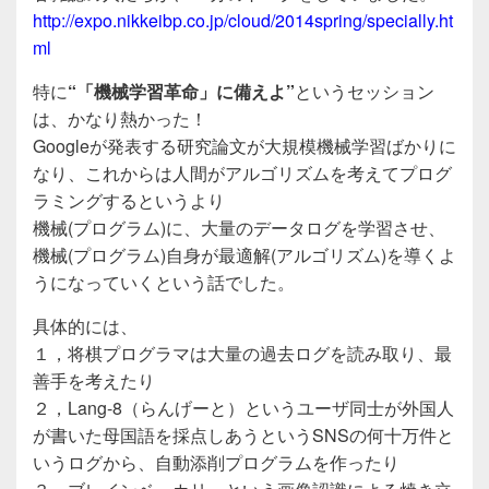
http://expo.nikkeibp.co.jp/cloud/2014spring/specially.ht
ml
特に
“「機械学習革命」に備えよ”
というセッション
は、かなり熱かった！
Googleが発表する研究論文が大規模機械学習ばかりに
なり、これからは人間がアルゴリズムを考えてプログ
ラミングするというより
機械(プログラム)に、大量のデータログを学習させ、
機械(プログラム)自身が最適解(アルゴリズム)を導くよ
うになっていくという話でした。
具体的には、
１，将棋プログラマは大量の過去ログを読み取り、最
善手を考えたり
２，Lang-8（らんげーと）というユーザ同士が外国人
が書いた母国語を採点しあうというSNSの何十万件と
いうログから、自動添削プログラムを作ったり