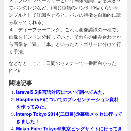
３，ブレインベーカリーという画像認識による焼き立
てパンのレジなど、(同じ種類のパンを10個くらいサ
ンプルとして認識させると、パンの特徴を自動的に読
み取ってくれる）
４，ディープラーニング。これも画像認識の一種で、
画像をドンドン分解していき、それらの組み合わせか
ら画像を「猫」「車」といったカテゴリーに分けて行
く手法。
などなど、ここ二日間のセミナーで一番面白かった
(^_^)/
関連記事
laravel5.5多言語対応について調べてみた。
RaspberryPiについてのプレゼンテーション資料
を作ってみた。
Interop Tokyo 2014(二日目)@幕張メッセに行って
きました！
Maker Faire Tokyo＠東京ビッグサイトに行ってき