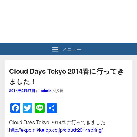
メニュー
Cloud Days Tokyo 2014春に行ってき
ました！
2014年2月27日
に
admin
が投稿
F
T
Li
共
a
wi
n
有
Cloud Days Tokyo 2014春に行ってきました！
c
tt
e
http://expo.nikkeibp.co.jp/cloud/2014spring/