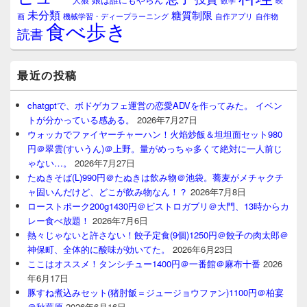
未分類
糖質制限
画
自作アプリ
自作物
機械学習・ディープラーニング
食べ歩き
読書
最近の投稿
chatgptで、ボドゲカフェ運営の恋愛ADVを作ってみた。 イベン
トが分かっている感ある。
2026年7月27日
ウォッカでファイヤーチャーハン！火焰炒飯＆坦坦面セット980
円＠翠雲(すいうん)＠上野。量がめっちゃ多くて絶対に一人前じ
ゃない…。
2026年7月27日
たぬきそば(L)990円＠たぬきは飲み物＠池袋。蕎麦がメチャクチ
ャ固いんだけど、どこが飲み物なん！？
2026年7月8日
ローストポーク200g1430円＠ビストロガブリ＠大門、13時からカ
レー食べ放題！
2026年7月6日
熱々じゃないと許さない！餃子定食(9個)1250円＠餃子の肉太郎＠
神保町、全体的に酸味が効いてた。
2026年6月23日
ここはオススメ！タンシチュー1400円＠一番館＠麻布十番
2026
年6月17日
豚すね煮込みセット(猪肘飯＝ジュージョウファン)1100円＠柏宴
＠秋葉原
2026年6月16日