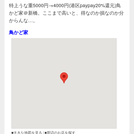
a
wi
n
有
特上うな重5000円→4000円(港区paypay20%還元)鳥
c
tt
e
かど家＠新橋。ここまで高いと、得なのか損なのか分
e
er
からんな…。
b
鳥かど家
o
o
k