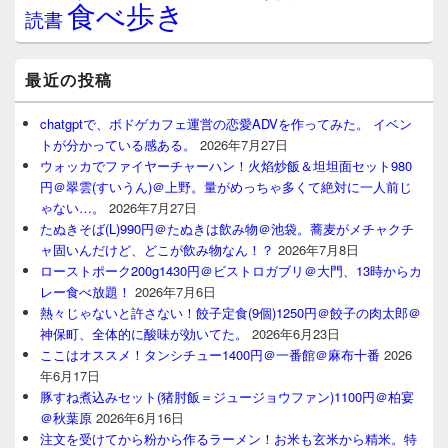
食べ歩き
読書
最近の投稿
chatgptで、ボドゲカフェ運営の恋愛ADVを作ってみた。 イベン
トが分かっている感ある。
2026年7月27日
ウォッカでファイヤーチャーハン！火焰炒飯＆坦坦面セット980
円＠翠雲(すいうん)＠上野。量がめっちゃ多くて絶対に一人前じ
ゃない…。
2026年7月27日
たぬきそば(L)990円＠たぬきは飲み物＠池袋。蕎麦がメチャクチ
ャ固いんだけど、どこが飲み物なん！？
2026年7月8日
ローストポーク200g1430円＠ビストロガブリ＠大門、13時からカ
レー食べ放題！
2026年7月6日
熱々じゃないと許さない！餃子定食(9個)1250円＠餃子の肉太郎＠
神保町、全体的に酸味が効いてた。
2026年6月23日
ここはオススメ！タンシチュー1400円＠一番館＠麻布十番
2026
年6月17日
豚すね煮込みセット(猪肘飯＝ジュージョウファン)1100円＠柏宴
＠秋葉原
2026年6月16日
注文を受けてから粉から作るラーメン！お米も玄米から精米。特