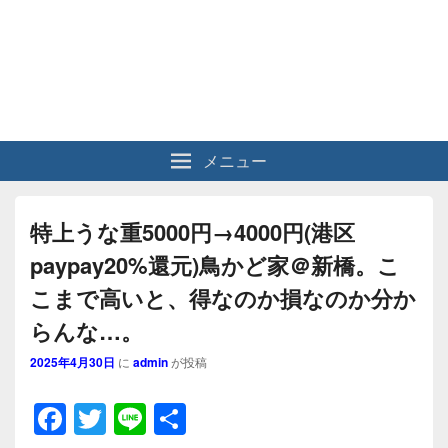
メニュー
特上うな重5000円→4000円(港区
paypay20%還元)鳥かど家＠新橋。こ
こまで高いと、得なのか損なのか分か
らんな…。
2025年4月30日
に
admin
が投稿
F
T
Li
共