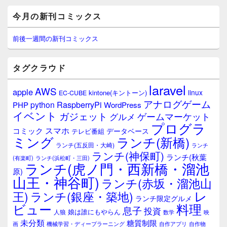
メ
今月の新刊コミックス
イ
ン
サ
前後一週間の新刊コミックス
イ
ド
バ
タグクラウド
ー
ウ
laravel
AWS
apple
ィ
linux
kintone(キントーン)
EC-CUBE
ジ
アナログゲーム
RaspberryPi
python
PHP
WordPress
ェ
イベント
ガジェット
ゲームマーケット
グルメ
ッ
プログラ
ト
スマホ
コミック
データベース
テレビ番組
エ
ミング
ランチ(新橋)
ランチ(五反田・大崎)
ランチ
リ
ランチ(神保町)
ア
ランチ(秋葉
(有楽町)
ランチ(浜松町・三田)
ランチ(虎ノ門・西新橋・溜池
原)
山王・神谷町)
ランチ(赤坂・溜池山
レ
王)
ランチ(銀座・築地)
ランチ限定グルメ
料理
ビュー
息子
投資
娘は誰にもやらん
人狼
数学
映
未分類
糖質制限
画
自作アプリ
自作物
機械学習・ディープラーニング