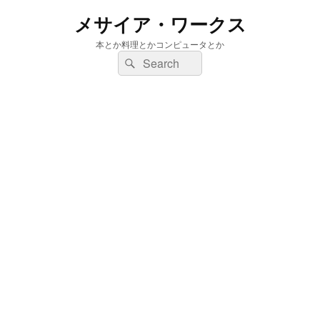
メサイア・ワークス
本とか料理とかコンピュータとか
検
検
索:
索