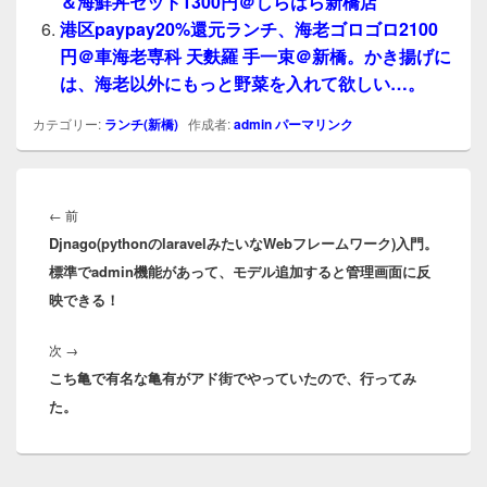
＆海鮮丼セット1300円＠しらはら新橋店
港区paypay20%還元ランチ、海老ゴロゴロ2100
円＠車海老専科 天麩羅 手一束＠新橋。かき揚げに
は、海老以外にもっと野菜を入れて欲しい…。
カテゴリー:
ランチ(新橋)
作成者:
admin
パーマリンク
投
稿
前
←
前
ナ
Djnago(pythonのlaravelみたいなWebフレームワーク)入門。
の
ビ
標準でadmin機能があって、モデル追加すると管理画面に反
投
ゲ
映できる！
稿:
ー
シ
次
次
→
ョ
こち亀で有名な亀有がアド街でやっていたので、行ってみ
の
ン
た。
投
稿: