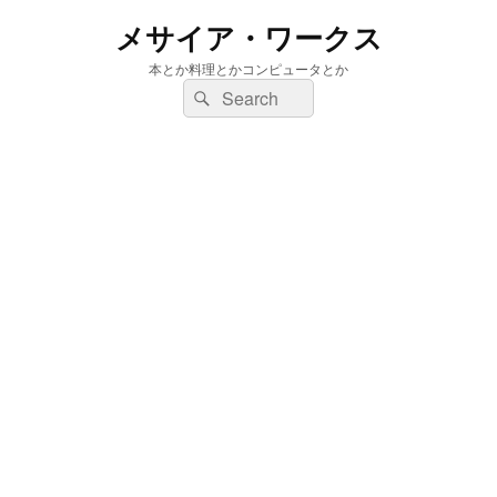
メサイア・ワークス
本とか料理とかコンピュータとか
検
検
索:
索