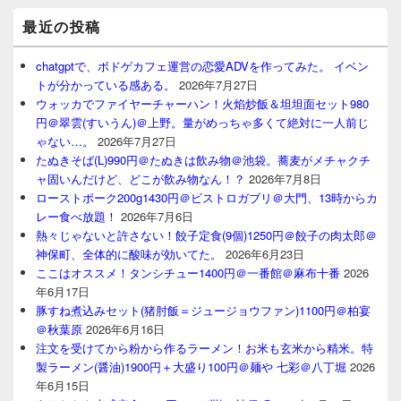
最近の投稿
chatgptで、ボドゲカフェ運営の恋愛ADVを作ってみた。 イベン
トが分かっている感ある。
2026年7月27日
ウォッカでファイヤーチャーハン！火焰炒飯＆坦坦面セット980
円＠翠雲(すいうん)＠上野。量がめっちゃ多くて絶対に一人前じ
ゃない…。
2026年7月27日
たぬきそば(L)990円＠たぬきは飲み物＠池袋。蕎麦がメチャクチ
ャ固いんだけど、どこが飲み物なん！？
2026年7月8日
ローストポーク200g1430円＠ビストロガブリ＠大門、13時からカ
レー食べ放題！
2026年7月6日
熱々じゃないと許さない！餃子定食(9個)1250円＠餃子の肉太郎＠
神保町、全体的に酸味が効いてた。
2026年6月23日
ここはオススメ！タンシチュー1400円＠一番館＠麻布十番
2026
年6月17日
豚すね煮込みセット(猪肘飯＝ジュージョウファン)1100円＠柏宴
＠秋葉原
2026年6月16日
注文を受けてから粉から作るラーメン！お米も玄米から精米。特
製ラーメン(醤油)1900円＋大盛り100円＠麺や 七彩＠八丁堀
2026
年6月15日