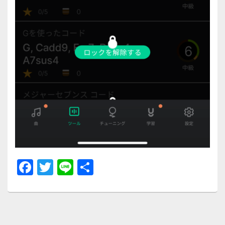
F
T
Li
共
a
wi
n
有
c
tt
e
e
er