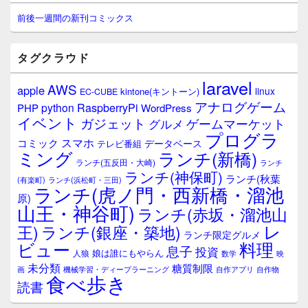
ン
サ
前後一週間の新刊コミックス
イ
ド
バ
タグクラウド
ー
ウ
laravel
AWS
apple
ィ
linux
kintone(キントーン)
EC-CUBE
ジ
アナログゲーム
RaspberryPi
python
PHP
WordPress
ェ
イベント
ガジェット
ゲームマーケット
グルメ
ッ
プログラ
ト
スマホ
コミック
データベース
テレビ番組
エ
ミング
ランチ(新橋)
ランチ(五反田・大崎)
ランチ
リ
ランチ(神保町)
ア
ランチ(秋葉
(有楽町)
ランチ(浜松町・三田)
ランチ(虎ノ門・西新橋・溜池
原)
山王・神谷町)
ランチ(赤坂・溜池山
レ
王)
ランチ(銀座・築地)
ランチ限定グルメ
料理
ビュー
息子
投資
娘は誰にもやらん
人狼
数学
映
未分類
糖質制限
画
自作アプリ
自作物
機械学習・ディープラーニング
食べ歩き
読書