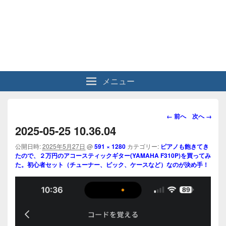
メニュー
画
← 前へ
次へ →
像
2025-05-25 10.36.04
ナ
ビ
公開日時:
2025年5月27日
@
591 × 1280
カテゴリー:
ピアノも飽きてき
たので、２万円のアコースティックギター(YAMAHA F310P)を買ってみ
ゲ
た。初心者セット（チューナー、ピック、ケースなど）なのが決め手！
ー
シ
ョ
ン