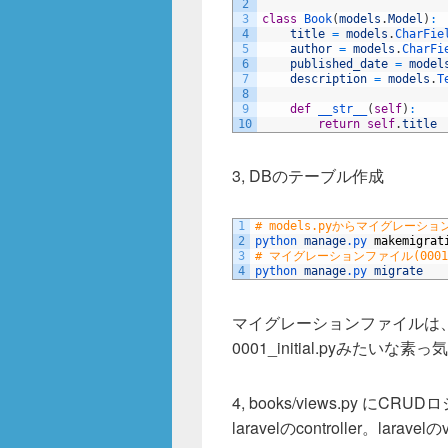
2
3
class
Book
(
models
.
Model
)
:
4
title
=
models
.
CharFie
5
author
=
models
.
CharFi
6
published_date
=
model
7
description
=
models
.
T
8
9
def
__str__
(
self
)
:
10
return
self
.
title
3, DBのテーブル作成
1
# models.pyからマイグレーショ
2
python 
manage
.py
makemigrat
3
# マイグレーションファイル(0001_
4
python 
manage
.py
migrate
マイグレーションファイルは
0001_initial.pyみた
4, books/views.py にCR
laravelのcontroller。larave