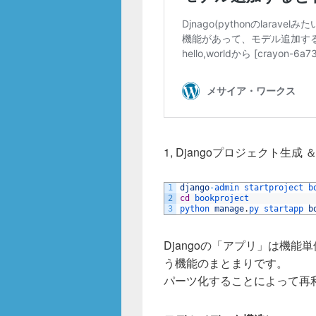
o
k
1, Djangoプロジェクト生成 
1
django
-
admin 
startproject 
b
2
cd
bookproject
3
python 
manage
.
py 
startapp 
b
Djangoの「アプリ」は機
う機能のまとまりです。
パーツ化することによって再