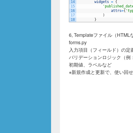
14
widgets
=
{
15
'published_dat
16
attrs
=
{
'ty
17
)
18
}
6, Templateファイル（H
forms.py
入力項目（フィールド）の定
バリデーションロジック（例
初期値、ラベルなど
※新規作成と更新で、使い回