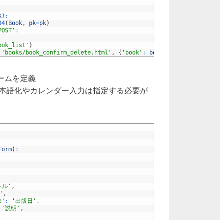
k
)
:
04
(
Book
,
pk
=
pk
)
POST'
:
ook_list'
)
'books/book_confirm_delete.html'
,
{
'book'
:
book
}
)
bフォームを定義
日本語化やカレンダー入力は指定する必要が
Form
)
:
トル'
,
'
,
e'
:
'出版日'
,
'説明'
,