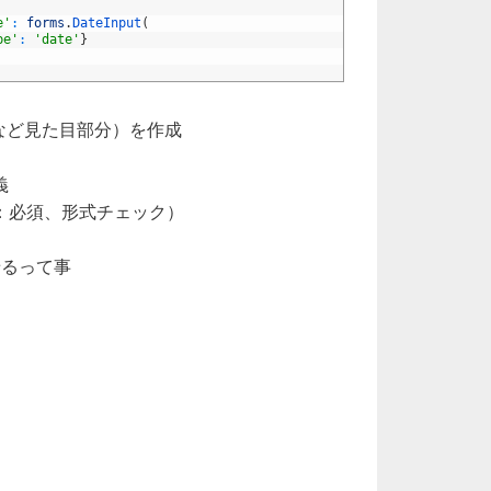
e'
:
forms
.
DateInput
(
pe'
:
'date'
}
TMLなど見た目部分）を作成
義
：必須、形式チェック）
せるって事