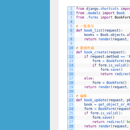
1
from
django
.
shortcuts 
impo
2
from
.
models 
import
Book
3
from
.
forms 
import
BookFor
4
5
# 一覧表示
6
def
book_list
(
request
)
:
7
books
=
Book
.
objects
.
a
8
return
render
(
request
,
9
10
# 新規作成
11
def
book_create
(
request
)
:
12
if
request
.
method
==
'
13
form
=
BookForm
(
re
14
if
form
.
is_valid
(
)
15
form
.
save
(
)
16
return
redirec
17
else
:
18
form
=
BookForm
(
)
19
return
render
(
request
,
20
21
# 編集
22
def
book_update
(
request
,
p
23
book
=
get_object_or_4
24
form
=
BookForm
(
reques
25
if
form
.
is_valid
(
)
:
26
form
.
save
(
)
27
return
redirect
(
'b
28
return
render
(
request
,