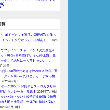
き
投稿
gptで、ボドゲカフェ運営の恋愛ADVを作っ
。 イベントが分かっている感ある。
2026
7日
カでファイヤーチャーハン！火焰炒飯＆
ット980円＠翠雲(すいうん)＠上野。量
ちゃ多くて絶対に一人前じゃない…。
7月27日
ば(L)990円＠たぬきは飲み物＠池袋。蕎
チャクチャ固いんだけど、どこが飲み物
？
2026年7月8日
ポーク200g1430円＠ビストロガブリ＠
3時からカレー食べ放題！
2026年7月6日
ないと許さない！餃子定食(9個)1250円
の肉太郎＠神保町、全体的に酸味が効い
2026年6月23日