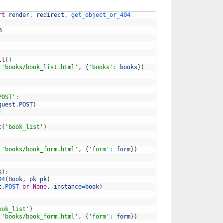
rt
render
,
redirect
,
get_object_or_404
m
ll
(
)
'books/book_list.html'
,
{
'books'
:
books
}
)
POST'
:
quest
.
POST
)
:
t
(
'book_list'
)
'books/book_form.html'
,
{
'form'
:
form
}
)
k
)
:
04
(
Book
,
pk
=
pk
)
t
.
POST 
or
None
,
instance
=
book
)
ook_list'
)
'books/book_form.html'
,
{
'form'
:
form
}
)