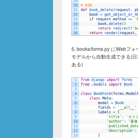
29
30
# 削除
31
def
book_delete
(
request
,
p
32
book
=
get_object_or_4
33
if
request
.
method
==
'
34
book
.
delete
(
)
35
return
redirect
(
'b
36
return
render
(
request
,
5, books/forms.py にWe
モデルから自動生成できる(
ある)
1
from
django 
import
forms
2
from
.
models 
import
Book
3
4
class
BookForm
(
forms
.
Model
5
class
Meta
:
6
model
=
Book
7
fields
=
'__all__'
8
labels
=
{
9
'title'
:
'タイ
10
'author'
:
'著者
11
'published_dat
12
'description'
:
13
}