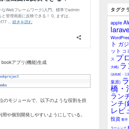
バ
ー
タグク
ウ
ィ
A
apple
ジ
larave
ェ
ッ
WordPre
ト
ト
ガジ
エ
ット
リ
コ
プ
ア
ス
＆ bookアプリ(機能)生成
ラ
大崎)
(浜松町・三
ookproject
葉原)
橋・
ooks
ランチ
能単位のモジュールで、以下のような役割を担
ンチ(
レビ
利用や個別開発しやすいようにしている。
投資
数学
ラーニング