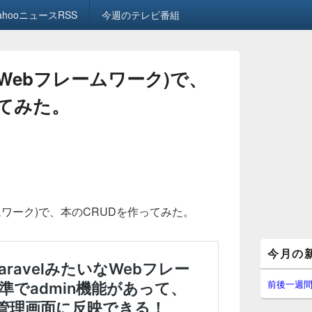
ahooニュースRSS
今週のテレビ番組
onのWebフレームワーク)で、
ってみた。
フレームワーク)で、本のCRUDを作ってみた。
メ
今月の
イ
ン
サ
前後一週
イ
ド