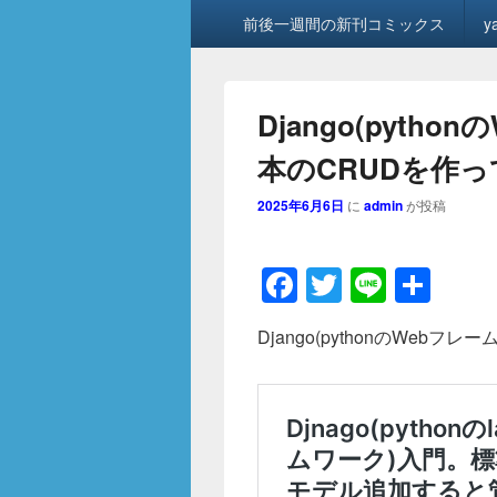
メ
前後一週間の新刊コミックス
y
イ
ン
メ
ニ
Django(pyth
ュ
ー
本のCRUDを作
2025年6月6日
に
admin
が投稿
F
T
Li
共
a
wi
n
有
Django(pythonのWeb
c
tt
e
e
er
b
o