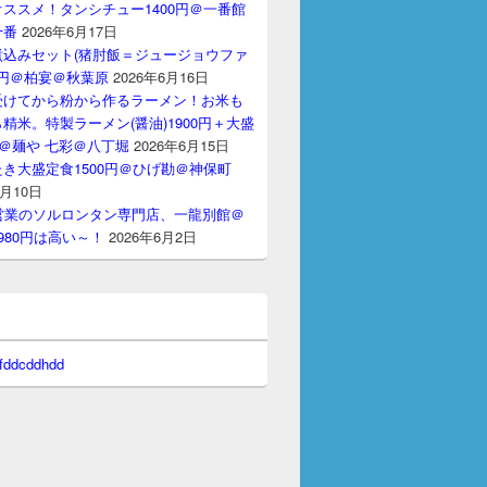
ススメ！タンシチュー1400円＠一番館
十番
2026年6月17日
煮込みセット(猪肘飯＝ジュージョウファ
00円＠柏宴＠秋葉原
2026年6月16日
受けてから粉から作るラーメン！お米も
精米。特製ラーメン(醤油)1900円＋大盛
円＠麺や 七彩＠八丁堀
2026年6月15日
き大盛定食1500円＠ひげ勘＠神保町
6月10日
間営業のソルロンタン専門店、一龍別館＠
980円は高い～！
2026年6月2日
 fddcddhdd