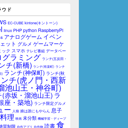
ラウド
WS
kintone(キントーン)
EC-CUBE
l
RaspberryPi
python
PHP
linux
イベン
アナログゲーム
ss
ェット
ゲームマーケ
グルメ
スマホ
ミック
データベー
テレビ番組
ログラミング
ランチ(五反田・
ンチ(新橋)
ランチ(有楽町)
ランチ
ランチ(神保町)
ランチ(秋
田)
ランチ(虎ノ門・西新
溜池山王・神谷町)
(赤坂・溜池山王)
ラ
銀座・築地)
ランチ限定グルメ
ュー
息子
娘は誰にもやらん
人狼
料理
未分類
映画
機械学習・ディープ
食
読書
糖質制限
自作アプリ
自作物