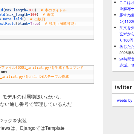
ここはオ
＠麻布
ld
(
max_length
=
200
)
# 本のタイトル
豚すね
eld
(
max_length
=
100
)
# 著者
s
.
DateField
(
)
# 出版日
ン)11
extField
(
blank
=
True
)
# 説明（省略可能）
注文を
玄米から
り100
あじたた
2026年
24時
赤坂。1
ンファイル(0001_initial.py)を生成するコマンド
ions
initial.py)を元に、DBのテーブル作成
twitter
、モデルの付属物扱いだから、
Tweets by
いな素っ気ない通し番号で管理しているんだ
UDロジックを実装
lのviewsは、DjangoではTemplate