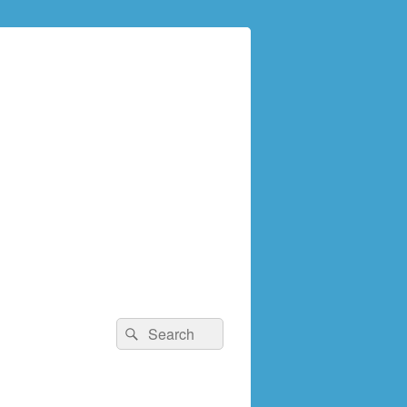
検
検
索:
索