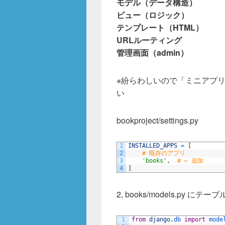
モデル（データ構造）
ビュー（ロジック）
テンプレート（HTML）
URLルーティング
管理画面（admin）
※紛らわしいので「ミニアプ
い
bookproject/settings.py
1
INSTALLED_APPS
=
[
2
# 既存のアプリ
3
'books'
,
# ← 追加
4
]
2, books/models.py に
1
from
django
.
db 
import
mode