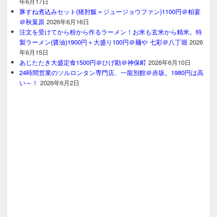
年6月17日
豚すね煮込みセット(猪肘飯＝ジュージョウファン)1100円＠柏宴
＠秋葉原
2026年6月16日
注文を受けてから粉から作るラーメン！お米も玄米から精米。特
製ラーメン(醤油)1900円＋大盛り100円＠麺や 七彩＠八丁堀
2026
年6月15日
あじたたき大盛定食1500円＠ひげ勘＠神保町
2026年6月10日
24時間営業のソルロンタン専門店、一龍別館＠赤坂。1980円は高
い～！
2026年6月2日