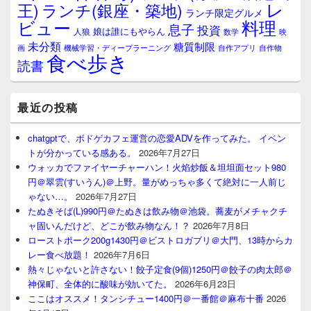
レ
王)
ランチ(銀座・築地)
ランチ限定グルメ
料理
ビュー
息子
投資
娘は誰にもやらん
人狼
数学
映
未分類
糖質制限
画
自作アプリ
自作物
機械学習・ディープラーニング
食べ歩き
読書
最近の投稿
chatgptで、ボドゲカフェ運営の恋愛ADVを作ってみた。 イベン
トが分かっている感ある。
2026年7月27日
ウォッカでファイヤーチャーハン！火焰炒飯＆坦坦面セット980
円＠翠雲(すいうん)＠上野。量がめっちゃ多くて絶対に一人前じ
ゃない…。
2026年7月27日
たぬきそば(L)990円＠たぬきは飲み物＠池袋。蕎麦がメチャクチ
ャ固いんだけど、どこが飲み物なん！？
2026年7月8日
ローストポーク200g1430円＠ビストロガブリ＠大門、13時からカ
レー食べ放題！
2026年7月6日
熱々じゃないと許さない！餃子定食(9個)1250円＠餃子の肉太郎＠
神保町、全体的に酸味が効いてた。
2026年6月23日
ここはオススメ！タンシチュー1400円＠一番館＠麻布十番
2026