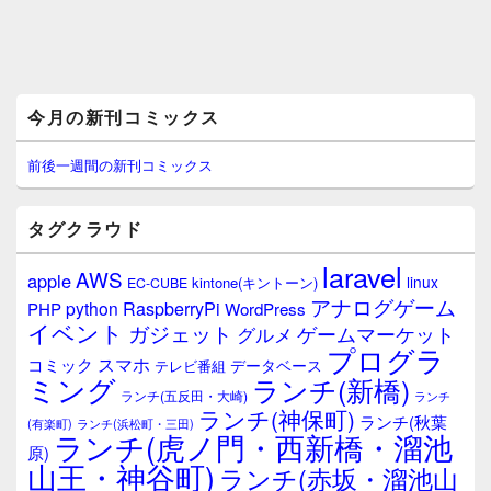
メ
今月の新刊コミックス
イ
ン
サ
前後一週間の新刊コミックス
イ
ド
バ
タグクラウド
ー
ウ
laravel
AWS
apple
ィ
linux
kintone(キントーン)
EC-CUBE
ジ
アナログゲーム
RaspberryPi
python
PHP
WordPress
ェ
イベント
ガジェット
ゲームマーケット
グルメ
ッ
プログラ
ト
スマホ
コミック
データベース
テレビ番組
エ
ミング
ランチ(新橋)
ランチ(五反田・大崎)
ランチ
リ
ランチ(神保町)
ア
ランチ(秋葉
(有楽町)
ランチ(浜松町・三田)
ランチ(虎ノ門・西新橋・溜池
原)
山王・神谷町)
ランチ(赤坂・溜池山