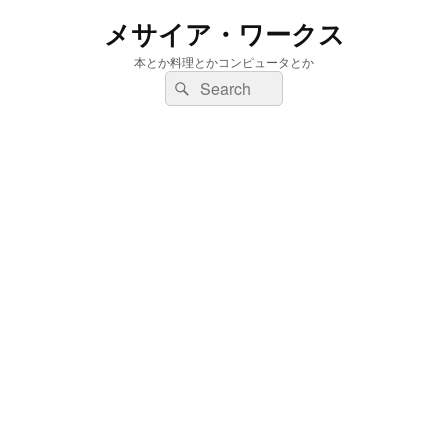
メサイア・ワークス
本とか料理とかコンピュータとか
検
検
索:
索