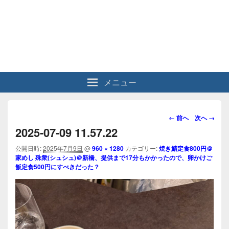
メニュー
画
← 前へ
次へ →
像
2025-07-09 11.57.22
ナ
ビ
公開日時:
2025年7月9日
@
960 × 1280
カテゴリー:
焼き鯖定食800円＠
家めし 殊衆(シュシュ)＠新橋、提供まで17分もかかったので、卵かけご
ゲ
飯定食500円にすべきだった？
ー
シ
ョ
ン