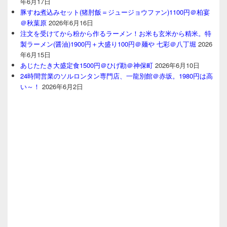
年6月17日
豚すね煮込みセット(猪肘飯＝ジュージョウファン)1100円＠柏宴
＠秋葉原
2026年6月16日
注文を受けてから粉から作るラーメン！お米も玄米から精米。特
製ラーメン(醤油)1900円＋大盛り100円＠麺や 七彩＠八丁堀
2026
年6月15日
あじたたき大盛定食1500円＠ひげ勘＠神保町
2026年6月10日
24時間営業のソルロンタン専門店、一龍別館＠赤坂。1980円は高
い～！
2026年6月2日