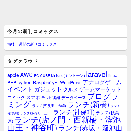
メ
今月の新刊コミックス
イ
ン
サ
前後一週間の新刊コミックス
イ
ド
バ
タグクラウド
ー
ウ
laravel
AWS
apple
ィ
linux
kintone(キントーン)
EC-CUBE
ジ
アナログゲーム
RaspberryPi
python
PHP
WordPress
ェ
イベント
ガジェット
ゲームマーケット
グルメ
ッ
プログラ
ト
スマホ
コミック
データベース
テレビ番組
エ
ミング
ランチ(新橋)
ランチ(五反田・大崎)
ランチ
リ
ランチ(神保町)
ア
ランチ(秋葉
(有楽町)
ランチ(浜松町・三田)
ランチ(虎ノ門・西新橋・溜池
原)
山王・神谷町)
ランチ(赤坂・溜池山