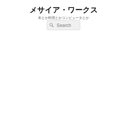
メサイア・ワークス
本とか料理とかコンピュータとか
検
検
索:
索