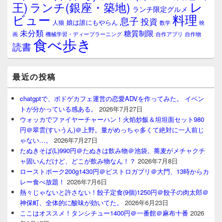
レ
王)
ランチ(銀座・築地)
ランチ限定グルメ
料理
ビュー
息子
投資
娘は誰にもやらん
人狼
数学
映
未分類
糖質制限
画
自作アプリ
自作物
機械学習・ディープラーニング
食べ歩き
読書
最近の投稿
chatgptで、ボドゲカフェ運営の恋愛ADVを作ってみた。 イベン
トが分かっている感ある。
2026年7月27日
ウォッカでファイヤーチャーハン！火焰炒飯＆坦坦面セット980
円＠翠雲(すいうん)＠上野。量がめっちゃ多くて絶対に一人前じ
ゃない…。
2026年7月27日
たぬきそば(L)990円＠たぬきは飲み物＠池袋。蕎麦がメチャクチ
ャ固いんだけど、どこが飲み物なん！？
2026年7月8日
ローストポーク200g1430円＠ビストロガブリ＠大門、13時からカ
レー食べ放題！
2026年7月6日
熱々じゃないと許さない！餃子定食(9個)1250円＠餃子の肉太郎＠
神保町、全体的に酸味が効いてた。
2026年6月23日
ここはオススメ！タンシチュー1400円＠一番館＠麻布十番
2026