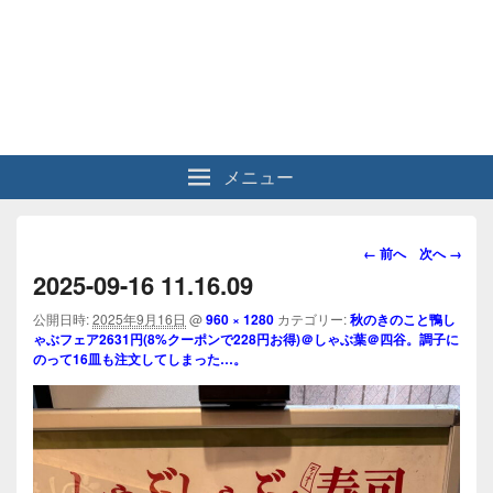
メニュー
画
← 前へ
次へ →
像
2025-09-16 11.16.09
ナ
ビ
公開日時:
2025年9月16日
@
960 × 1280
カテゴリー:
秋のきのこと鴨し
ゃぶフェア2631円(8%クーポンで228円お得)＠しゃぶ葉＠四谷。調子に
ゲ
のって16皿も注文してしまった…。
ー
シ
ョ
ン