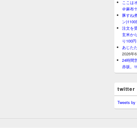
ここはオ
＠麻布
豚すね
ン)11
注文を
玄米から
り100
あじたた
2026年
24時
赤坂。1
twitter
Tweets by