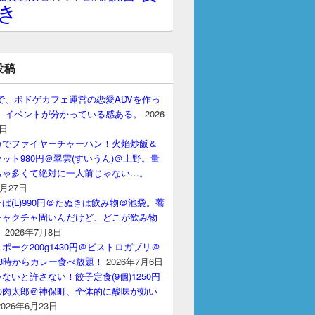
き
投稿
gptで、ボドゲカフェ運営の恋愛ADVを作っ
。 イベントが分かっている感ある。
2026
7日
カでファイヤーチャーハン！火焰炒飯＆
ット980円＠翠雲(すいうん)＠上野。量
ちゃ多くて絶対に一人前じゃない…。
7月27日
ば(L)990円＠たぬきは飲み物＠池袋。蕎
チャクチャ固いんだけど、どこが飲み物
？
2026年7月8日
ポーク200g1430円＠ビストロガブリ＠
3時からカレー食べ放題！
2026年7月6日
ないと許さない！餃子定食(9個)1250円
の肉太郎＠神保町、全体的に酸味が効い
2026年6月23日