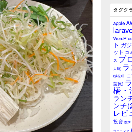
バ
ー
タグク
ウ
ィ
A
apple
ジ
larave
ェ
ッ
WordPre
ト
ト
ガジ
エ
ット
リ
コ
プ
ア
ス
ラ
大崎)
(浜松町・三
葉原)
橋・
ランチ
ンチ(
レビ
投資
数学
ラーニング