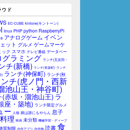
ラウド
WS
kintone(キントーン)
EC-CUBE
l
RaspberryPi
python
PHP
linux
イベン
アナログゲーム
ss
ェット
ゲームマーケ
グルメ
スマホ
ミック
データベー
テレビ番組
ログラミング
ランチ(五反田・
ンチ(新橋)
ランチ(有楽町)
ランチ
ランチ(神保町)
ランチ(秋
田)
ランチ(虎ノ門・西新
溜池山王・神谷町)
(赤坂・溜池山王)
ラ
銀座・築地)
ランチ限定グルメ
ュー
息子
娘は誰にもやらん
人狼
料理
未分類
映画
機械学習・ディープ
食
読書
糖質制限
自作アプリ
自作物