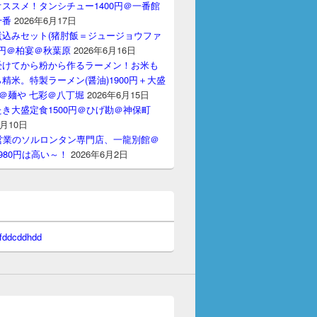
ススメ！タンシチュー1400円＠一番館
十番
2026年6月17日
煮込みセット(猪肘飯＝ジュージョウファ
00円＠柏宴＠秋葉原
2026年6月16日
受けてから粉から作るラーメン！お米も
精米。特製ラーメン(醤油)1900円＋大盛
円＠麺や 七彩＠八丁堀
2026年6月15日
き大盛定食1500円＠ひげ勘＠神保町
6月10日
間営業のソルロンタン専門店、一龍別館＠
980円は高い～！
2026年6月2日
 fddcddhdd