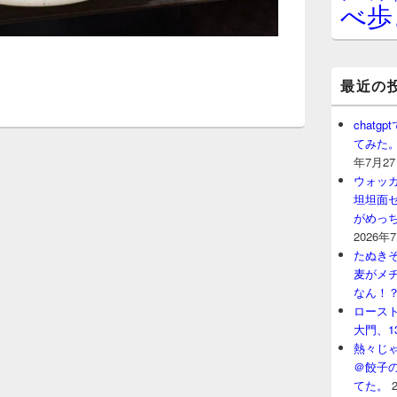
べ歩
最近の
chat
てみた
年7月2
ウォッ
坦坦面セ
がめっ
2026年
たぬきそ
麦がメ
なん！
ロースト
大門、1
熱々じゃ
＠餃子
てた。