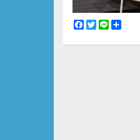
F
T
Li
共
a
wi
n
有
c
tt
e
e
er
b
o
o
k