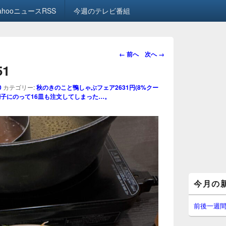
ahooニュースRSS
今週のテレビ番組
画
← 前へ
次へ →
像
51
ナ
ビ
0
カテゴリー:
秋のきのこと鴨しゃぶフェア2631円(8%クー
ゲ
調子にのって16皿も注文してしまった…。
ー
シ
ョ
ン
メ
今月の
イ
ン
サ
前後一週
イ
ド