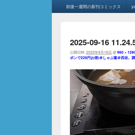
メ
前後一週間の新刊コミックス
y
イ
ン
メ
ニ
ュ
2025-09-16 11.24.
ー
公開日時:
2025年9月16日
@
960 × 128
ポンで228円お得)＠しゃぶ葉＠四谷。