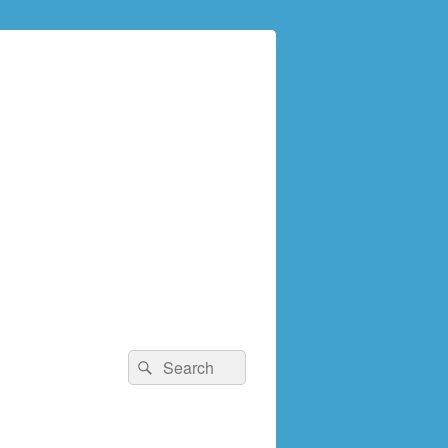
検
検
索:
索