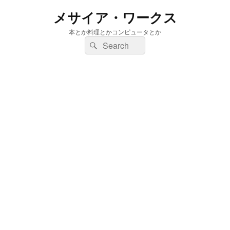
メサイア・ワークス
本とか料理とかコンピュータとか
検
検
索:
索