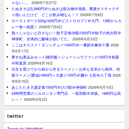
ゃない…。
2026年7月27日
たぬきそば(L)990円＠たぬきは飲み物＠池袋。蕎麦がメチャクチ
ャ固いんだけど、どこが飲み物なん！？
2026年7月8日
ローストポーク200g1430円＠ビストロガブリ＠大門、13時からカ
レー食べ放題！
2026年7月6日
熱々じゃないと許さない！餃子定食(9個)1250円＠餃子の肉太郎＠
神保町、全体的に酸味が効いてた。
2026年6月23日
ここはオススメ！タンシチュー1400円＠一番館＠麻布十番
2026
年6月17日
豚すね煮込みセット(猪肘飯＝ジュージョウファン)1100円＠柏宴
＠秋葉原
2026年6月16日
注文を受けてから粉から作るラーメン！お米も玄米から精米。特
製ラーメン(醤油)1900円＋大盛り100円＠麺や 七彩＠八丁堀
2026
年6月15日
あじたたき大盛定食1500円＠ひげ勘＠神保町
2026年6月10日
24時間営業のソルロンタン専門店、一龍別館＠赤坂。1980円は高
い～！
2026年6月2日
twitter
Tweets by fddcddhdd