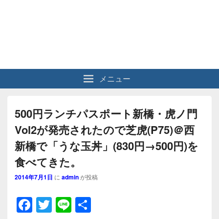
メニュー
500円ランチパスポート新橋・虎ノ門
Vol2が発売されたので芝虎(P75)＠西
新橋で「うな玉丼」(830円→500円)を
食べてきた。
2014年7月1日
に
admin
が投稿
F
T
Li
共