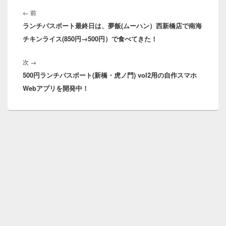
投
稿
前
←
前
ナ
ランチパスポート最終日は、夢飯(ムーハン）西新橋店で南海
の
ビ
チキンライス(850円→500円）で食べてきた！
投
ゲ
稿:
ー
次
次
→
シ
500円ランチパスポート(新橋・虎ノ門) vol2用の自作スマホ
の
ョ
Webアプリを開発中！
投
ン
稿: