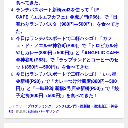
食べてきた。
ランチパスポート新橋vol3を使って「LF
CAFE（エルエフカフェ）＠虎ノ門(P66)」で「日
替わりランチパスタ（980円→500円)」を食べてき
た。
今日はランチパスポートで二軒ハシゴ！「カフ
ェ・ド・ノエル＠神谷町(P90)」で「トロピカル冷
やしカレー(880円→500円)」と「ANGELIC CAFE
＠神谷町(P83)」で「ラップサンドとコーヒーのセ
ット(850円→500円)」を食べてきた
今日はランチパスポートで二軒ハシゴ！「いっ星
＠新橋(P20)」で「カレーつけ汁蕎麦(880円→500
円)」と「一味玲玲 新橋2号店＠新橋(P50)」で「餃
子定食(800円→500円)」を食べてきた！
カテゴリー:
プログラミング
、
ランチ(虎ノ門・西新橋・溜池山王・神谷
町)
作成者:
admin
パーマリンク