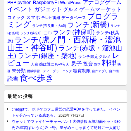
アナログゲーム
RaspberryPi
python
PHP
WordPress
ェ
イベント
ガジェット
ゲームマーケット
グルメ
ッ
プログラ
ト
スマホ
コミック
データベース
テレビ番組
エ
ミング
ランチ(新橋)
ランチ(五反田・大崎)
ランチ
リ
ランチ(神保町)
ア
ランチ(秋葉
(有楽町)
ランチ(浜松町・三田)
ランチ(虎ノ門・西新橋・溜池
原)
山王・神谷町)
ランチ(赤坂・溜池山
レ
王)
ランチ(銀座・築地)
ランチ限定グルメ
料理
ビュー
息子
投資
娘は誰にもやらん
人狼
数学
映
未分類
糖質制限
画
自作アプリ
自作物
機械学習・ディープラーニング
食べ歩き
読書
最近の投稿
chatgptで、ボドゲカフェ運営の恋愛ADVを作ってみた。 イベン
トが分かっている感ある。
2026年7月27日
ウォッカでファイヤーチャーハン！火焰炒飯＆坦坦面セット980
円＠翠雲(すいうん)＠上野。量がめっちゃ多くて絶対に一人前じ