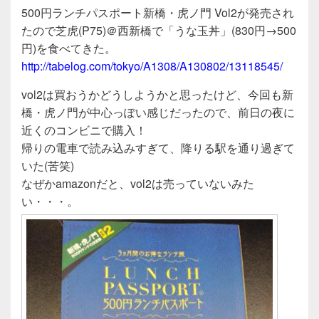
a
wi
n
有
500円ランチパスポート新橋・虎ノ門 Vol2が発売され
c
tt
e
たので芝虎(P75)＠西新橋で「うな玉丼」(830円→500
e
er
円)を食べてきた。
b
http://tabelog.com/tokyo/A1308/A130802/13118545/
o
vol2は買おうかどうしようかと思ったけど、今回も新
o
橋・虎ノ門が中心っぽい感じだったので、前日の夜に
近くのコンビニで購入！
k
帰りの電車で読み込みすぎて、降りる駅を通り過ぎて
いた(苦笑)
なぜかamazonだと、vol2は売っていないみた
い・・・。