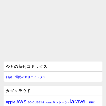
メ
今月の新刊コミックス
イ
ン
サ
前後一週間の新刊コミックス
イ
ド
バ
タグクラウド
ー
ウ
laravel
AWS
apple
ィ
linux
kintone(キントーン)
EC-CUBE
ジ