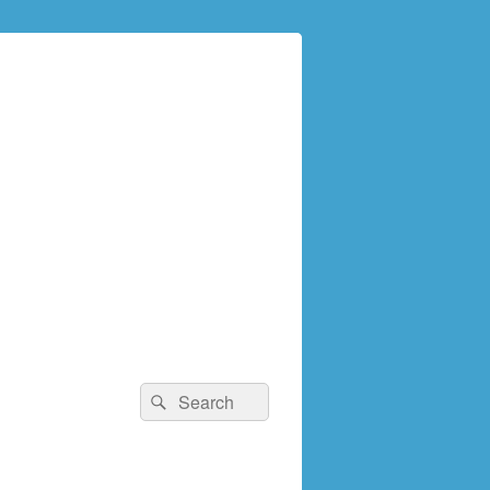
検
検
索:
索