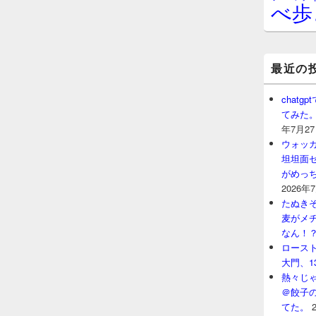
べ歩
最近の
chat
てみた
年7月2
ウォッ
坦坦面セ
がめっ
2026年
たぬきそ
麦がメ
なん！
ロースト
大門、1
熱々じゃ
＠餃子
てた。