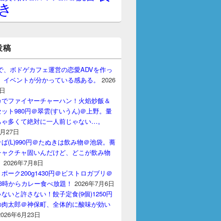
き
投稿
gptで、ボドゲカフェ運営の恋愛ADVを作っ
。 イベントが分かっている感ある。
2026
7日
カでファイヤーチャーハン！火焰炒飯＆
ット980円＠翠雲(すいうん)＠上野。量
ちゃ多くて絶対に一人前じゃない…。
7月27日
ば(L)990円＠たぬきは飲み物＠池袋。蕎
チャクチャ固いんだけど、どこが飲み物
？
2026年7月8日
ポーク200g1430円＠ビストロガブリ＠
3時からカレー食べ放題！
2026年7月6日
ないと許さない！餃子定食(9個)1250円
の肉太郎＠神保町、全体的に酸味が効い
2026年6月23日