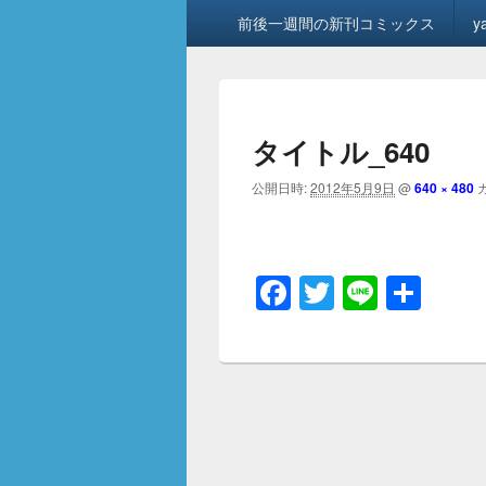
メ
前後一週間の新刊コミックス
y
イ
ン
メ
ニ
ュ
タイトル_640
ー
公開日時:
2012年5月9日
@
640 × 480
F
T
Li
共
a
wi
n
有
c
tt
e
e
er
b
o