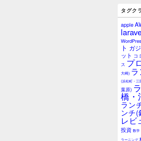
バ
ー
タグク
ウ
ィ
A
apple
ジ
larave
ェ
ッ
WordPre
ト
ト
ガジ
エ
ット
リ
コ
プ
ア
ス
ラ
大崎)
(浜松町・三
葉原)
橋・
ランチ
ンチ(
レビ
投資
数学
ラーニング