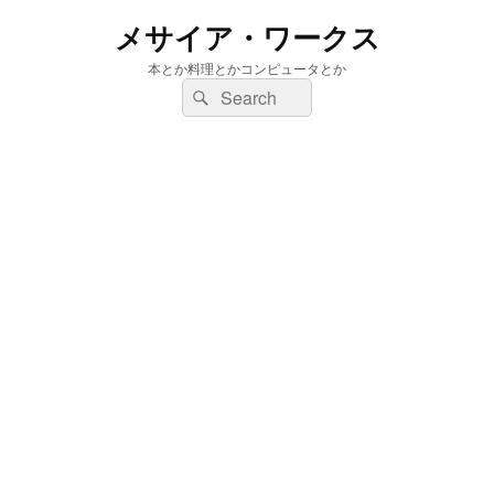
メサイア・ワークス
本とか料理とかコンピュータとか
検
検
索:
索