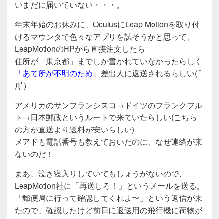
c
tt
e
いまだに届いていない・・・。
e
er
年末年始のお休みに、OculusにLeap Motionを取り付
b
けるマウンタで色々なアプリを試そうかと思って、
o
LeapMotionのHPから直接注文したら
o
住所が「東京都」までしか書かれていなかったらしく
「あて所が不明のため」
差出人に返送されるらしい( ﾟ
k
Дﾟ)
アメリカのサンフランシスコ→ドイツのフランクフル
ト→日本郵政というルートで来ていたらしい(こちら
の方が直送より送料が安いらしい)
メアドも電話番号も教えておいたのに、なぜ連絡が来
ないのだ！
まあ、泣き寝入りしていてもしょうがないので、
LeapMotion社に「再送しろ！」というメールを送る。
「郵便局に行って確認してくれよ〜」という返信が来
たので、確認したけど前日に返送用の飛行機に荷物が