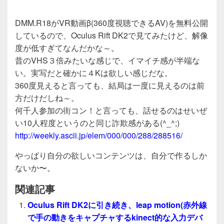
DMM.R18がVR動画β(360度視聴できるAV)を無料公開
しているので、Oculus Rift DK2で見てみたけど、解像
度が低すぎてなんだかな～。
昔のVHS３倍みたいな感じで、イマイチ感が半端な
い。実写だと確かに４Kは欲しい感じだな。
360度見えると言っても、結局は一度に見えるのは前
方だけだしね～。
何千人参加の街コン！と言っても、話せるのはせいぜ
い10人程度というのと同じ詐欺感がある(^_^;)
http://weekly.ascii.jp/elem/000/000/288/288516/
やっぱり自分の欲しいコンテンツは、自分で作るしか
ないか〜。
関連記事
Oculus Rift DK2に引き続き、leap motion(赤外線
で手の動きをキャプチャするkinect的な入力デバ