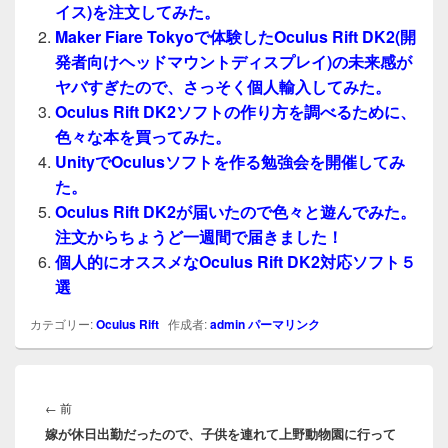
イス)を注文してみた。
Maker Fiare Tokyoで体験したOculus Rift DK2(開
発者向けヘッドマウントディスプレイ)の未来感が
ヤバすぎたので、さっそく個人輸入してみた。
Oculus Rift DK2ソフトの作り方を調べるために、
色々な本を買ってみた。
UnityでOculusソフトを作る勉強会を開催してみ
た。
Oculus Rift DK2が届いたので色々と遊んでみた。
注文からちょうど一週間で届きました！
個人的にオススメなOculus Rift DK2対応ソフト５
選
カテゴリー:
Oculus Rift
作成者:
admin
パーマリンク
投
稿
前
←
前
ナ
嫁が休日出勤だったので、子供を連れて上野動物園に行って
の