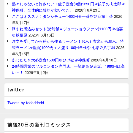
熱々じゃないと許さない！餃子定食(9個)1250円＠餃子の肉太郎＠
神保町、全体的に酸味が効いてた。
2026年6月23日
ここはオススメ！タンシチュー1400円＠一番館＠麻布十番
2026
年6月17日
豚すね煮込みセット(猪肘飯＝ジュージョウファン)1100円＠柏宴
＠秋葉原
2026年6月16日
注文を受けてから粉から作るラーメン！お米も玄米から精米。特
製ラーメン(醤油)1900円＋大盛り100円＠麺や 七彩＠八丁堀
2026
年6月15日
あじたたき大盛定食1500円＠ひげ勘＠神保町
2026年6月10日
24時間営業のソルロンタン専門店、一龍別館＠赤坂。1980円は高
い～！
2026年6月2日
twitter
Tweets by fddcddhdd
前後30日の新刊コミックス