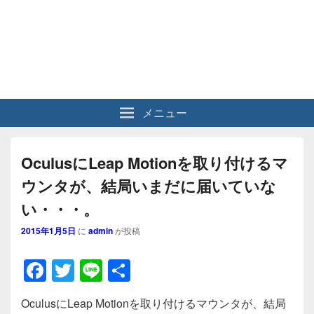
メニュー
OculusにLeap Motionを取り付けるマ
ウンタが、結局いまだに届いていな
い・・・。
2015年1月5日
に
admin
が投稿
F
T
Li
共
a
wi
n
有
OculusにLeap Motionを取り付けるマウンタが、結局