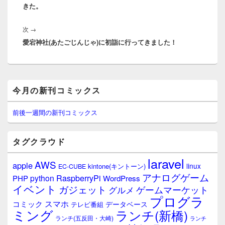
ビ
きた。
投
ゲ
稿:
ー
次
次
→
シ
愛宕神社(あたごじんじゃ)に初詣に行ってきました！
の
ョ
投
ン
稿:
メ
今月の新刊コミックス
イ
ン
サ
前後一週間の新刊コミックス
イ
ド
バ
タグクラウド
ー
ウ
laravel
AWS
apple
ィ
linux
kintone(キントーン)
EC-CUBE
ジ
アナログゲーム
RaspberryPi
python
PHP
WordPress
ェ
イベント
ガジェット
ゲームマーケット
グルメ
ッ
プログラ
ト
スマホ
コミック
データベース
テレビ番組
エ
ミング
ランチ(新橋)
ランチ(五反田・大崎)
ランチ
リ