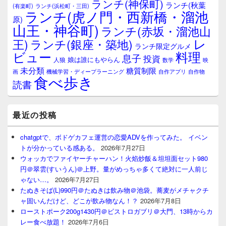
ランチ(神保町)
ア
ランチ(秋葉
(有楽町)
ランチ(浜松町・三田)
ランチ(虎ノ門・西新橋・溜池
原)
山王・神谷町)
ランチ(赤坂・溜池山
レ
王)
ランチ(銀座・築地)
ランチ限定グルメ
料理
ビュー
息子
投資
娘は誰にもやらん
人狼
数学
映
未分類
糖質制限
画
自作アプリ
自作物
機械学習・ディープラーニング
食べ歩き
読書
最近の投稿
chatgptで、ボドゲカフェ運営の恋愛ADVを作ってみた。 イベン
トが分かっている感ある。
2026年7月27日
ウォッカでファイヤーチャーハン！火焰炒飯＆坦坦面セット980
円＠翠雲(すいうん)＠上野。量がめっちゃ多くて絶対に一人前じ
ゃない…。
2026年7月27日
たぬきそば(L)990円＠たぬきは飲み物＠池袋。蕎麦がメチャクチ
ャ固いんだけど、どこが飲み物なん！？
2026年7月8日
ローストポーク200g1430円＠ビストロガブリ＠大門、13時からカ
レー食べ放題！
2026年7月6日