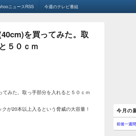
ahooニュースRSS
今週のテレビ番組
40cm)を買ってみた。取
と５０ｃｍ
を買ってみた。取っ手部分を入れると５０ｃｍ
メ
パックが20本以上入るという脅威の大容量！
今月の
イ
ン
サ
前後一週
イ
ド