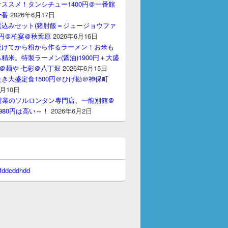
ススメ！タンシチュー1400円＠一番館
十番
2026年6月17日
煮込みセット(猪肘飯＝ジュージョウファ
00円＠柏宴＠秋葉原
2026年6月16日
受けてから粉から作るラーメン！お米も
精米。特製ラーメン(醤油)1900円＋大盛
円＠麺や 七彩＠八丁堀
2026年6月15日
き大盛定食1500円＠ひげ勘＠神保町
6月10日
間営業のソルロンタン専門店、一龍別館＠
980円は高い～！
2026年6月2日
 fddcddhdd