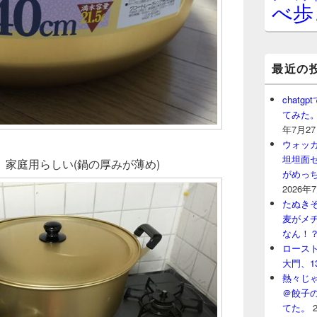
べ歩
最近の
chat
てみた
年7月2
ウォッ
坦坦面セ
家庭用らしい(鍋の厚みが薄め)
がめっ
2026年
たぬきそ
麦がメ
なん！
ロースト
大門、1
熱々じゃ
＠餃子
てた。