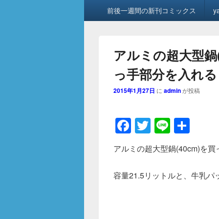
メ
前後一週間の新刊コミックス
y
イ
ン
メ
ニ
アルミの超大型鍋(
ュ
ー
っ手部分を入れる
2015年1月27日
に
admin
が投稿
F
T
Li
共
a
wi
n
有
アルミの超大型鍋(40cm)
c
tt
e
e
er
容量21.5リットルと、牛乳
b
o