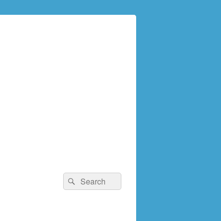
検
検
索:
索