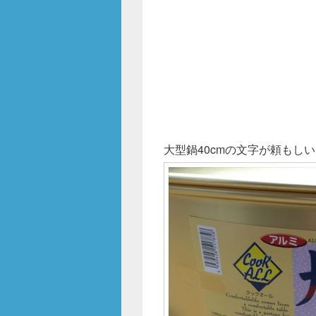
o
k
大型鍋40cmの文字が頼もし