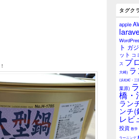
バ
ー
タグク
ウ
ィ
A
apple
ジ
larave
ェ
ッ
WordPre
ト
ト
ガジ
エ
ット
リ
コ
プ
ア
ス
い！
ラ
大崎)
(浜松町・三
葉原)
橋・
ランチ
ンチ(
レビ
投資
数学
ラーニング