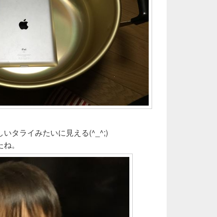
タライみたいに見える(^_^;)
たね。