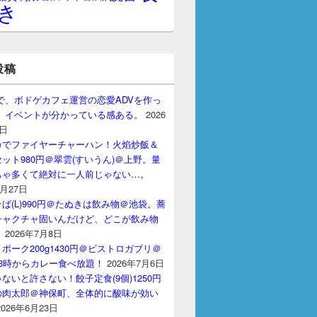
き
投稿
gptで、ボドゲカフェ運営の恋愛ADVを作っ
。 イベントが分かっている感ある。
2026
7日
カでファイヤーチャーハン！火焰炒飯＆
ット980円＠翠雲(すいうん)＠上野。量
ちゃ多くて絶対に一人前じゃない…。
7月27日
ば(L)990円＠たぬきは飲み物＠池袋。蕎
チャクチャ固いんだけど、どこが飲み物
？
2026年7月8日
ポーク200g1430円＠ビストロガブリ＠
3時からカレー食べ放題！
2026年7月6日
ないと許さない！餃子定食(9個)1250円
の肉太郎＠神保町、全体的に酸味が効い
2026年6月23日