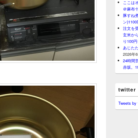
ここはオ
＠麻布
豚すね
ン)11
注文を
玄米から
り100
あじたた
2026年
24時
赤坂。1
twitter
Tweets by