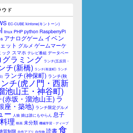
ラウド
WS
kintone(キントーン)
EC-CUBE
l
RaspberryPi
python
PHP
linux
イベン
アナログゲーム
ss
ェット
ゲームマーケ
グルメ
スマホ
ミック
データベー
テレビ番組
ログラミング
ランチ(五反田・
ンチ(新橋)
ランチ(有楽町)
ランチ
ランチ(神保町)
ランチ(秋
田)
ランチ(虎ノ門・西新
溜池山王・神谷町)
(赤坂・溜池山王)
ラ
銀座・築地)
ランチ限定グルメ
ュー
息子
娘は誰にもやらん
人狼
料理
未分類
映画
機械学習・ディープ
食
読書
糖質制限
自作アプリ
自作物