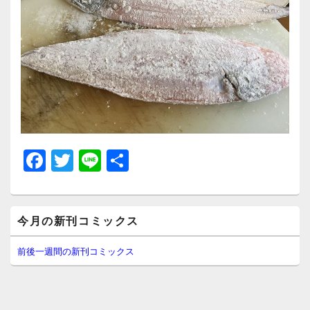
F
T
Li
共
a
wi
n
有
c
tt
e
メ
e
er
今月の新刊コミックス
イ
ン
b
サ
前後一週間の新刊コミックス
イ
o
ド
o
バ
ー