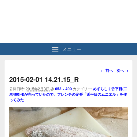
メニュー
画
← 前へ
次へ →
像
2015-02-01 14.21.15_R
ナ
ビ
公開日時:
2015年2月3日
@
653 × 490
カテゴリー:
めずらしく舌平目(二
尾480円)が売っていたので、フレンチの定番「舌平目のムニエル」を作
ゲ
ってみた
ー
シ
ョ
ン