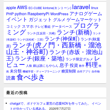
laravel
AWS
apple
linux
kintone(キントーン)
EC-CUBE
アナログゲーム
RaspberryPi
python
PHP
WordPress
イベント
ガジェット
ゲームマーケット
グルメ
プログラ
スマホ
コミック
データベース
テレビ番組
ミング
ランチ(新橋)
ランチ(五反田・大崎)
ランチ
ランチ(神保町)
ランチ(秋葉
(有楽町)
ランチ(浜松町・三田)
ランチ(虎ノ門・西新橋・溜池
原)
山王・神谷町)
ランチ(赤坂・溜池山
レ
王)
ランチ(銀座・築地)
ランチ限定グルメ
料理
ビュー
息子
投資
娘は誰にもやらん
人狼
数学
映
未分類
糖質制限
画
自作アプリ
自作物
機械学習・ディープラーニング
食べ歩き
読書
最近の投稿
chatgptで、ボドゲカフェ運営の恋愛ADVを作ってみた。 イベン
トが分かっている感ある。
2026年7月27日