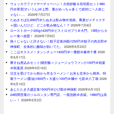
ウォッカでファイヤーチャーハン！火焰炒飯＆坦坦面セット980
円＠翠雲(すいうん)＠上野。量がめっちゃ多くて絶対に一人前じ
ゃない…。
2026年7月27日
たぬきそば(L)990円＠たぬきは飲み物＠池袋。蕎麦がメチャクチ
ャ固いんだけど、どこが飲み物なん！？
2026年7月8日
ローストポーク200g1430円＠ビストロガブリ＠大門、13時からカ
レー食べ放題！
2026年7月6日
熱々じゃないと許さない！餃子定食(9個)1250円＠餃子の肉太郎＠
神保町、全体的に酸味が効いてた。
2026年6月23日
ここはオススメ！タンシチュー1400円＠一番館＠麻布十番
2026
年6月17日
豚すね煮込みセット(猪肘飯＝ジュージョウファン)1100円＠柏宴
＠秋葉原
2026年6月16日
注文を受けてから粉から作るラーメン！お米も玄米から精米。特
製ラーメン(醤油)1900円＋大盛り100円＠麺や 七彩＠八丁堀
2026
年6月15日
あじたたき大盛定食1500円＠ひげ勘＠神保町
2026年6月10日
24時間営業のソルロンタン専門店、一龍別館＠赤坂。1980円は高
い～！
2026年6月2日