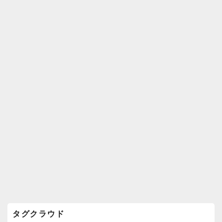
k
ウ
ィ
ジ
ェ
ッ
ト
エ
リ
ア
タグクラウド