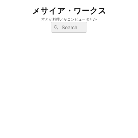
メサイア・ワークス
本とか料理とかコンピュータとか
検
検
索:
索