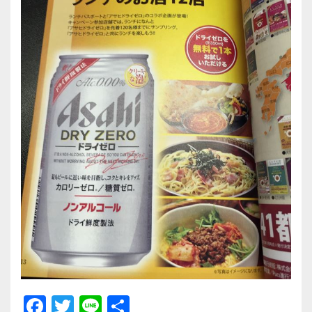
F
T
Li
共