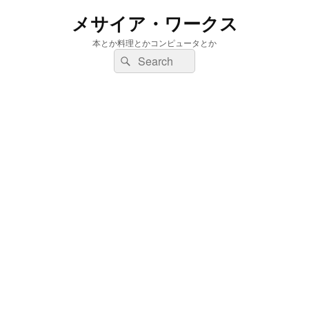
メサイア・ワークス
本とか料理とかコンピュータとか
検
検
索:
索