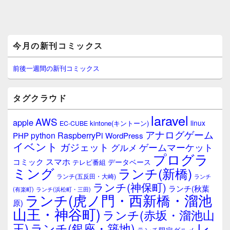
メ
今月の新刊コミックス
イ
ン
サ
前後一週間の新刊コミックス
イ
ド
バ
タグクラウド
ー
ウ
laravel
AWS
apple
ィ
linux
kintone(キントーン)
EC-CUBE
ジ
アナログゲーム
RaspberryPi
python
PHP
WordPress
ェ
イベント
ガジェット
ゲームマーケット
グルメ
ッ
プログラ
ト
スマホ
コミック
データベース
テレビ番組
エ
ミング
ランチ(新橋)
ランチ(五反田・大崎)
ランチ
リ
ランチ(神保町)
ア
ランチ(秋葉
(有楽町)
ランチ(浜松町・三田)
ランチ(虎ノ門・西新橋・溜池
原)
山王・神谷町)
ランチ(赤坂・溜池山
レ
王)
ランチ(銀座・築地)