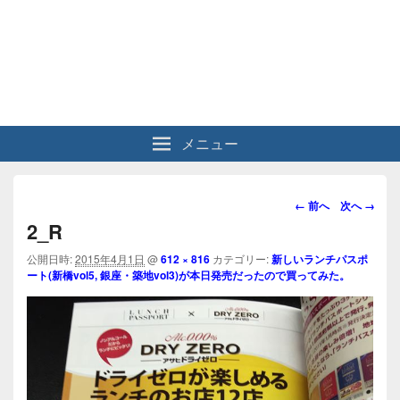
メニュー
画
← 前へ
次へ →
像
2_R
ナ
ビ
公開日時:
2015年4月1日
@
612 × 816
カテゴリー:
新しいランチパスポ
ート(新橋vol5, 銀座・築地vol3)が本日発売だったので買ってみた。
ゲ
ー
シ
ョ
ン