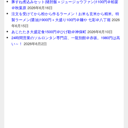
豚すね煮込みセット(猪肘飯＝ジュージョウファン)1100円＠柏宴
＠秋葉原
2026年6月16日
注文を受けてから粉から作るラーメン！お米も玄米から精米。特
製ラーメン(醤油)1900円＋大盛り100円＠麺や 七彩＠八丁堀
2026
年6月15日
あじたたき大盛定食1500円＠ひげ勘＠神保町
2026年6月10日
24時間営業のソルロンタン専門店、一龍別館＠赤坂。1980円は高
い～！
2026年6月2日