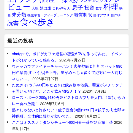
ランチ限定グルメ
料理
ビュー
息子
投資
娘は誰にもやらん
人狼
数学
映
未分類
糖質制限
画
自作アプリ
自作物
機械学習・ディープラーニング
食べ歩き
読書
最近の投稿
chatgptで、ボドゲカフェ運営の恋愛ADVを作ってみた。 イベン
トが分かっている感ある。
2026年7月27日
ウォッカでファイヤーチャーハン！火焰炒飯＆坦坦面セット980
円＠翠雲(すいうん)＠上野。量がめっちゃ多くて絶対に一人前じ
ゃない…。
2026年7月27日
たぬきそば(L)990円＠たぬきは飲み物＠池袋。蕎麦がメチャクチ
ャ固いんだけど、どこが飲み物なん！？
2026年7月8日
ローストポーク200g1430円＠ビストロガブリ＠大門、13時からカ
レー食べ放題！
2026年7月6日
熱々じゃないと許さない！餃子定食(9個)1250円＠餃子の肉太郎＠
神保町、全体的に酸味が効いてた。
2026年6月23日
ここはオススメ！タンシチュー1400円＠一番館＠麻布十番
2026
年6月17日