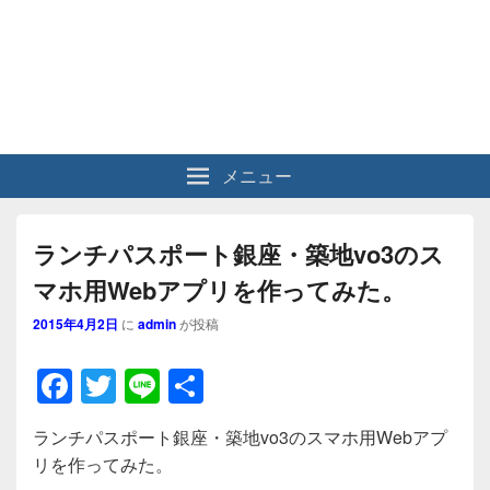
メニュー
ランチパスポート銀座・築地vo3のス
マホ用Webアプリを作ってみた。
2015年4月2日
に
admin
が投稿
F
T
Li
共
a
wi
n
有
ランチパスポート銀座・築地vo3のスマホ用Webアプ
c
tt
e
リを作ってみた。