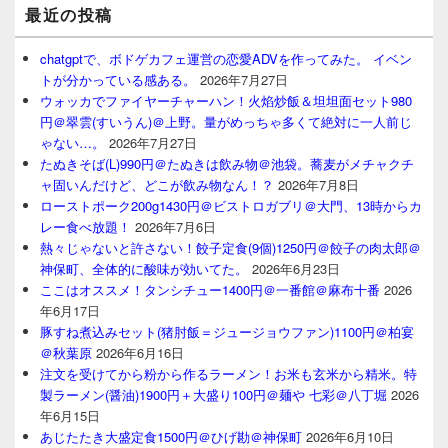
最近の投稿
chatgptで、ボドゲカフェ運営の恋愛ADVを作ってみた。 イベン
トが分かっている感ある。
2026年7月27日
ウォッカでファイヤーチャーハン！火焰炒飯＆坦坦面セット980
円＠翠雲(すいうん)＠上野。量がめっちゃ多くて絶対に一人前じ
ゃない…。
2026年7月27日
たぬきそば(L)990円＠たぬきは飲み物＠池袋。蕎麦がメチャクチ
ャ固いんだけど、どこが飲み物なん！？
2026年7月8日
ローストポーク200g1430円＠ビストロガブリ＠大門、13時からカ
レー食べ放題！
2026年7月6日
熱々じゃないと許さない！餃子定食(9個)1250円＠餃子の肉太郎＠
神保町、全体的に酸味が効いてた。
2026年6月23日
ここはオススメ！タンシチュー1400円＠一番館＠麻布十番
2026
年6月17日
豚すね煮込みセット(猪肘飯＝ジュージョウファン)1100円＠柏宴
＠秋葉原
2026年6月16日
注文を受けてから粉から作るラーメン！お米も玄米から精米。特
製ラーメン(醤油)1900円＋大盛り100円＠麺や 七彩＠八丁堀
2026
年6月15日
あじたたき大盛定食1500円＠ひげ勘＠神保町
2026年6月10日