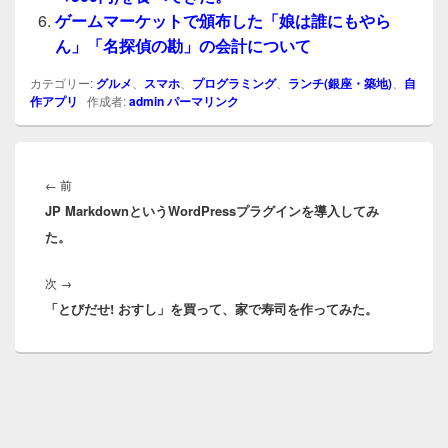
ゲームマーケットで頒布した「娘は誰にもやら
ん」「名探偵の勘」の会計について
カテゴリー:
グルメ
、
スマホ
、
プログラミング
、
ランチ(銀座・築地)
、
自
作アプリ
作成者:
admin
パーマリンク
投
稿
前
←
前
ナ
JP MarkdownというWordPressプラグインを導入してみ
の
ビ
た。
投
ゲ
稿:
ー
次
次
→
シ
「とびだせ! おすし」を買って、家で寿司を作ってみた。
の
ョ
投
ン
稿: