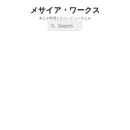
メサイア・ワークス
本とか料理とかコンピュータとか
検
検
索:
索