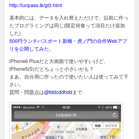
e
er
http://lunpass.tk/gt3.html
b
o
基本的には、データを入れ替えただけで、以前に作っ
たプログラミングは同じ(限定何食って項目だけ追加
o
した)
k
500円ランチパスポート新橋・虎ノ門の自作Webアプ
リを公開してみた。
iPhone6 Plusだと大画面で使いやすいけど、
iPhone5(S)だとちょっと小さいかも？
まあ、自分用に作ったので使いたい人は使ってみて下
さい。
質問・問題点は
@fddcddhdd
まで