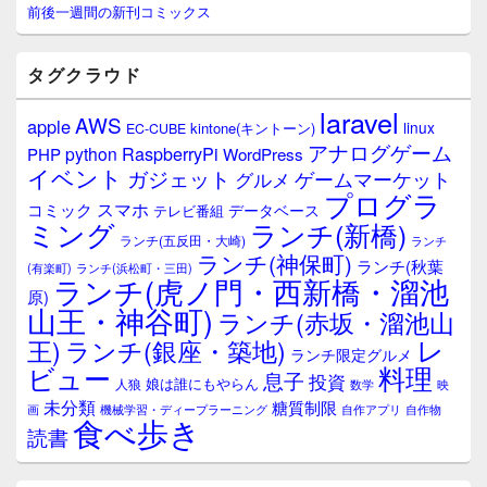
サ
前後一週間の新刊コミックス
イ
ド
バ
タグクラウド
ー
ウ
laravel
AWS
apple
ィ
linux
kintone(キントーン)
EC-CUBE
ジ
アナログゲーム
RaspberryPi
python
PHP
WordPress
ェ
イベント
ガジェット
ゲームマーケット
グルメ
ッ
プログラ
ト
スマホ
コミック
データベース
テレビ番組
エ
ミング
ランチ(新橋)
ランチ(五反田・大崎)
ランチ
リ
ランチ(神保町)
ア
ランチ(秋葉
(有楽町)
ランチ(浜松町・三田)
ランチ(虎ノ門・西新橋・溜池
原)
山王・神谷町)
ランチ(赤坂・溜池山
レ
王)
ランチ(銀座・築地)
ランチ限定グルメ
料理
ビュー
息子
投資
娘は誰にもやらん
人狼
数学
映
未分類
糖質制限
画
自作アプリ
自作物
機械学習・ディープラーニング
食べ歩き
読書